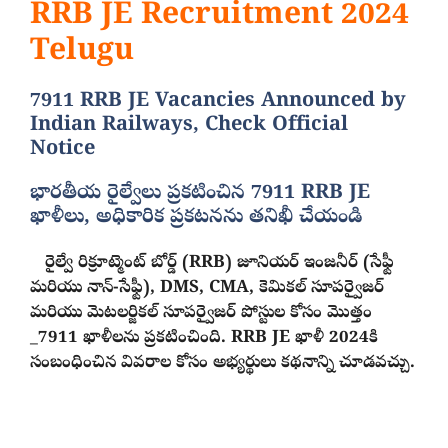
RRB JE Recruitment 2024
Telugu
7911 RRB JE Vacancies Announced by
Indian Railways, Check Official
Notice
భారతీయ రైల్వేలు ప్రకటించిన 7911 RRB JE
ఖాళీలు, అధికారిక ప్రకటనను తనిఖీ చేయండి
రైల్వే రిక్రూట్మెంట్ బోర్డ్ (RRB) జూనియర్ ఇంజనీర్ (సేఫ్టీ
మరియు నాన్-సేఫ్టీ), DMS, CMA, కెమికల్ సూపర్వైజర్
మరియు మెటలర్జికల్ సూపర్వైజర్ పోస్టుల కోసం మొత్తం
_7911 ఖాళీలను ప్రకటించింది. RRB JE ఖాళీ 2024కి
సంబంధించిన వివరాల కోసం అభ్యర్థులు కథనాన్ని చూడవచ్చు.