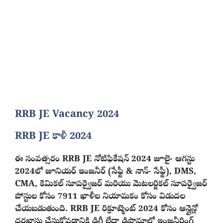
RRB JE Vacancy 2024
RRB JE కాళీ 2024
ఈ సంవత్సరం RRB JE నోటిఫికేషన్ 2024 జూలై- ఆగస్టు
2024లో జూనియర్ ఇంజనీర్ (సేఫ్టీ & నాన్- సేఫ్టీ), DMS,
CMA, కెమికల్ సూపర్వైజర్ మరియు మెటలర్జికల్ సూపర్వైజర్
పోస్టుల కోసం 7911 ఖాళీల నియామకం కోసం విడుదల
చేయబడుతుంది. RRB JE రిక్రూట్మెంట్ 2024 కోసం ఆన్లైన్లో
దరఖాస్తు చేసుకోవడానికి డిగ్రీ లేదా డిప్లొమాలో ఇంజనీరింగ్