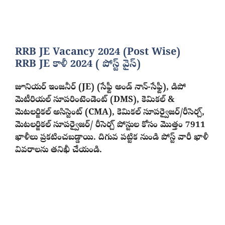
RRB JE Vacancy 2024 (Post Wise)
RRB JE కాళీ 2024 ( పోస్ట్ వైస్)
జూనియర్ ఇంజనీర్ (JE) (సేఫ్టీ అండ్ నాన్-సేఫ్టీ), డిపో
మెటీరియల్ సూపరింటెండెంట్ (DMS), కెమికల్ &
మెటలర్జికల్ అసిస్టెంట్ (CMA), కెమికల్ సూపర్వైజర్/రీసెర్చ్,
మెటలర్జికల్ సూపర్వైజర్/ రీసెర్చ్ పోస్టుల కోసం మొత్తం 7911
ఖాళీలు ప్రకటించబడ్డాయి. దిగువ పట్టిక నుండి పోస్ట్ వారీ ఖాళీ
వివరాలను తనిఖీ చేయండి.