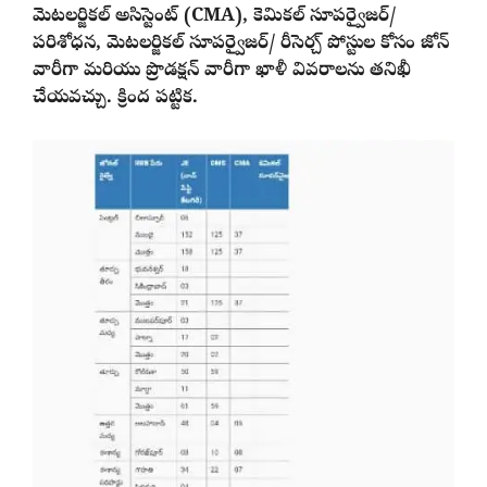
మెటలర్జికల్ అసిస్టెంట్ (CMA), కెమికల్ సూపర్వైజర్/
పరిశోధన, మెటలర్జికల్ సూపర్వైజర్/ రీసెర్చ్ పోస్టుల కోసం జోన్
వారీగా మరియు ప్రొడక్షన్ వారీగా ఖాళీ వివరాలను తనిఖీ
చేయవచ్చు. క్రింద పట్టిక.