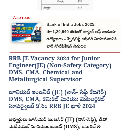
Bank of India Jobs 2025:
రూ.1,20,940 జీతంతో బ్యాంక్ ఆఫ్ ఇండియా
ఉద్యోగాలు – స్పెషలిస్ట్ ఆఫీసర్ నియామకానికి
భారీ నోటిఫికేషన్ విడుదల
RRB JE Vacancy 2024 for Junior
Engineer(JE) (Non-Safety Category)
DMS, CMA, Chemical and
Metallurgical Supervisor
జూనియర్ ఇంజనీర్ (JE) (నాన్- సేఫ్టీ కేటగిరీ)
DMS, CMÁ, కెమికల్ మరియు మెటలర్టికల్
సూపర్వైజర్ కోసం RRB JE ఖాళీ 2024
అభ్యర్థులు జూనియర్ ఇంజనీర్ (JE) (నాన్-సేఫ్టీ), డిపో
మెటీరియల్ సూపరింటెండెంట్ (DMS), కెమికల్ &