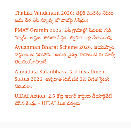
Thalliki Vandanam 2026: తల్లికి వందనం నిధుల
జమ వేళ ఏపీ స్కూల్స్ లో వాటిపై నిషేధం!
PMAY Gramin 2026: ఏపీ గ్రామాల్లో పేదలకు గుడ్
న్యూస్.. అర్హుల జాబితా సిద్ధం.. త్వరలో ఇళ్ల కేటాయింపు
Ayushman Bharat Scheme 2026: ఆయుష్మాన్
కార్డు ఉంటే సరిపోదు.. ఉచిత వైద్యం కావాలంటే ఈ రూల్స్
తెలుసుకోవాల్సిందే..
Annadata Sukhibhava 3rd Installment
Status 2026: అన్నదాత సుఖీభవ 3వ విడత స్టేటస్
విడుదల..
UIDAI Action: 2.5 కోట్ల ఆధార్ కార్డులు డీయాక్టివేట్
చేసిన కేంద్రం – UIDAI కీలక చర్యలు