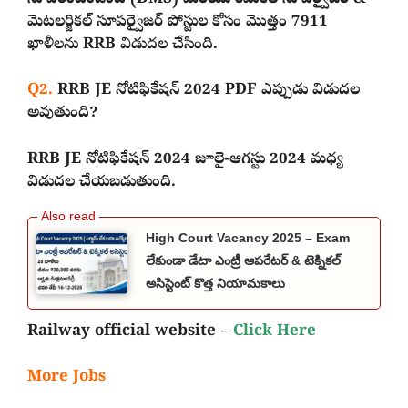
మెటలర్జికల్ సూపర్వైజర్ పోస్టుల కోసం మొత్తం 7911
ఖాళీలను RRB విడుదల చేసింది.
Q2.
RRB JE నోటిఫికేషన్ 2024 PDF ఎప్పుడు విడుదల
అవుతుంది?
RRB JE నోటిఫికేషన్ 2024 జూలై-ఆగస్టు 2024 మధ్య
విడుదల చేయబడుతుంది.
High Court Vacancy 2025 – Exam
లేకుండా డేటా ఎంట్రీ ఆపరేటర్ & టెక్నికల్
అసిస్టెంట్ కొత్త నియామకాలు
Railway official website –
Click Here
More Jobs