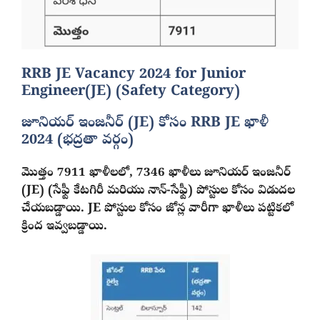
RRB JE Vacancy 2024 for Junior
Engineer(JE) (Safety Category)
జూనియర్ ఇంజనీర్ (JE) కోసం RRB JE ఖాళీ
2024 (భద్రతా వర్గం)
మొత్తం 7911 ఖాళీలలో, 7346 ఖాళీలు జూనియర్ ఇంజనీర్
(JE) (సేఫ్టీ కేటగిరీ మరియు నాన్-సేఫ్టీ) పోస్టుల కోసం విడుదల
చేయబడ్డాయి. JE పోస్టుల కోసం జోన్ల వారీగా ఖాళీలు పట్టికలో
క్రింద ఇవ్వబడ్డాయి.