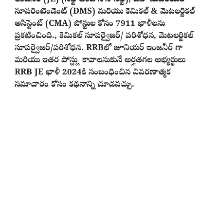
సూపరింటెండెంట్ (DMS) మరియు కెమికల్ & మెటలర్జికల్
అసిస్టెంట్ (CMA) పోస్టుల కోసం 7911 ఖాళీలను
ప్రకటించింది., కెమికల్ సూపర్వైజర్/ పరిశోధన, మెటలర్జికల్
సూపర్వైజర్/పరిశోధన. RRBలో జూనియర్ ఇంజనీర్ గా
మరియు ఇతర పోస్ట్లు కావాలనుకునే అర్హతగల అభ్యర్థులు
RRB JE ఖాళీ 2024కి సంబంధించిన వివరణాత్మక
సమాచారం కోసం కథనాన్ని చూడవచ్చు.