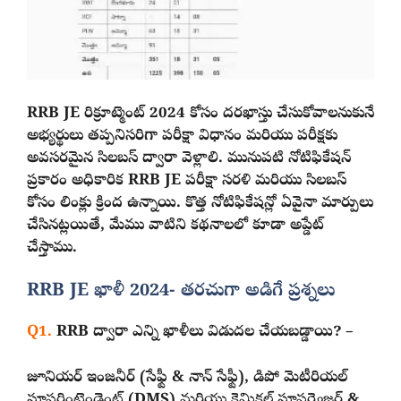
RRB JE రిక్రూట్మెంట్ 2024 కోసం దరఖాస్తు చేసుకోవాలనుకునే
అభ్యర్థులు తప్పనిసరిగా పరీక్షా విధానం మరియు పరీక్షకు
అవసరమైన సిలబస్ ద్వారా వెళ్లాలి. మునుపటి నోటిఫికేషన్
ప్రకారం అధికారిక RRB JE పరీక్షా సరళి మరియు సిలబస్
కోసం లింక్లు క్రింద ఉన్నాయి. కొత్త నోటిఫికేషన్లో ఏవైనా మార్పులు
చేసినట్లయితే, మేము వాటిని కథనాలలో కూడా అప్డేట్
చేస్తాము.
RRB JE ఖాళీ 2024- తరచుగా అడిగే ప్రశ్నలు
Q1.
RRB ద్వారా ఎన్ని ఖాళీలు విడుదల చేయబడ్డాయి? –
జూనియర్ ఇంజనీర్ (సేఫ్టీ & నాన్ సేఫ్టీ), డిపో మెటీరియల్
సూపరింటెండెంట్ (DMS) మరియు కెమికల్ సూపర్వైజర్ &