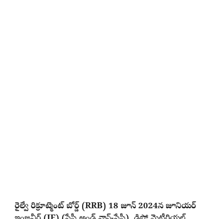
రైల్వే రిక్రూట్మెంట్ బోర్డ్ (RRB) 18 జూన్ 2024న జూనియర్
ఇంజనీర్ (JE) (సేఫ్టీ అండ్ నాన్-సేఫ్టీ), డిపో మెటీరియల్