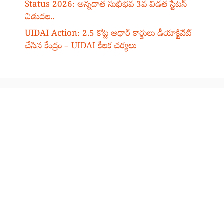
Status 2026: అన్నదాత సుఖీభవ 3వ విడత స్టేటస్
విడుదల..
UIDAI Action: 2.5 కోట్ల ఆధార్ కార్డులు డీయాక్టివేట్
చేసిన కేంద్రం – UIDAI కీలక చర్యలు