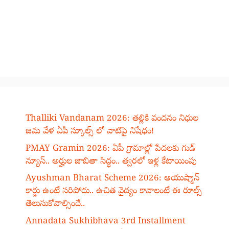
Thalliki Vandanam 2026: తల్లికి వందనం నిధుల
జమ వేళ ఏపీ స్కూల్స్ లో వాటిపై నిషేధం!
PMAY Gramin 2026: ఏపీ గ్రామాల్లో పేదలకు గుడ్
న్యూస్.. అర్హుల జాబితా సిద్ధం.. త్వరలో ఇళ్ల కేటాయింపు
Ayushman Bharat Scheme 2026: ఆయుష్మాన్
కార్డు ఉంటే సరిపోదు.. ఉచిత వైద్యం కావాలంటే ఈ రూల్స్
తెలుసుకోవాల్సిందే..
Annadata Sukhibhava 3rd Installment