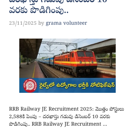
దరఖాస్తు గడువు డిసెంబర్ 10
వరకు పొడిగింపు..
23/11/2025
by
grama volunteer
RRB Railway JE Recruitment 2025: మొత్తం పోస్టులు
2,588కి పెంపు – దరఖాస్తు గడువు డిసెంబర్ 10 వరకు
పొడిగింపు.. RRB Railway JE Recruitment …