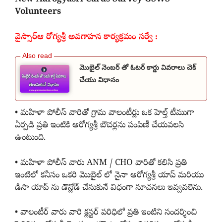
Volunteers
వైస్సార్ఆ రోగ్యశ్రీ అవగాహన కార్యక్రమం సర్వే :
మొబైల్ నెంబర్ తో ఓటర్ కార్డు వివరాలు చెక్
చేయు విధానం
• మహిళా పోలీస్ వారితో గ్రామ వాలంటీర్లు ఒక హెల్త్ టీముగా
ఏర్పడి ప్రతి ఇంటికి ఆరోగ్యశ్రీ బౌచర్లను పంపిణీ చేయవలసి
ఉంటుంది.
• మహిళా పోలీస్ వారు ANM / CHO వారితో కలిసి ప్రతి
ఇంటిలో కనీసం ఒకరి మొబైల్ లో నైనా ఆరోగ్యశ్రీ యాప్ మరియు
డిసా యాప్ ను డౌన్లోడ్ చేసుకునే విధంగా సూచనలు ఇవ్వవలెను.
• వాలంటీర్ వారు వారి క్లస్టర్ పరిధిలో ప్రతి ఇంటిని సందర్శించి