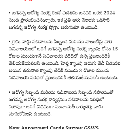
• జగనన్న ఆరోగ్య సురక్ష రెండో విడతను జనవరి ఒకటి 2024
నుండి ప్రారంభించనున్నారు. ఇక ప్రతి ఆరు నెలలకు ఒకసారి
జగనన్న ఆరోగ్య సురక్ష ప్రోగ్రాం జరుగుతూ ఉంటుంది.
• గ్రామ వార్డు సచివాలయ సిబ్బంది మరియు వాలంటీర్లు వారి
సచివాలయంలో జరిగే జగనన్న ఆరోగ్య సురక్ష క్యాంపు కోసం 15
రోజుల ముందుగానే సచివాలయ పరిధిలో ఉన్న ప్రజలందరికీ
తెలియజేయవలసి ఉంటుంది. హెల్త్ క్యాంపు జరుగు తేదీ విడుదల
అయిన తరువాత క్యాంపు తేదీకి ముందు 3 రోజుల ముందు
సచివాలయ పరిధిలో ప్రజలందరికీ తెలియజేయవలసి ఉంటుంది.
• ఆరోగ్య సిబ్బంది మరియు సచివాలయ సిబ్బంది సహాయంతో
జగనన్న ఆరోగ్య సురక్ష కార్యక్రమం సచివాలయ పరిధిలో
సజావుగా జరిగే విధముగా పంచాయతీ కార్యదర్శి వారు
చూసుకోవలసి ఉంటుంది.
New Aarogyasri Cards Survey GSWS