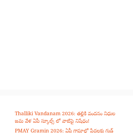
Thalliki Vandanam 2026: తల్లికి వందనం నిధుల
జమ వేళ ఏపీ స్కూల్స్ లో వాటిపై నిషేధం!
PMAY Gramin 2026: ఏపీ గ్రామాల్లో పేదలకు గుడ్