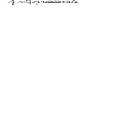
వార్డు వాలంటీర్ల ద్వారా అందించడం జరుగును.