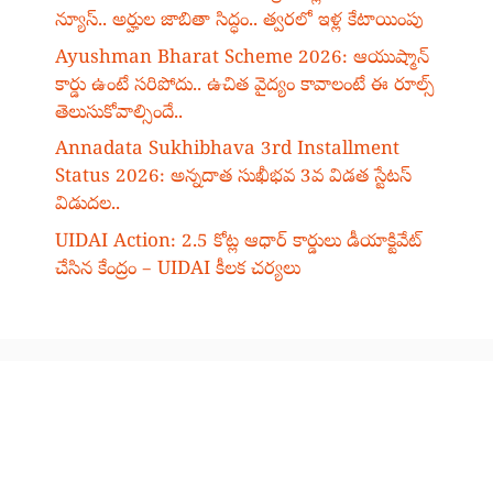
న్యూస్.. అర్హుల జాబితా సిద్ధం.. త్వరలో ఇళ్ల కేటాయింపు
Ayushman Bharat Scheme 2026: ఆయుష్మాన్
కార్డు ఉంటే సరిపోదు.. ఉచిత వైద్యం కావాలంటే ఈ రూల్స్
తెలుసుకోవాల్సిందే..
Annadata Sukhibhava 3rd Installment
Status 2026: అన్నదాత సుఖీభవ 3వ విడత స్టేటస్
విడుదల..
UIDAI Action: 2.5 కోట్ల ఆధార్ కార్డులు డీయాక్టివేట్
చేసిన కేంద్రం – UIDAI కీలక చర్యలు