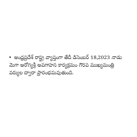
• ఆంధ్రప్రదేశ్ రాష్ట్ర వ్యాప్తంగా తేదీ డిసెంబర్ 18,2023 నాడు
మెగా ఆరోగ్యశ్రీ అవగాహన కార్యక్రమం గౌరవ ముఖ్యమంత్రి
వర్యుల ద్వారా ప్రారంభమవుతుంది.