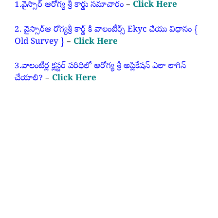
1.వైస్సార్ ఆరోగ్య శ్రీ కార్డు సమాచారం
–
Click Here
2. వైస్సార్ఆ రోగ్యశ్రీ కార్డ్ కి వాలంటీర్స్ Ekyc చేయు విధానం {
Old Survey }
–
Click Here
3.వాలంటీర్ల క్లస్టర్ పరిధిలో ఆరోగ్య శ్రీ అప్లికేషన్ ఎలా లాగిన్
చేయాలి?
–
Click Here