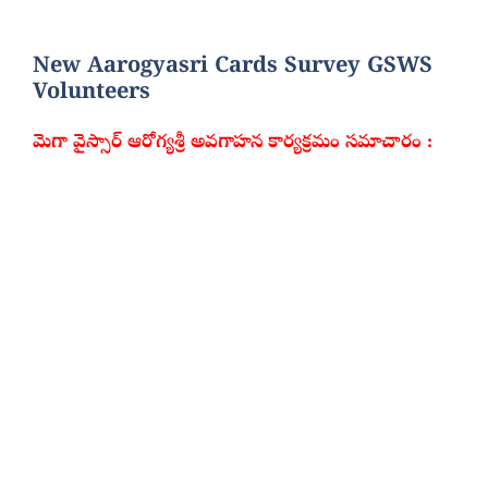
New Aarogyasri Cards Survey GSWS
Volunteers
మెగా వైస్సార్ ఆరోగ్యశ్రీ అవగాహన కార్యక్రమం సమాచారం :