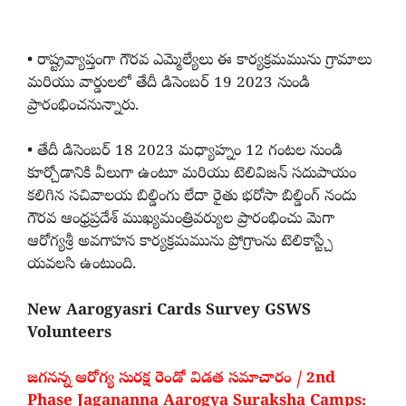
• రాష్ట్రవ్యాప్తంగా గౌరవ ఎమ్మెల్యేలు ఈ కార్యక్రమమును గ్రామాలు
మరియు వార్డులలో తేదీ డిసెంబర్ 19 2023 నుండి
ప్రారంభించనున్నారు.
• తేదీ డిసెంబర్ 18 2023 మధ్యాహ్నం 12 గంటల నుండి
కూర్చోడానికి వీలుగా ఉంటూ మరియు టెలివిజన్ సదుపాయం
కలిగిన సచివాలయ బిల్డింగు లేదా రైతు భరోసా బిల్డింగ్ నందు
గౌరవ ఆంధ్రప్రదేశ్ ముఖ్యమంత్రివర్యుల ప్రారంభించు మెగా
ఆరోగ్యశ్రీ అవగాహన కార్యక్రమమును ప్రోగ్రాంను టెలికాస్ట్చే
యవలసి ఉంటుంది.
New Aarogyasri Cards Survey GSWS
Volunteers
జగనన్న ఆరోగ్య సురక్ష రెండో విడత సమాచారం / 2nd
Phase Jagananna Aarogya Suraksha Camps: