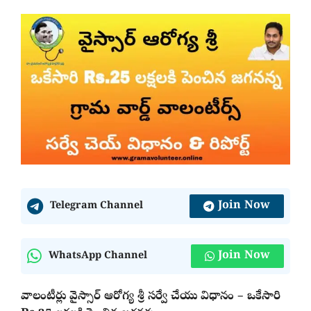
Join Now
Telegram Channel
Join Now
WhatsApp Channel
వాలంటీర్లు వైస్సార్ ఆరోగ్య శ్రీ సర్వే చేయు విధానం – ఒకేసారి