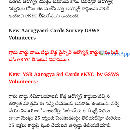
పెరిగిన ఆరోగ్యశ్రీ మొత్తం అమౌంటు కోసం వివరిస్తూ ఆరోగ్యశ్రీ
సర్వీసుల కోసం తెలియజేసి కొత్త ఆరోగ్యశ్రీ కార్డులను వారికి
అందించి eKYC తీసుకోవలసి ఉంటుంది.
New Aarogyasri Cards Survey GSWS
Volunteers
గ్రామ వార్డు వాలంటీర్లు కొత్త వైస్సార్ ఆరోగ్యశ్రీ కార్డులు పంపిణీ
చేసి eKYC తీసుకునే విధానము :
New YSR Aarogya Sri Cards eKYC by GSWS
Volunteers :
గ్రామ వార్డు సచివాలయాలకు కొత్త ఆరోగ్యశ్రీ కార్డులు వచ్చిన
తర్వాత మాత్రమే ఈ సర్వే చేయుటకు అవకాశం ఉంటుంది. సర్వే
చేయు సమయంలో వాలంటీర్లు సిటిజన్ కు ఆరోగ్యశ్రీ పథకం
ద్వారా మొత్తం 25 లక్షలకు పెంచబడినట్టు తెలియజేస్తూ మరియు
25 లక్షలు కార్డుపై ప్రింట్ చేయబడి ఉన్నట్టు తెలియజేయాలి.