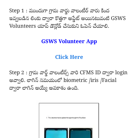
Step 1 : ముందుగా గ్రామ వార్డు వాలంటీర్ వారు కింద
ఇవ్వబడిన లింకు ద్వారా కొత్తగా అప్డేట్ అయినటువంటి GSWS
Volunteers యాప్ డౌన్లోడ్ చేసుకుని ఓపెన్ చేయాలి.
GSWS Volunteer App
Click Here
Step 2 : గ్రామ వార్డ్ వాలంటీర్స్ వారి CFMS ID ద్వారా login
అవ్వాలి. లాగిన్ సమయంలో biometric /iris /Facial
ద్వారా లాగిన్ అయ్యే అవకాశం ఉంది.