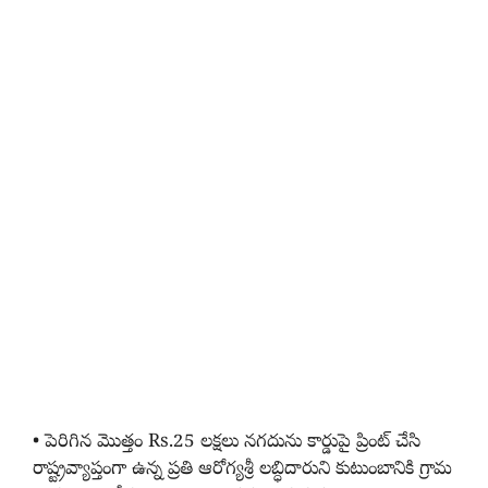
• పెరిగిన మొత్తం Rs.25 లక్షలు నగదును కార్డుపై ప్రింట్ చేసి
రాష్ట్రవ్యాప్తంగా ఉన్న ప్రతి ఆరోగ్యశ్రీ లబ్ధిదారుని కుటుంబానికి గ్రామ