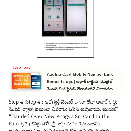
Aadhar Card Mobile Number Link
Status telugu| ఆధార్ కార్డుకు మొబైల్
నెంబర్ లింక్ స్టేటస్ తెలుసుకునే విధానము
Step 4 :Step 4 : ఆరోగ్యశ్రీ నెంబర్ ద్వారా లేదా ఆధార్ కార్డు
నెంబర్ ద్వారా కుటుంబా వివరాలు ఓపెన్ అవుతాయి. అందులో
“Handed Over New Arogya Sri Card to the
Family? ( కొత్త ఆరోగ్యశ్రీ కార్డు ను ఈ కుటుంబానికి