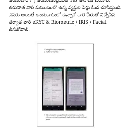
అందించారా? ) అందించినట్లయితే Yes అని టిక్ చేయాలి.
తరువాత వారి కుటుంబంలో ఉన్న వ్యక్తుల పేర్లు కింద చూపిస్తుంది.
ఎవరు అయితే అందుబాటులో ఉన్నారో వారి పేరుతో విచ్చేసిన
తర్వాత వారి eKYC & Biometric / IRIS / Facial
తీసుకోవాలి.