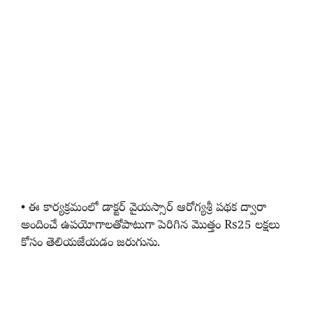
• ఈ కార్యక్రమంలో డాక్టర్ వైయస్సార్ ఆరోగ్యశ్రీ పథక ద్వారా
అందించే ఉపయోగాలతోపాటుగా పెరిగిన మొత్తం Rs25 లక్షలు
కోసం తెలియజేయడం జరుగును.