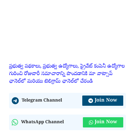
ప్రభుత్వ పథకాలు, ప్రభుత్వ ఉద్యోగాలు, ప్రైవేట్ కంపెనీ ఉద్యోగాల
గురించి రోజువారీ సమాచారాన్ని పొందడానికి మా వాట్సాప్
ఛానెల్‌లో మరియు టెలిగ్రామ్ ఛానెల్‌లో చేరండి
Join Now
Telegram Channel
Join Now
WhatsApp Channel