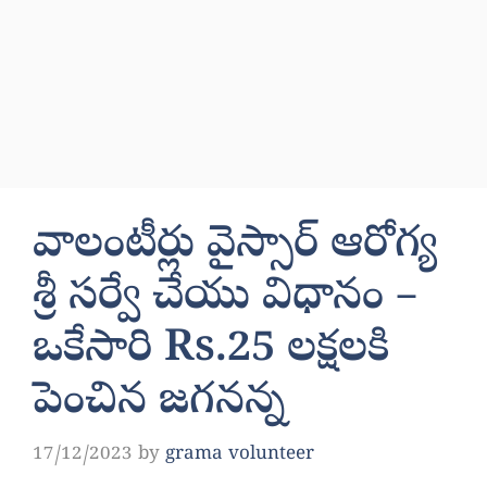
వాలంటీర్లు వైస్సార్ ఆరోగ్య
శ్రీ సర్వే చేయు విధానం –
ఒకేసారి Rs.25 లక్షలకి
పెంచిన జగనన్న
17/12/2023
by
grama volunteer