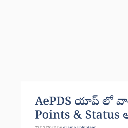
AePDS యాప్ లో వాల
Points & Status అ