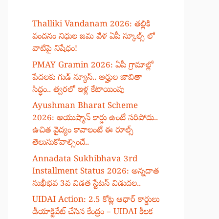
Thalliki Vandanam 2026: తల్లికి
వందనం నిధుల జమ వేళ ఏపీ స్కూల్స్ లో
వాటిపై నిషేధం!
PMAY Gramin 2026: ఏపీ గ్రామాల్లో
పేదలకు గుడ్ న్యూస్.. అర్హుల జాబితా
సిద్ధం.. త్వరలో ఇళ్ల కేటాయింపు
Ayushman Bharat Scheme
2026: ఆయుష్మాన్ కార్డు ఉంటే సరిపోదు..
ఉచిత వైద్యం కావాలంటే ఈ రూల్స్
తెలుసుకోవాల్సిందే..
Annadata Sukhibhava 3rd
Installment Status 2026: అన్నదాత
సుఖీభవ 3వ విడత స్టేటస్ విడుదల..
UIDAI Action: 2.5 కోట్ల ఆధార్ కార్డులు
డీయాక్టివేట్ చేసిన కేంద్రం – UIDAI కీలక