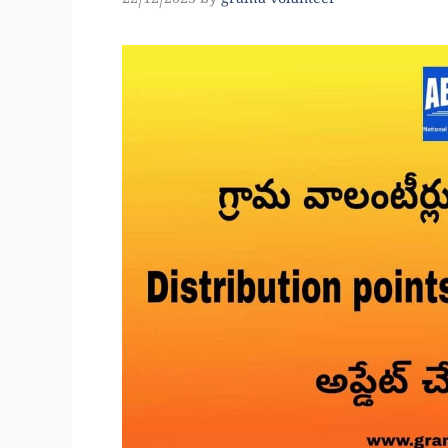
22/12/2023
by
grama volunteer