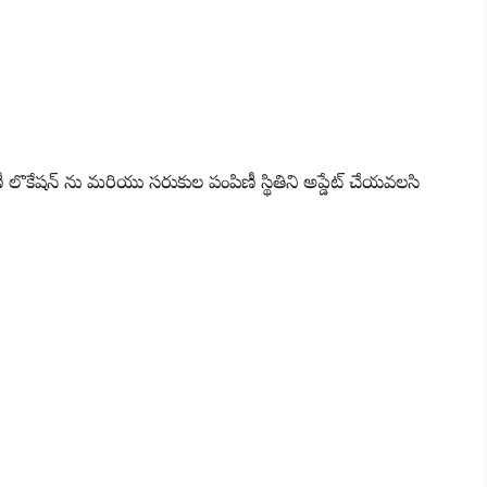
లొకేషన్ ను మరియు సరుకుల పంపిణీ స్థితిని అప్డేట్ చేయవలసి