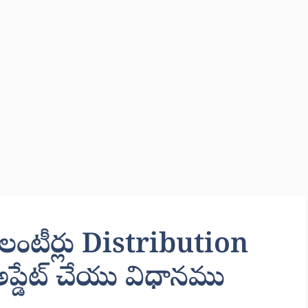
ంటీర్లు Distribution
ప్డేట్ చేయు విధానము