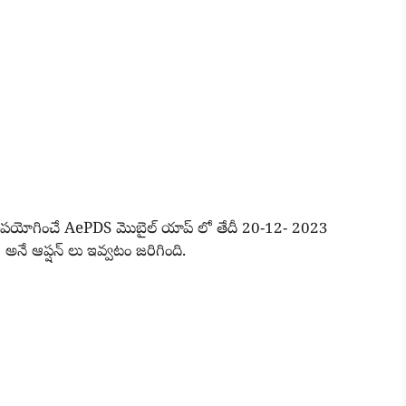
లంటీర్లు ఉపయోగించే AePDS మొబైల్ యాప్ లో తేదీ 20-12- 2023
ే ఆప్షన్ లు ఇవ్వటం జరిగింది.