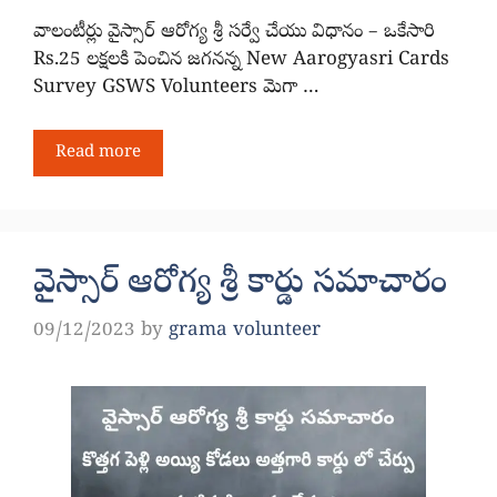
వాలంటీర్లు వైస్సార్ ఆరోగ్య శ్రీ సర్వే చేయు విధానం – ఒకేసారి
Rs.25 లక్షలకి పెంచిన జగనన్న New Aarogyasri Cards
Survey GSWS Volunteers మెగా …
Read more
వైస్సార్ ఆరోగ్య శ్రీ కార్డు సమాచారం
09/12/2023
by
grama volunteer