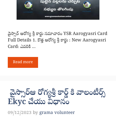
వైస్సార్ ఆరోగ్య శ్రీ కార్డు సమాచారం YSR Aarogyasri Card
Full Details 1. కొత్త ఆరోగ్య శ్రీ కార్డు : New Aarogyasri
Card: ఎవరికి …
Read more
వైస్సార్ఆ రోగ్యశ్రీ కార్డ్ కి వాలంటీర్స్
Ekyc చేయు విధానం
09/12/2023
by
grama volunteer