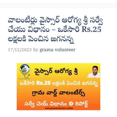
వాలంటీర్లు వైస్సార్ ఆరోగ్య శ్రీ సర్వే
చేయు విధానం – ఒకేసారి Rs.25
లక్షలకి పెంచిన జగనన్న
17/12/2023
by
grama volunteer