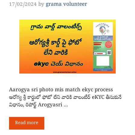
17/02/2024
by
grama volunteer
Aarogya sri photo mis match ekyc process
ఆరోగ్య శ్రీ కార్డులో ఫోటో లేని వారికి వాలంటీర్ eKYC తీసుకునే
విధానం, రిపోర్ట్ Arogyasri …
Read more