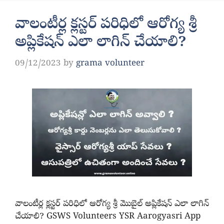
వాలంటీర్ల క్లస్టర్ పరిధిలో ఆరోగ్య శ్రీ
అప్లికేషన్ ఎలా లాగిన్ చేయాలి?
09/12/2023
by
grama volunteer
వాలంటీర్ల క్లస్టర్ పరిధిలో ఆరోగ్య శ్రీ మొబైల్ అప్లికేషన్ ఎలా లాగిన్
చేయాలి? GSWS Volunteers YSR Aarogyasri App