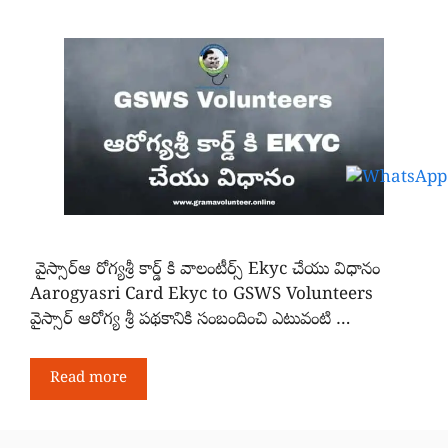
వైస్సార్ఆ రోగ్యశ్రీ కార్డ్ కి వాలంటీర్స్ Ekyc చేయు విధానం
Aarogyasri Card Ekyc to GSWS Volunteers
వైస్సార్ ఆరోగ్య శ్రీ పథకానికి సంబందించి ఎటువంటి …
Read more