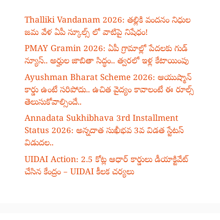
Thalliki Vandanam 2026: తల్లికి వందనం నిధుల
జమ వేళ ఏపీ స్కూల్స్ లో వాటిపై నిషేధం!
PMAY Gramin 2026: ఏపీ గ్రామాల్లో పేదలకు గుడ్
న్యూస్.. అర్హుల జాబితా సిద్ధం.. త్వరలో ఇళ్ల కేటాయింపు
Ayushman Bharat Scheme 2026: ఆయుష్మాన్
కార్డు ఉంటే సరిపోదు.. ఉచిత వైద్యం కావాలంటే ఈ రూల్స్
తెలుసుకోవాల్సిందే..
Annadata Sukhibhava 3rd Installment
Status 2026: అన్నదాత సుఖీభవ 3వ విడత స్టేటస్
విడుదల..
UIDAI Action: 2.5 కోట్ల ఆధార్ కార్డులు డీయాక్టివేట్
చేసిన కేంద్రం – UIDAI కీలక చర్యలు