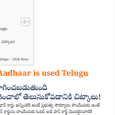
lugu
 చిట్కాలు!
lugu – Click Here
Aadhaar is used Telugu
యోగించబడుతుంది
ంచాలో తెలుసుకోవడానికి చిట్కాలు!
్ కార్డు అన్నింటికి అంటే ప్రభుత్వ సౌకర్యాలు పొందేందుకు అంటే
న్ కార్డును పొందేందుకు ఓటర్ ఐడి పాన్ కార్డ్ మొదలైనవాటికి