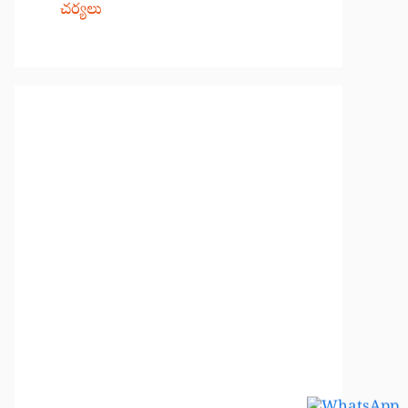
చర్యలు