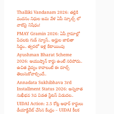
Thalliki Vandanam 2026: తల్లికి
వందనం నిధుల జమ వేళ ఏపీ స్కూల్స్ లో
వాటిపై నిషేధం!
PMAY Gramin 2026: ఏపీ గ్రామాల్లో
పేదలకు గుడ్ న్యూస్.. అర్హుల జాబితా
సిద్ధం.. త్వరలో ఇళ్ల కేటాయింపు
Ayushman Bharat Scheme
2026: ఆయుష్మాన్ కార్డు ఉంటే సరిపోదు..
ఉచిత వైద్యం కావాలంటే ఈ రూల్స్
తెలుసుకోవాల్సిందే..
Annadata Sukhibhava 3rd
Installment Status 2026: అన్నదాత
సుఖీభవ 3వ విడత స్టేటస్ విడుదల..
UIDAI Action: 2.5 కోట్ల ఆధార్ కార్డులు
డీయాక్టివేట్ చేసిన కేంద్రం – UIDAI కీలక