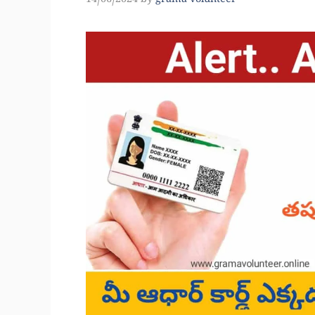
14/06/2024
by
grama volunteer