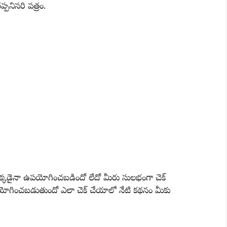
్పనిసరి పత్రం.
ఎక్కడైనా ఉపయోగించబడిందో లేదో మీరు సులభంగా చెక్
కడ ఉపయోగించబడుతుందో ఎలా చెక్ చేయాలో నేటి కథనం మీకు