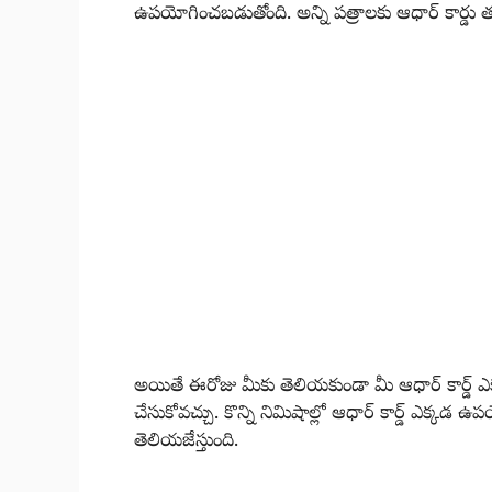
ఉపయోగించబడుతోంది. అన్ని పత్రాలకు ఆధార్ కార్డు తప
అయితే ఈరోజు మీకు తెలియకుండా మీ ఆధార్ కార్డ్ 
చేసుకోవచ్చు. కొన్ని నిమిషాల్లో ఆధార్ కార్డ్ ఎక్
తెలియజేస్తుంది.