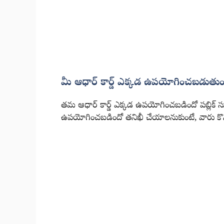
మీ ఆధార్ కార్డ్ ఎక్కడ ఉపయోగించబడుతుం
తమ ఆధార్ కార్డ్ ఎక్కడ ఉపయోగించబడిందో పబ్లిక్ సు
ఉపయోగించబడిందో తనిఖీ చేయాలనుకుంటే, వారు కొన్న