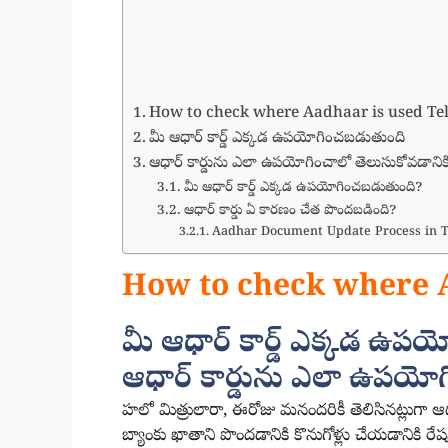
How to check where Aadhaar is used Te
మీ ఆధార్ కార్డ్ ఎక్కడ ఉపయోగించబడుతుంది
ఆధార్ కార్డును ఎలా ఉపయోగించాలో తెలుసుకోవడానికి
మీ ఆధార్ కార్డ్ ఎక్కడ ఉపయోగించబడుతుంది?
ఆధార్ కార్డు ఏ కారణం చేత పొందబడింది?
Aadhar Document Update Process in Te
How to check where 
మీ ఆధార్ కార్డ్ ఎక్కడ ఉప
ఆధార్ కార్డును ఎలా ఉపయోగి
హలో మిత్రులారా, ఈరోజు మనందరికీ తెలిసినట్లుగా ఆధార
బ్యాంకు ఖాతాని పొందడానికి కొనుగోళ్లు చేయడానికి రేష