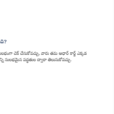
ది?
లభంగా చెక్ చేసుకోవచ్చు, వారు తమ ఆధార్ కార్డ్ ఎక్కడ
ి సులభమైన పద్ధతుల ద్వారా తెలుసుకోవచ్చు.