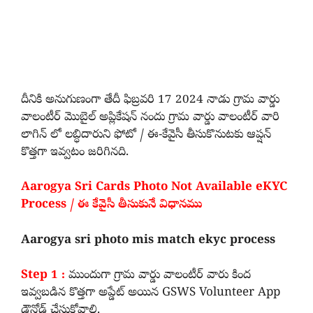
దీనికి అనుగుణంగా తేదీ ఫిబ్రవరి 17 2024 నాడు గ్రామ వార్డు
వాలంటీర్ మొబైల్ అప్లికేషన్ నందు గ్రామ వార్డు వాలంటీర్ వారి
లాగిన్ లో లబ్ధిదారుని ఫోటో / ఈ-కేవైసీ తీసుకొనుటకు ఆప్షన్
కొత్తగా ఇవ్వటం జరిగినది.
Aarogya Sri Cards Photo Not Available eKYC
Process / ఈ కేవైసీ తీసుకునే విధానము
Aarogya sri photo mis match ekyc process
Step 1 :
ముందుగా గ్రామ వార్డు వాలంటీర్ వారు కింద
ఇవ్వబడిన కొత్తగా అప్డేట్ అయిన GSWS Volunteer App
డౌన్లోడ్ చేసుకోవాలి.