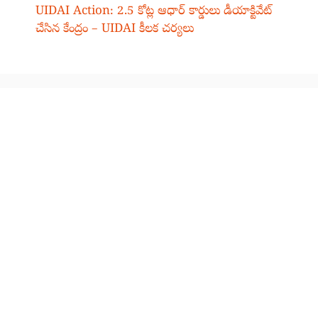
UIDAI Action: 2.5 కోట్ల ఆధార్ కార్డులు డీయాక్టివేట్
చేసిన కేంద్రం – UIDAI కీలక చర్యలు