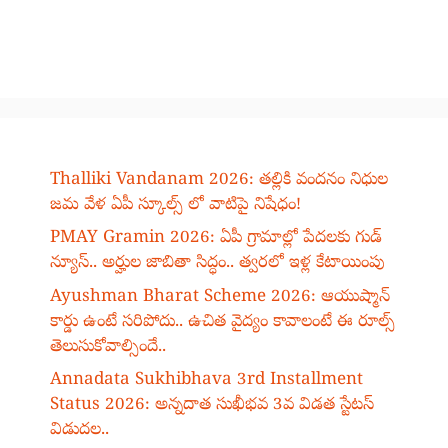
Thalliki Vandanam 2026: తల్లికి వందనం నిధుల
జమ వేళ ఏపీ స్కూల్స్ లో వాటిపై నిషేధం!
PMAY Gramin 2026: ఏపీ గ్రామాల్లో పేదలకు గుడ్
న్యూస్.. అర్హుల జాబితా సిద్ధం.. త్వరలో ఇళ్ల కేటాయింపు
Ayushman Bharat Scheme 2026: ఆయుష్మాన్
కార్డు ఉంటే సరిపోదు.. ఉచిత వైద్యం కావాలంటే ఈ రూల్స్
తెలుసుకోవాల్సిందే..
Annadata Sukhibhava 3rd Installment
Status 2026: అన్నదాత సుఖీభవ 3వ విడత స్టేటస్
విడుదల..