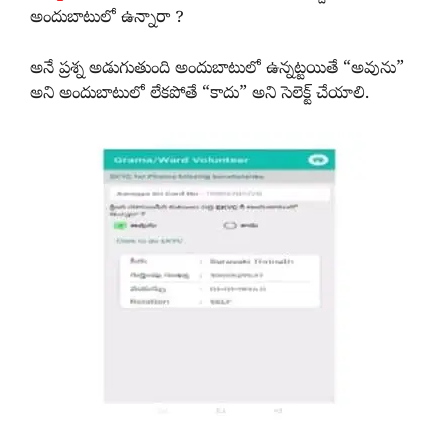
అందుబాటులో ఉన్నారా ?
అనే ప్రశ్న అడుగుతుంది అందుబాటులో ఉన్నట్టయితే “అవును”
అని అందుబాటులో లేకపోతే “కాదు” అని సెలెక్ట్ చేయాలి.