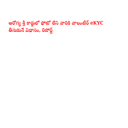
ఆరోగ్య శ్రీ కార్డులో ఫోటో లేని వారికి వాలంటీర్ eKYC
తీసుకునే విధానం, రిపోర్ట్