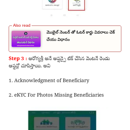
మొబైల్ నెంబర్ తో ఓటర్ కార్డు వివరాలు చెక్
చేయు విధానం
Step 3 :
ఆరోగ్యశ్రీ అనే ఆప్షన్పై టిక్ చేసిన వెంటనే రెండు
ఆప్షన్లో చూపిస్తాయి. అవి
1. Acknowledgment of Beneficiary
2. eKYC For Photos Missing Beneficiaries