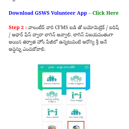
Download GSWS Volunteer App
–
Click Here
Step 2 :
వాలంటీర్ వారి CFMS ఐడి తో బయోమెట్రిక్ / ఐరిష్
/ ఆధార్ ఫేస్ ద్వారా లాగిన్ అవ్వాలి. లాగిన్ విజయవంతంగా
అయిన తర్వాత హోం పేజీలో ఉన్నటువంటి ఆరోగ్య శ్రీ అనే
ఆప్షన్ను ఎంచుకోవాలి.