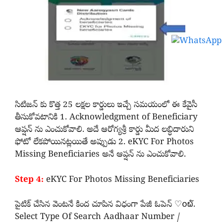
సిటిజన్ కు కొత్త 25 లక్షల కార్డులు ఇచ్చే సమయంలో ఈ కేవైసీ
తీసుకోవటానికి 1. Acknowledgment of Beneficiary
ఆప్షన్ ను ఎంచుకోవాలి. అదే ఆరోగ్యశ్రీ కార్డు మీద లబ్ధిదారుని
ఫోటో లేకపోయినట్లయితే అప్పుడు 2. eKYC For Photos
Missing Beneficiaries అనే ఆప్షన్ ను ఎంచుకోవాలి.
Step 4:
eKYC For Photos Missing Beneficiaries
పైటిక్ చేసిన వెంటనే కింద చూపిన విధంగా పేజీ ఓపెన్ ♡໐໖.
Select Type Of Search Aadhaar Number /