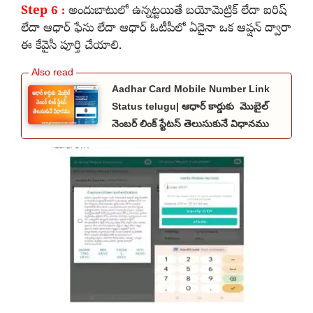
Step 6 :
అందుబాటులో ఉన్నట్టయితే బయోమెట్రిక్ లేదా ఐరిష్
లేదా ఆధార్ ఫేసు లేదా ఆధార్ ఓటీపీలో ఏదైనా ఒక ఆప్షన్ ద్వారా
ఈ కేవైసీ పూర్తి చేయాలి.
Aadhar Card Mobile Number Link
Status telugu| ఆధార్ కార్డుకు మొబైల్
నెంబర్ లింక్ స్టేటస్ తెలుసుకునే విధానము