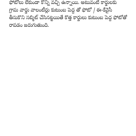
ఫోటోలు లేకుండా కొన్ని వచ్చి ఉన్నాయి. అటువంటి కార్డులకు
గ్రామ వార్డు వాలంటీర్లు కుటుంబ పెద్ద తో ఫోటో / ఈ-కేవైసీ
తీసుకొని సబ్మిట్ చేసినట్టయితే కొత్త కార్డులు కుటుంబ పెద్ద ఫోటోతో
రావడం జరుగుతుంది.