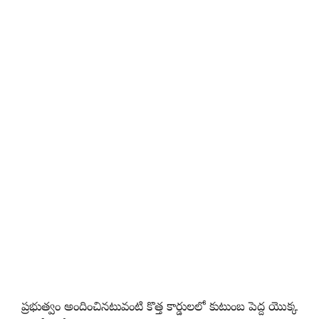
ప్రభుత్వం అందించినటువంటి కొత్త కార్డులలో కుటుంబ పెద్ద యొక్క