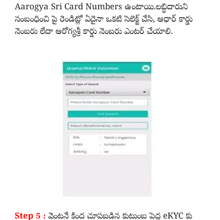
Aarogya Sri Card Numbers ఉంటాయి.లబ్ధిదారుని
సంబంధించి పై రెండిట్లో ఏదైనా ఒకటి సెలెక్ట్ చేసి, ఆధార్ కార్డు
నెంబరు లేదా ఆరోగ్యశ్రీ కార్డు నెంబరు ఎంటర్ చేయాలి.
Step 5 :
వెంటనే కింద చూపబడిన కుటుంబ పెద్ద eKYC కు