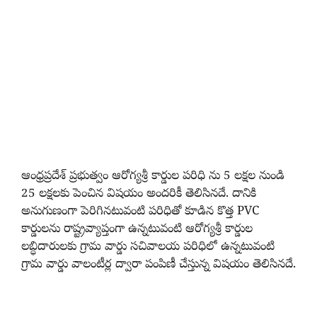
ఆంధ్రప్రదేశ్ ప్రభుత్వం ఆరోగ్యశ్రీ కార్డుల పరిధి ను 5 లక్షల నుండి
25 లక్షలకు పెంచిన విషయం అందరికీ తెలిసినదే. దానికి
అనుగుణంగా పెరిగినటువంటి పరిధితో కూడిన కొత్త PVC
కార్డులను రాష్ట్రవ్యాప్తంగా ఉన్నటువంటి ఆరోగ్యశ్రీ కార్డుల
లబ్ధిదారులకు గ్రామ వార్డు సచివాలయ పరిధిలో ఉన్నటువంటి
గ్రామ వార్డు వాలంటీర్ల ద్వారా పంపిణీ చేస్తున్న విషయం తెలిసినదే.