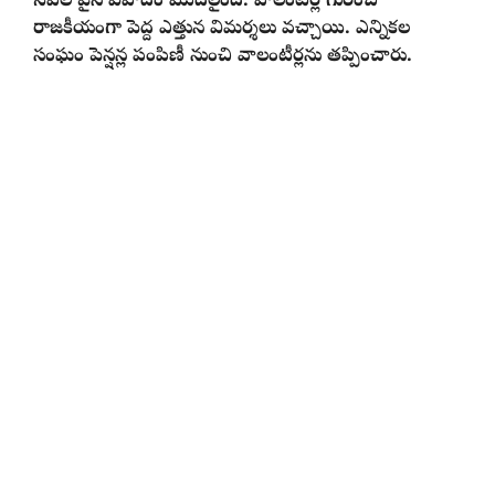
సేవల పైన వివాదం మొదలైంది. వాలంటీర్ల గురించి
రాజకీయంగా పెద్ద ఎత్తున విమర్శలు వచ్చాయి. ఎన్నికల
సంఘం పెన్షన్ల పంపిణీ నుంచి వాలంటీర్లను తప్పించారు.