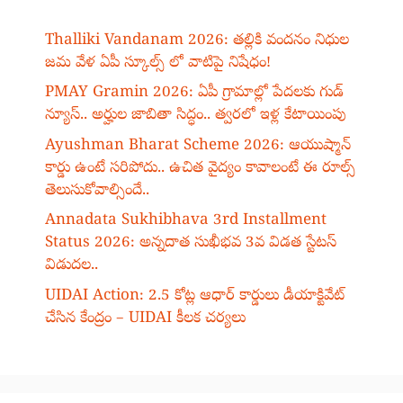
Thalliki Vandanam 2026: తల్లికి వందనం నిధుల
జమ వేళ ఏపీ స్కూల్స్ లో వాటిపై నిషేధం!
PMAY Gramin 2026: ఏపీ గ్రామాల్లో పేదలకు గుడ్
న్యూస్.. అర్హుల జాబితా సిద్ధం.. త్వరలో ఇళ్ల కేటాయింపు
Ayushman Bharat Scheme 2026: ఆయుష్మాన్
కార్డు ఉంటే సరిపోదు.. ఉచిత వైద్యం కావాలంటే ఈ రూల్స్
తెలుసుకోవాల్సిందే..
Annadata Sukhibhava 3rd Installment
Status 2026: అన్నదాత సుఖీభవ 3వ విడత స్టేటస్
విడుదల..
UIDAI Action: 2.5 కోట్ల ఆధార్ కార్డులు డీయాక్టివేట్
చేసిన కేంద్రం – UIDAI కీలక చర్యలు