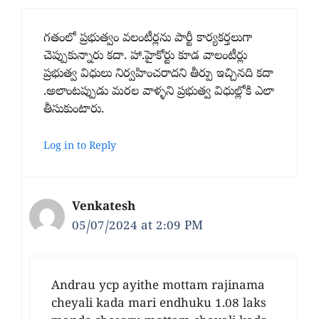
గతంలో ప్రభుత్వం వలంటీర్లను పార్టీ కార్యకర్తలుగా
చెప్పుకున్నారు కదా. హా.హైకోర్టు కూడ వాలంటీర్లు
ప్రభుత్వ విధులు నిర్వహించరాదని తీర్పు ఇచ్చినది కదా
.అలాంటప్పుడు మరల వాళ్ళని ప్రభుత్వ విధుల్లోకి ఎలా
తీసుకుంటారు.
Log in to Reply
Venkatesh
05/07/2024 at 2:09 PM
Andrau ycp ayithe mottam rajinama
cheyali kada mari endhuku 1.08 laks