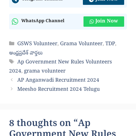
Join Now
WhatsApp Channel
Categories
GSWS Volunteer
,
Grama Volunteer
,
TDP
,
ఆంధ్రప్రదేశ్ వార్తలు
Tags
Ap Government New Rules Volunteers
2024
,
grama volunteer
AP Anganwadi Recruitment 2024
Meesho Recruitment 2024 Telugu
8 thoughts on “Ap
Government New Rules