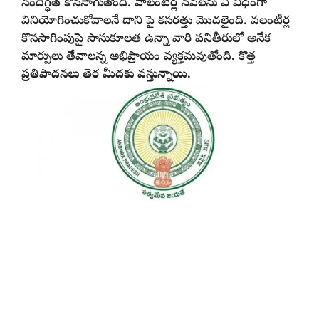
సందిగ్ధత కొనసాగుతోంది. వాలంటీర్ల సేవలను ఏ విధంగా
వినియోగించుకోవాలనే దాని పై కసరత్తు మొదలైంది. వలంటీర్ల
కొనసాగింపుపై సానుకూలత ఉన్నా వారి పనితీరులో అనేక
మార్పులు తేవాలన్న అభిప్రాయం వ్యక్తమవుతోంది. కొత్త
ప్రతిపాదనలు తెర మీదకు వస్తున్నాయి.