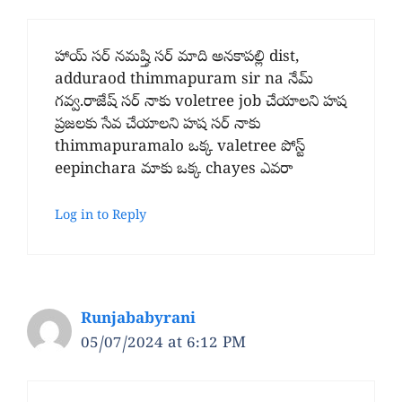
హాయ్ సర్ నమష్తి సర్ మాది అనకాపల్లి dist,
adduraod thimmapuram sir na నేమ్
గవ్వ.రాజేష్ సర్ నాకు voletree job చేయాలని హష
ప్రజలకు సేవ చేయాలని హష సర్ నాకు
thimmapuramalo ఒక్క valetree పోస్ట్
eepinchara మాకు ఒక్క chayes ఎవరా
Log in to Reply
Runjababyrani
05/07/2024 at 6:12 PM