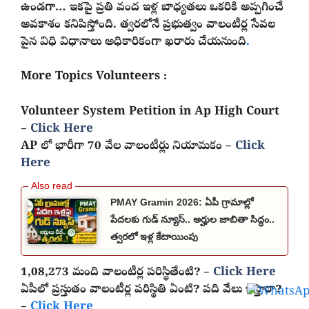
ఉండగా… ఇకపై ప్రతి వంద ఇళ్ల బాధ్యతలు ఒకరికి అప్పగించే
అవకాశం కనిపిస్తోంది. త్వరలోనే ప్రభుత్వం వాలంటీర్ల సేవల
పైన విధి విధానాలు అధికారికంగా ఖరారు చేయనుంది
.
More Topics Volunteers :
Volunteer System Petition in Ap High Court
–
Click Here
AP లో భారీగా 70 వేల వాలంటీర్లు నియామకం –
Click
Here
PMAY Gramin 2026: ఏపీ గ్రామాల్లో
పేదలకు గుడ్ న్యూస్.. అర్హుల జాబితా సిద్ధం..
త్వరలో ఇళ్ల కేటాయింపు
1,08,273 మంది వాలంటీర్ల పరిస్థితేంటి? –
Click Here
ఏపీలో ప్రస్తుతం వాలంటీర్ల పరిస్థితి ఏంటి? పది వేలు ఇస్తారా?
–
Click Here