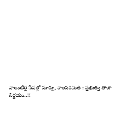
వాలంటీర్ల సేవల్లో మార్పు, కాలపరిమితి : ప్రభుత్వ తాజా
నిర్ణయం..!!