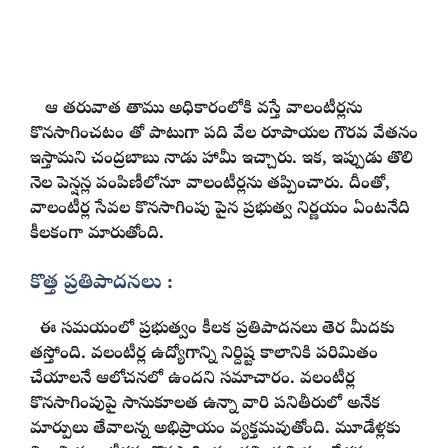
ఆ తరువాత తాము అధికారంలోకి వస్తే వాలంటీర్లను
కొనసాగించటం తో పాటుగా పది వేల రూపాయల గౌరవ వేతనం
ఇస్తామని చంద్రబాబు నాడు హామీ ఇచ్చారు. ఇక, ఇప్పుడు తొలి
నెల పెన్షన్ల పంపిణీలోనూ వాలంటీర్లను తప్పించారు. దీంతో,
వాలంటీర్ల సేవల కొనసాగింపు పైన ప్రభుత్వ నిర్ణయం ఏంటనేది
కీలకంగా మారుతోంది.
కొత్త ప్రతిపాదనలు :
ఈ సమయంలో ప్రభుత్వం కీలక ప్రతిపాదనలు తెర మీదకు
తస్తోంది. వలంటీర్ల ఉద్యోగాన్ని నిర్దిష్ట కాలానికి పరిమితం
చేయాలనే ఆలోచనలో ఉందని సమాచారం. వలంటీర్ల
కొనసాగింపుపై సానుకూలత ఉన్నా వారి పనితీరులో అనేక
మార్పులు తేవాలన్న అభిప్రాయం వ్యక్తమవుతోంది. మూడేళ్లకు