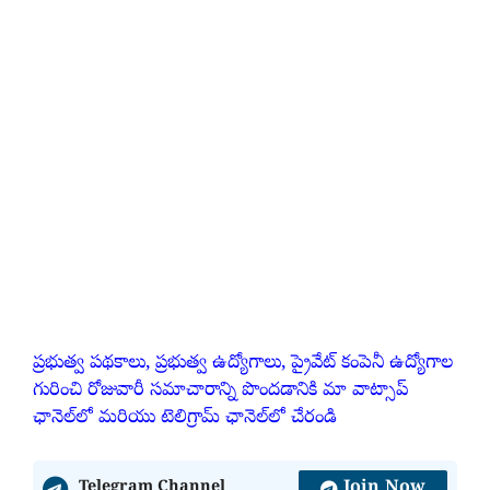
ప్రభుత్వ పథకాలు, ప్రభుత్వ ఉద్యోగాలు, ప్రైవేట్ కంపెనీ ఉద్యోగాల
గురించి రోజువారీ సమాచారాన్ని పొందడానికి మా వాట్సాప్
ఛానెల్‌లో మరియు టెలిగ్రామ్ ఛానెల్‌లో చేరండి
Join Now
Telegram Channel