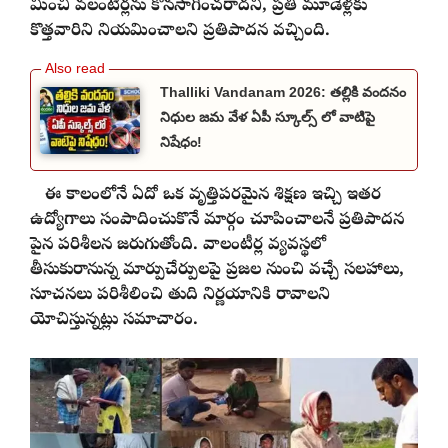
మించి వలంటీర్లను కొనసాగించరాదని, ప్రతి మూడేళ్లకు
కొత్తవారిని నియమించాలని ప్రతిపాదన వచ్చింది.
Thalliki Vandanam 2026: తల్లికి వందనం
నిధుల జమ వేళ ఏపీ స్కూల్స్ లో వాటిపై
నిషేధం!
ఈ కాలంలోనే ఏదో ఒక వృత్తిపరమైన శిక్షణ ఇచ్చి ఇతర
ఉద్యోగాలు సంపాదించుకొనే మార్గం చూపించాలనే ప్రతిపాదన
పైన పరిశీలన జరుగుతోంది. వాలంటీర్ల వ్యవస్థలో
తీసుకురానున్న మార్పుచేర్పులపై ప్రజల నుంచి వచ్చే సలహాలు,
సూచనలు పరిశీలించి తుది నిర్ణయానికి రావాలని
యోచిస్తున్నట్లు సమాచారం.