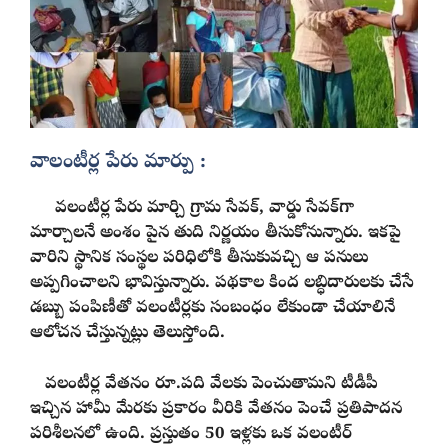
వాలంటీర్ల పేరు మార్పు :
వలంటీర్ల పేరు మార్చి గ్రామ సేవక్‌, వార్డు సేవక్‌గా
మార్చాలనే అంశం పైన తుది నిర్ణయం తీసుకోనున్నారు. ఇకపై
వారిని స్థానిక సంస్థల పరిధిలోకి తీసుకువచ్చి ఆ పనులు
అప్పగించాలని భావిస్తున్నారు. పథకాల కింద లబ్ధిదారులకు చేసే
డబ్బు పంపిణీతో వలంటీర్లకు సంబంధం లేకుండా చేయాలినే
ఆలోచన చేస్తున్నట్లు తెలుస్తోంది.
వలంటీర్ల వేతనం రూ.పది వేలకు పెంచుతామని టీడీపీ
ఇచ్చిన హామీ మేరకు ప్రకారం వీరికి వేతనం పెంచే ప్రతిపాదన
పరిశీలనలో ఉంది. ప్రస్తుతం 50 ఇళ్లకు ఒక వలంటీర్‌