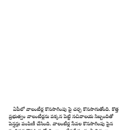
ఏపీలో వాలంటీర్ల కొనసాగింపు పై చర్చ కొనసాగుతోంది. కొత్త
ప్రభుత్వం వాలంటీర్లను పక్కన పెట్టి సచివాలయ సిబ్బందితో
పెన్షన్లు పంపిణీ చేసింది. వాలంటీర్ల సేవల కొనసాగింపు పైన