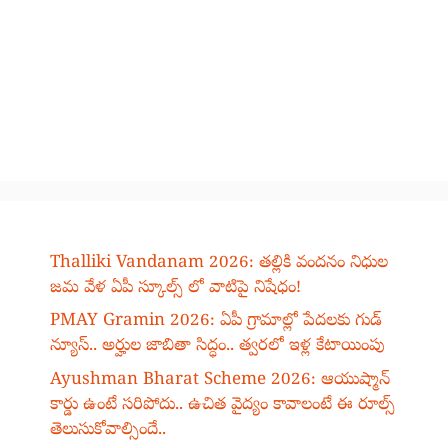
Thalliki Vandanam 2026: తల్లికి వందనం నిధుల
జమ వేళ ఏపీ స్కూల్స్ లో వాటిపై నిషేధం!
PMAY Gramin 2026: ఏపీ గ్రామాల్లో పేదలకు గుడ్
న్యూస్.. అర్హుల జాబితా సిద్ధం.. త్వరలో ఇళ్ల కేటాయింపు
Ayushman Bharat Scheme 2026: ఆయుష్మాన్
కార్డు ఉంటే సరిపోదు.. ఉచిత వైద్యం కావాలంటే ఈ రూల్స్
తెలుసుకోవాల్సిందే..