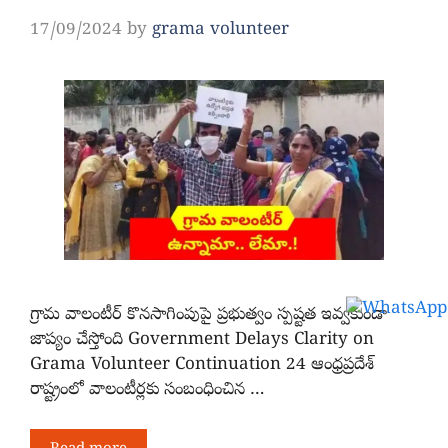
17/09/2024
by
grama volunteer
గ్రామ వాలంటీర్‌ కొనసాగింపుపై ప్రభుత్వం స్పష్టత ఇవ్వకుండా
జాప్యం చేస్తోంది Government Delays Clarity on
Grama Volunteer Continuation 24 ఆంధ్రప్రదేశ్
రాష్ట్రంలో వాలంటీర్లకు సంబంధించిన …