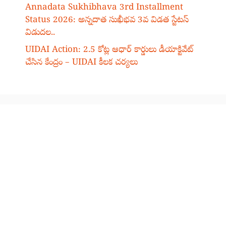
Annadata Sukhibhava 3rd Installment
Status 2026: అన్నదాత సుఖీభవ 3వ విడత స్టేటస్
విడుదల..
UIDAI Action: 2.5 కోట్ల ఆధార్ కార్డులు డీయాక్టివేట్
చేసిన కేంద్రం – UIDAI కీలక చర్యలు