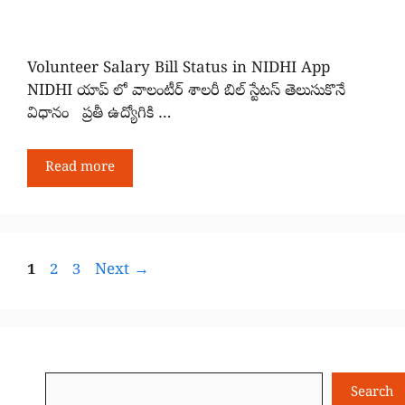
Volunteer Salary Bill Status in NIDHI App
NIDHI యాప్ లో వాలంటీర్ శాలరీ బిల్ స్టేటస్ తెలుసుకొనే
విధానం ప్రతీ ఉద్యోగికి …
Read more
Page
Page
Page
1
2
3
Next
→
Search
Search