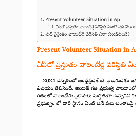
Present Volunteer Situation in Ap
ఏపీలో ప్రస్తుతం వాలంటీర్ల పరిస్థితి ఏంటి? పది వేలు ఇ
మరి ప్రస్తుతం వాలంటీర్ల పరిస్థితి ఎలా ఉండనుంది?
Present Volunteer Situation in 
ఏపీలో ప్రస్తుతం వాలంటీర్ల పరిస్థితి 
2024 ఎన్నికలలో ఆంధ్రప్రదేశ్ లో తెలుగుదేశం 
విషయం తెలిసిందే. అయితే గత ప్రభుత్వ హయాంలో ని
గతంలో వాలంటీర్లు వైకాపాకు మద్దతుగా ఉన్నారని కూ
ప్రభుత్వం లో వారి స్థానం ఏంటి అనే పలు అంశాలపై ఆస