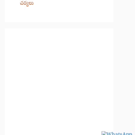
చర్యలు