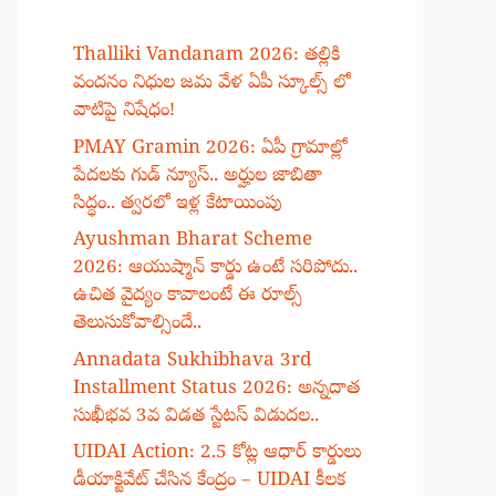
Thalliki Vandanam 2026: తల్లికి
వందనం నిధుల జమ వేళ ఏపీ స్కూల్స్ లో
వాటిపై నిషేధం!
PMAY Gramin 2026: ఏపీ గ్రామాల్లో
పేదలకు గుడ్ న్యూస్.. అర్హుల జాబితా
సిద్ధం.. త్వరలో ఇళ్ల కేటాయింపు
Ayushman Bharat Scheme
2026: ఆయుష్మాన్ కార్డు ఉంటే సరిపోదు..
ఉచిత వైద్యం కావాలంటే ఈ రూల్స్
తెలుసుకోవాల్సిందే..
Annadata Sukhibhava 3rd
Installment Status 2026: అన్నదాత
సుఖీభవ 3వ విడత స్టేటస్ విడుదల..
UIDAI Action: 2.5 కోట్ల ఆధార్ కార్డులు
డీయాక్టివేట్ చేసిన కేంద్రం – UIDAI కీలక