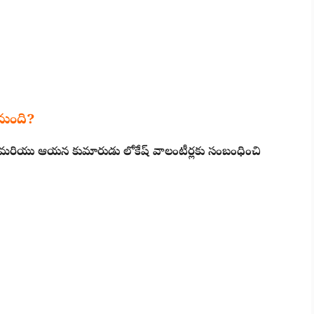
డనుంది?
మరియు ఆయన కుమారుడు లోకేష్ వాలంటీర్లకు సంబంధించి