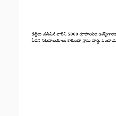
డిగ్రీలు చదివిన వారిని 5000 రూపాయల ఉద్యోగాలకు 
వీరిని సచివాలయాలు కాకుండా గ్రామ వార్డు పంచా