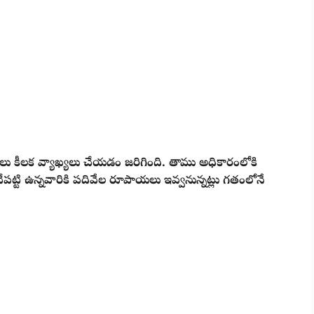
లు కీలక వ్యాఖ్యలు చేయడం జరిగింది. తాము అధికారంలోకి
పట్టి ఉన్నవారికి పదివేల రూపాయలు ఇవ్వనున్నట్లు గతంలోనే