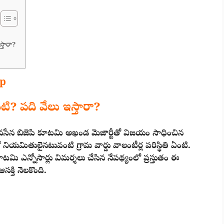
స్తారా?
Ap
ఏంటి? పది వేలు ఇస్తారా?
జనసేన బిజెపి కూటమి అఖండ మెజార్టీతో విజయం సాధించిన
యమితులైనటువంటి గ్రామ వార్డు వాలంటీర్ల పరిస్థితి ఏంటి.
టమి ఎన్నోసార్లు విమర్శలు చేసిన నేపథ్యంలో ప్రస్తుతం ఈ
క్తి నెలకొంది.