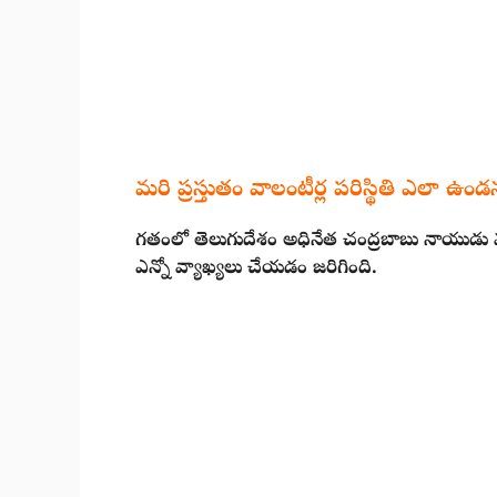
మరి ప్రస్తుతం వాలంటీర్ల పరిస్థితి ఎలా ఉం
గతంలో తెలుగుదేశం అధినేత చంద్రబాబు నాయుడు 
ఎన్నో వ్యాఖ్యలు చేయడం జరిగింది.