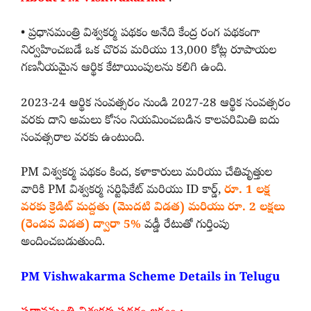
• ప్రధానమంత్రి విశ్వకర్మ పథకం అనేది కేంద్ర రంగ పథకంగా
నిర్వహించబడే ఒక చొరవ మరియు 13,000 కోట్ల రూపాయల
గణనీయమైన ఆర్థిక కేటాయింపులను కలిగి ఉంది.
2023-24 ఆర్థిక సంవత్సరం నుండి 2027-28 ఆర్థిక సంవత్సరం
వరకు దాని అమలు కోసం నియమించబడిన కాలపరిమితి ఐదు
సంవత్సరాల వరకు ఉంటుంది.
PM విశ్వకర్మ పథకం కింద, కళాకారులు మరియు చేతివృత్తుల
వారికి PM విశ్వకర్మ సర్టిఫికేట్ మరియు ID కార్డ్,
రూ. 1 లక్ష
వరకు క్రెడిట్ మద్దతు (మొదటి విడత) మరియు రూ. 2 లక్షలు
(రెండవ విడత) ద్వారా 5%
వడ్డీ రేటుతో గుర్తింపు
అందించబడుతుంది.
PM Vishwakarma Scheme Details in Telugu