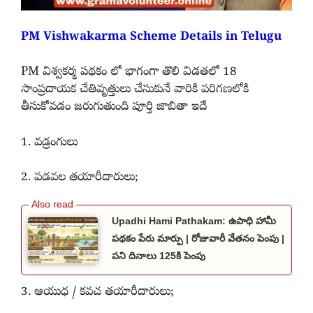
PM Vishwakarma Scheme Details in Telugu
PM విశ్వకర్మ పథకం లో భాగంగా తొలి విడతలో 18
సాంప్రదాయక చేతివృత్తులు చేసుకునే వారికి పరిగణలోకి
తీసుకోవడం జరుగుతుంది పూర్తి జాబితా ఇదే
1. వడ్రంగులు
2. పడవల తయారీదారులు;
Upadhi Hami Pathakam: ఉపాధి హామీ
పథకం పేరు మార్పు | రోజువారీ వేతనం పెంపు |
పని దినాలు 125కి పెంపు
3. ఆయుధ / కవచ తయారీదారులు;