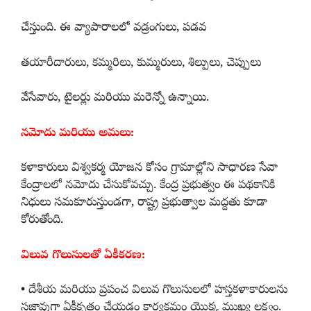
చేస్తుంది. ఈ వ్యాపారాలలో వడ్రంగులు, పడవ
తయారీదారులు, కమ్మరిలు, కుమ్మరులు, శిల్పులు, చెప్పులు
వేసేవారు, టైలర్లు మరియు మరెన్నో ఉన్నాయి.
నమోదు మరియు అమలు:
కళాకారులు విశ్వకర్మ యోజన కోసం గ్రామాల్లోని సాధారణ సేవా
కేంద్రాలలో నమోదు చేసుకోవచ్చు. కేంద్ర ప్రభుత్వం ఈ పథకానికి
నిధులు సమకూరుస్తుండగా, రాష్ట్ర ప్రభుత్వాల మద్దతు కూడా
కోరుతోంది.
విలువ గొలుసులతో ఏకీకరణ:
• దేశీయ మరియు ప్రపంచ విలువ గొలుసులలో హస్తకళాకారులను
సజావుగా ఏకీకృతం చేయడం కార్యక్రమం యొక్క ముఖ్య లక్ష్యం.