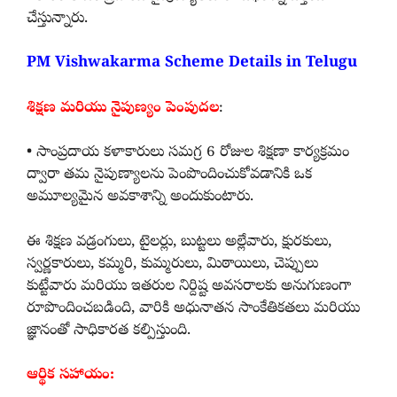
చేస్తున్నారు.
PM Vishwakarma Scheme Details in Telugu
శిక్షణ మరియు నైపుణ్యం పెంపుదల
:
• సాంప్రదాయ కళాకారులు సమగ్ర 6 రోజుల శిక్షణా కార్యక్రమం
ద్వారా తమ నైపుణ్యాలను పెంపొందించుకోవడానికి ఒక
అమూల్యమైన అవకాశాన్ని అందుకుంటారు.
ఈ శిక్షణ వడ్రంగులు, టైలర్లు, బుట్టలు అల్లేవారు, క్షురకులు,
స్వర్ణకారులు, కమ్మరి, కుమ్మరులు, మిఠాయిలు, చెప్పులు
కుట్టేవారు మరియు ఇతరుల నిర్దిష్ట అవసరాలకు అనుగుణంగా
రూపొందించబడింది, వారికి అధునాతన సాంకేతికతలు మరియు
జ్ఞానంతో సాధికారత కల్పిస్తుంది.
ఆర్థిక సహాయం: