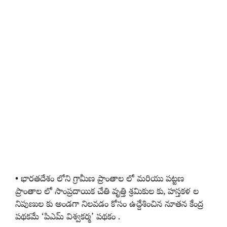
• భారతదేశం లోని గ్రామీణ ప్రాంతాల లో మరియు పట్టణ
ప్రాంతాల లో సాంప్రదాయిక చేతి వృత్తి శ్రమికుల కు, హస్తకళ ల
నిపుణుల కు అండగా నిలవడం కోసం ఉద్దేశించిన నూతన కేంద్ర
పథకమే ‘పిఎమ్ విశ్వకర్మ’ పథకం .