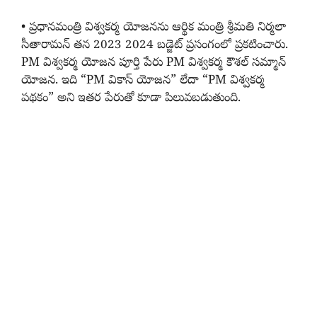
• ప్రధానమంత్రి విశ్వకర్మ యోజనను ఆర్థిక మంత్రి శ్రీమతి నిర్మలా
సీతారామన్ తన 2023 2024 బడ్జెట్ ప్రసంగంలో ప్రకటించారు.
PM విశ్వకర్మ యోజన పూర్తి పేరు PM విశ్వకర్మ కౌశల్ సమ్మాన్
యోజన. ఇది “PM వికాస్ యోజన” లేదా “PM విశ్వకర్మ
పథకం” అని ఇతర పేరుతో కూడా పిలువబడుతుంది.