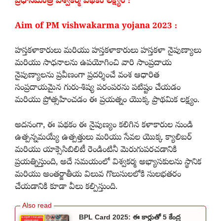
ప్రధానమంత్రి విశ్వకర్మ పథకం లక్ష్యం :
Aim of PM vishwakarma yojana 2023 :
హస్తకళాకారులు మరియు హస్తకళాకారులు హస్తకళా నైపుణ్యాలు
మరియు సాధనాలను ఉపయోగించి వారి సాంప్రదాయ
నైపుణ్యాలను ప్రవీణంగా ప్రదర్శించే వంశ ఆధారిత
సంప్రదాయమైన గురు-శిష్య పరంపరను పటిష్టం చేయడం
మరియు ప్రోత్సహించడం ఈ ప్రయత్నం యొక్క ప్రాథమిక లక్ష్యం.
అదనంగా, ఈ పథకం ఈ నైపుణ్యం కలిగిన కళాకారుల నుండి
ఉత్పన్నమయ్యే ఉత్పత్తులు మరియు సేవల యొక్క క్యాలిబర్
మరియు యాక్సెసిబిలిటీ రెండింటినీ మెరుగుపరచడానికి
ప్రయత్నిస్తుంది, అదే సమయంలో విశ్వకర్మ అభ్యాసకులను స్థానిక
మరియు అంతర్జాతీయ విలువ గొలుసులలోకి సులభతరం
చేయడానికి కూడా వీలు కల్పిస్తుంది.
BPL Card 2025: ఈ కార్డుతో 5 కేంద్ర