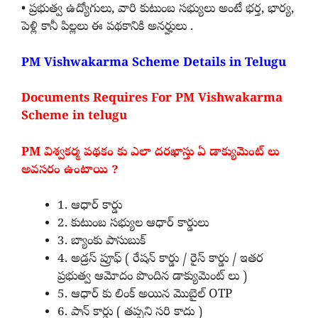
• ప్రభుత్వ ఉద్యోగులు, వారి కుటుంబ సభ్యులు అంటే భర్త, భార్య,
పెళ్లి కానీ పిల్లలు ఈ పథకానికి అనర్హులు .
PM Vishwakarma Scheme Details in Telugu
Documents Requires For PM Vishwakarma
Scheme in telugu
PM విశ్వకర్మ పథకం కు ఎలా దరఖాస్తు ఏ డాక్యుమెంట్ లు
అవసరం ఉంటాయి ?
1. ఆధార్ కార్డు
2. కుటుంబ సభ్యుల ఆధార్ కార్డులు
3. బ్యాంకు పాసుబుక్
4. అడ్రస్ ప్రూఫ్ ( రేషన్ కార్డు / రైస్ కార్డు / ఇతర
ప్రభుత్వ ఆమోదం పొందిన డాక్యుమెంట్ లు )
5. ఆధార్ కు లింక్ అయిన మొబైల్ OTP
6. పాన్ కార్డు ( తప్పని సరి కాదు )