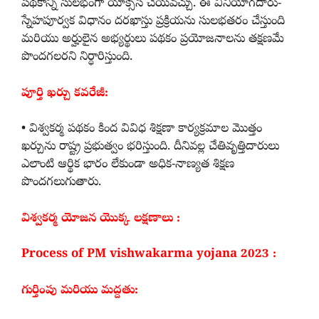
పథకాన్ని సులభంగా యాక్సెస్ చేయవచ్చు. ఈ వినియోగదారు-
స్నేహపూర్వక విధానం దరఖాస్తు ప్రక్రియను సులభతరం చేస్తుంది
మరియు అర్హులైన అభ్యర్థులు పథకం ప్రయోజనాలను తక్షణమే
పొందగలరని నిర్ధారిస్తుంది.
పూర్తి ఖర్చు కవరేజీ:
• విశ్వకర్మ పథకం కింద వివిధ శిక్షణా కార్యక్రమాల మొత్తం
ఖర్చును రాష్ట్ర ప్రభుత్వం భరిస్తుంది. దీనివల్ల చేతివృత్తిదారులు
ఎలాంటి ఆర్థిక భారం లేకుండా అధిక-నాణ్యత శిక్షణ
పొందగలుగుతారు.
విశ్వకర్మ యోజన యొక్క లక్షణాలు :
Process of PM vishwakarma yojana 2023 :
గుర్తింపు మరియు మద్దతు: