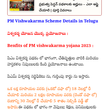
ప్రభుత్వ పెన్షన్ పథకాలకు అర్హులు – ఎలా అప్లై
చేయాలి | పూర్తి వివరాలు
PM Vishwakarma Scheme Details in Telugu
విశ్వకర్మ యోజన యొక్క ప్రయోజనాలు :
Benfits of PM vishwakarma yojana 2023 :
పిఎం విశ్వకర్మ పథకం లో భాగంగా, చేతివృత్తుల వారికి మరియు
హస్తకళల నిపుణులకు కింది ప్రయోజనాలు ఉంటాయి.
పిఎమ్ విశ్వకర్మ సర్టిఫికెటు ను, గుర్తింపు కార్డు ను ఇస్తారు.
ఒక లక్ష రూపాయల వరకు (ఒకటో దఫా లో) 18 నెలల్లో రీ
చేయాలి మరియు 2 లక్షల రూపాయల వరకు (రెండో దఫా లో)
రుణాన్ని 30 నెలల్లో రీ చేయాలి 5 శాతం సబ్సిడీ వడ్డీ తో
ఇస్తారు.
ఈ పథకం లో భాగం గా నైపుణ్య శిక్షణ, పనిముట్టులకు