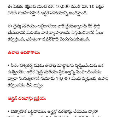
ఈ పథకం శిక్షణకు మించి రూ. 10,000 నుండి రూ. 10 లక్షల
వరకు గణనీయమైన ఆర్థిక సహాయాన్ని అందిస్తుంది.
ఈ ద్రవ్య సహాయం లబ్ధిదారులు వారి ప్రయత్నాలను కిక్ స్టార్ట్
చేయడానికి మరియు వారి వ్యాపారాలను విస్తరించడానికి వీలు
కల్పిస్తుంది, ఫలితంగా జీవనోపాధి మెరుగుపడుతుంది.
ఉపాధి అవకాశాలు:
• పీఎం విశ్వకర్మ పథకం ఉపాధి మార్గాలను సృష్టించేందుకు ఒక
ఉత్ప్రేరకం. ఆర్థిక వృద్ధి మరియు స్థిరత్వాన్ని పెంపొందించడం
ద్వారా సంవత్సరానికి సుమారు 15,000 మంది వ్యక్తులకు ఉపాధి
కల్పించడం దీని లక్ష్యం.
ఆన్లైన్ దరఖాస్తు ప్రక్రియ:
• ఔత్సాహిక లబ్ధిదారులు ఆన్లైన్లో దరఖాస్తు చేయడం ద్వారా