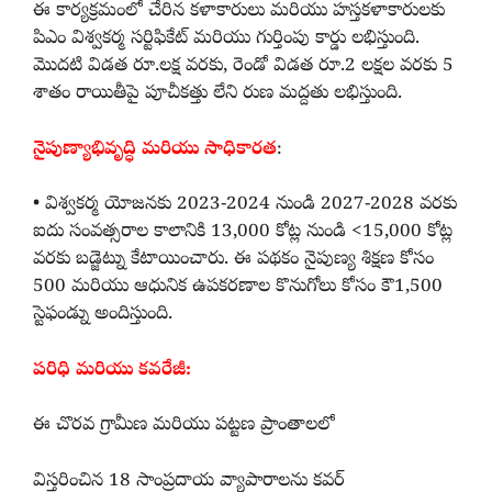
ఈ కార్యక్రమంలో చేరిన కళాకారులు మరియు హస్తకళాకారులకు
పిఎం విశ్వకర్మ సర్టిఫికేట్ మరియు గుర్తింపు కార్డు లభిస్తుంది.
మొదటి విడత రూ.లక్ష వరకు, రెండో విడత రూ.2 లక్షల వరకు 5
శాతం రాయితీపై పూచీకత్తు లేని రుణ మద్దతు లభిస్తుంది.
నైపుణ్యాభివృద్ధి మరియు సాధికారత
:
• విశ్వకర్మ యోజనకు 2023-2024 నుండి 2027-2028 వరకు
ఐదు సంవత్సరాల కాలానికి 13,000 కోట్ల నుండి <15,000 కోట్ల
వరకు బడ్జెట్ను కేటాయించారు. ఈ పథకం నైపుణ్య శిక్షణ కోసం
500 మరియు ఆధునిక ఉపకరణాల కొనుగోలు కోసం కౌ1,500
స్టెఫండ్ను అందిస్తుంది.
పరిధి మరియు కవరేజీ:
ఈ చొరవ గ్రామీణ మరియు పట్టణ ప్రాంతాలలో
విస్తరించిన 18 సాంప్రదాయ వ్యాపారాలను కవర్