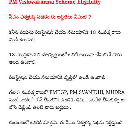
PM Vishwakarma Scheme Eligibilty
పీఎం విశ్వకర్మ పథకం కు అర్హతలు ఏమిటి ?
కనీస వయసు రిజిస్ట్రేషన్ చేయు సమయానికి 18 సంవత్సరాలు
నిండి ఉండాలి.
18 సాంప్రదాయక చేతివృత్తులలో ఒకటి అయినా చేసుకునే వారు
అయి ఉండాలి.
రిజిస్ట్రేషన్ చేయు సమయానికి వృత్తిలో ఉండి ఉండాలి
గత 5 సంవత్సరాలలో PMEGP, PM SVANIDHI, MUDRA
వంటి వాటిలో లోన్ తీసుకొని ఉండకూడదు . ఒకవేళ తీసుకున్న ఆ
లోన్ చెల్లించి ఉంటే వారు అర్హులు .
కుటుంబలో ఒకరికి మాత్రమే ఈ పీఎం విశ్వకర్మ పథకం వర్తిస్తుంది.