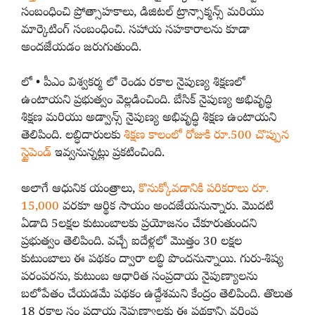
సంబంధించి ప్రోత్సాహకాలు, డిజిటల్ ట్రాన్సాక్మన్స్ మరియు
మార్కెటింగ్ సంబంధించి. సహాయ సహకారాలను కూడా
అందజేయడం జరుగుతుంది.
లో • పీఎం విశ్వకర్మ లో రెండు రకాల నైపుణ్య శిక్షణలో
ఉంటాయని ప్రభుత్వం వెల్లడించింది. బేసిక్ నైపుణ్య అభివృద్ధి
శిక్షణ మరియు అడ్వాన్స్ నైపుణ్య అభివృద్ధి శిక్షణ ఉంటాయని
తెలిపింది. లబ్ధిదారులకు
శిక్షణ కాలంలో రోజుకి రూ.500 చొప్పున
స్టైపెండ్
ఇవ్వనున్నట్లు ప్రకటించింది.
అలాగే ఆధునిక యంత్రాలు,
కొనుక్కోవడానికి పరికరాలు రూ.
15,000
వరకూ ఆర్థిక సాయం అందజేయనున్నారు. మొదటి
ఏడాది 5లక్షల కుటుంబాలకు ప్రయోజనం చేకూరుతుందని
ప్రభుత్వం తెలిపింది. వచ్చే ఐదేళ్లలో మొత్తం 30 లక్షల
కుటుంబాలు ఈ పథకం ద్వారా లబ్ధి పొందనున్నాయి. గురు-శిష్య
పరంపరను, కుటుంబ ఆధారిత సంప్రదాయ నైపుణ్యాలను
బలోపేతం చేయడమే పథకం ఉద్దేశమని కేంద్రం తెలిపింది. తొలుత
18 రకాల సం ప్రదాయ నైపుణ్యాలకు ఈ పథకాన్ని వర్తింప