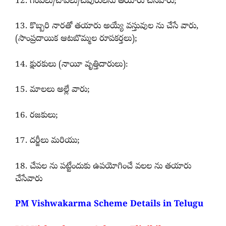
12. గంపలు/చాపలు/చీపురులను తయారు చేసేవారు;
13. కొబ్బరి నారతో తయారు అయ్యే వస్తువుల ను చేసే వారు,
(సాంప్రదాయిక ఆటబొమ్మల రూపకర్తలు);
14. క్షురకులు (నాయీ వృత్తిదారులు):
15. మాలలు అల్లే వారు;
16. రజకులు;
17. దర్జీలు మరియు;
18. చేపల ను పట్టేందుకు ఉపయోగించే వలల ను తయారు
చేసేవారు
PM Vishwakarma Scheme Details in Telugu