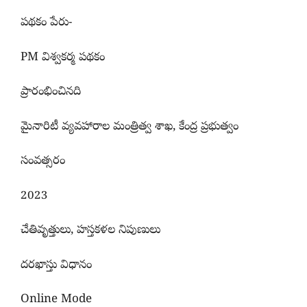
పథకం పేరు-
PM విశ్వకర్మ పథకం
ప్రారంభించినది
మైనారిటీ వ్యవహారాల మంత్రిత్వ శాఖ, కేంద్ర ప్రభుత్వం
సంవత్సరం
2023
చేతివృత్తులు, హస్తకళల నిపుణులు
దరఖాస్తు విధానం
Online Mode