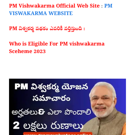
PM Vishwakarma Official Web Site
:
PM
VISWAKARMA WEBSITE
PM విశ్వకర్మ పథకం ఎవరికీ వర్తిస్తుంది :
Who is Eligible For PM vishwakarma
Sceheme 2023