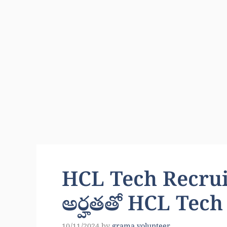
HCL Tech Recruitm
అర్హతతో HCL Tech ల