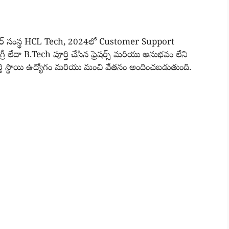
ాఫ్ట్వేర్ సంస్థ HCL Tech, 2024లో Customer Support
గ్రీ లేదా B.Tech పూర్తి చేసిన ఫ్రెషర్స్ మరియు అనుభవం లేని
పూర్తి స్థాయి ఉద్యోగం మరియు మంచి వేతనం అందించబడుతుంది.