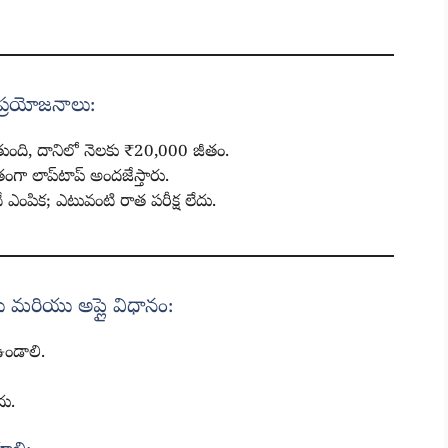
్రయోజనాలు:
తుంది, దానిలో నెలకు ₹20,000 జీతం.
ంగా లాప్‌టాప్ అందజేస్తారు.
ే ఎంపిక; ఎటువంటి రాత పరీక్ష లేదు.
మరియు అప్లై విధానం:
 ఉండాలి.
ు.