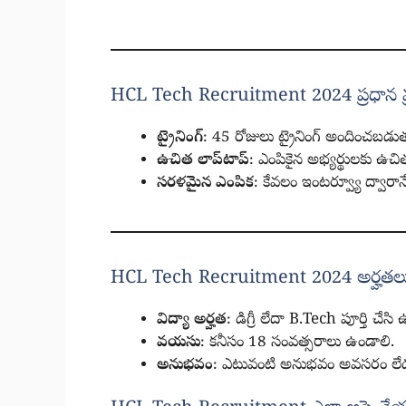
HCL Tech Recruitment 2024 ప్రధాన ప
ట్రైనింగ్
: 45 రోజులు ట్రైనింగ్ అందించబడు
ఉచిత లాప్‌టాప్
: ఎంపికైన అభ్యర్థులకు ఉచిత
సరళమైన ఎంపిక
: కేవలం ఇంటర్వ్యూ ద్వారాన
HCL Tech Recruitment 2024 అర్హతలు 
విద్యా అర్హత
: డిగ్రీ లేదా B.Tech పూర్తి చేసి
వయసు
: కనీసం 18 సంవత్సరాలు ఉండాలి.
అనుభవం
: ఎటువంటి అనుభవం అవసరం లేద