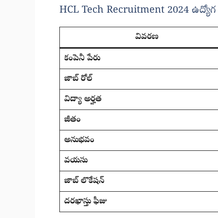
HCL Tech Recruitment 2024 ఉద్యోగ వి
వివరణ
కంపెనీ పేరు
జాబ్ రోల్
విద్యా అర్హత
జీతం
అనుభవం
వయసు
జాబ్ లొకేషన్
దరఖాస్తు ఫీజు