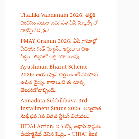
Thalliki Vandanam 2026: తల్లికి
వందనం నిధుల జమ వేళ ఏపీ స్కూల్స్ లో
వాటిపై నిషేధం!
PMAY Gramin 2026: ఏపీ గ్రామాల్లో
పేదలకు గుడ్ న్యూస్.. అర్హుల జాబితా
సిద్ధం.. త్వరలో ఇళ్ల కేటాయింపు
Ayushman Bharat Scheme
2026: ఆయుష్మాన్ కార్డు ఉంటే సరిపోదు..
ఉచిత వైద్యం కావాలంటే ఈ రూల్స్
తెలుసుకోవాల్సిందే..
Annadata Sukhibhava 3rd
Installment Status 2026: అన్నదాత
సుఖీభవ 3వ విడత స్టేటస్ విడుదల..
UIDAI Action: 2.5 కోట్ల ఆధార్ కార్డులు
డీయాక్టివేట్ చేసిన కేంద్రం – UIDAI కీలక