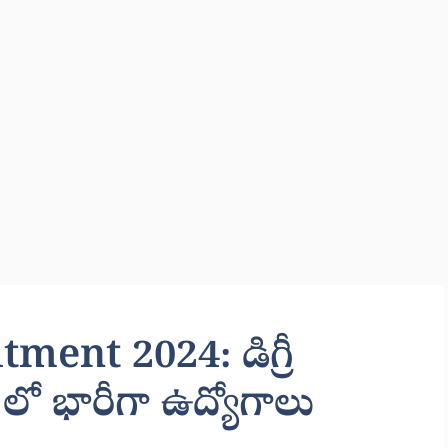
ent 2024: డిగ్రీ
ో భారీగా ఉద్యోగాలు