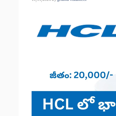
10/11/2024
by
grama volunteer