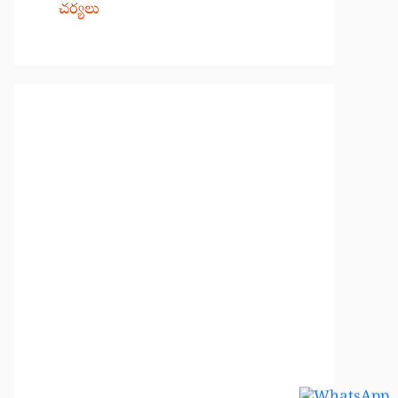
చర్యలు