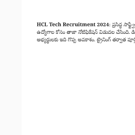
HCL Tech Recruitment 2024
: ప్రసిద్ధ స
ఉద్యోగాల కోసం తాజా నోటిఫికేషన్ విడుదల చేసింది. డి
అభ్యర్థులకు ఇది గొప్ప అవకాశం. ట్రైనింగ్ తర్వాత 