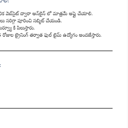
ాలి:
వెబ్‌సైట్ ద్వారా ఆన్‌లైన్ లో మాత్రమే అప్లై చేయాలి.
 సరిగ్గా పూరించి సబ్మిట్ చేయండి.
టర్వ్యూ కి పిలుస్తారు.
45 రోజుల ట్రైనింగ్ తర్వాత ఫుల్ టైమ్ ఉద్యోగం అందజేస్తారు.
: