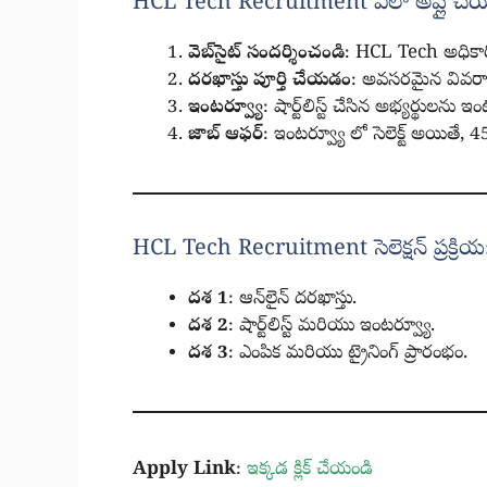
HCL Tech Recruitment ఎలా అప్లై చేయ
వెబ్‌సైట్ సందర్శించండి
: HCL Tech అధికారిక 
దరఖాస్తు పూర్తి చేయడం
: అవసరమైన వివరాలు
ఇంటర్వ్యూ
: షార్ట్‌లిస్ట్ చేసిన అభ్యర్థులను ఇం
జాబ్ ఆఫర్
: ఇంటర్వ్యూ లో సెలెక్ట్ అయితే, 
HCL Tech Recruitment సెలెక్షన్ ప్రక్రియ
దశ 1
: ఆన్‌లైన్ దరఖాస్తు.
దశ 2
: షార్ట్‌లిస్ట్ మరియు ఇంటర్వ్యూ.
దశ 3
: ఎంపిక మరియు ట్రైనింగ్ ప్రారంభం.
Apply Link
:
ఇక్కడ క్లిక్ చేయండి