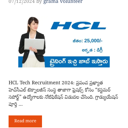
07/12/2024
by
grama volunteer
HCL Tech Recruitment 2024: ప్రపంచ ప్రఖ్యాత
హెచ్‌సీఎల్ టెక్నాలజీస్ సంస్థ తాజాగా ఫ్రెషర్స్ కోసం “కస్టమర్
సపోర్ట్” ఉద్యోగాలకు నోటిఫికేషన్ విడుదల చేసింది. గ్రాడ్యుయేషన్
పూర్తి …
Read more