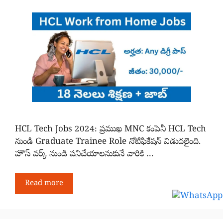
HCL Tech Jobs 2024: ప్రముఖ MNC కంపెనీ HCL Tech
నుండి Graduate Trainee Role నోటిఫికేషన్ విడుదలైంది.
హౌస్ వర్క్ నుండి పనిచేయాలనుకునే వారికి …
Read more