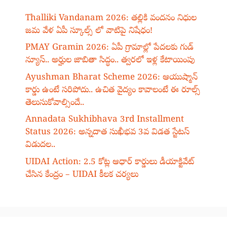
Thalliki Vandanam 2026: తల్లికి వందనం నిధుల
జమ వేళ ఏపీ స్కూల్స్ లో వాటిపై నిషేధం!
PMAY Gramin 2026: ఏపీ గ్రామాల్లో పేదలకు గుడ్
న్యూస్.. అర్హుల జాబితా సిద్ధం.. త్వరలో ఇళ్ల కేటాయింపు
Ayushman Bharat Scheme 2026: ఆయుష్మాన్
కార్డు ఉంటే సరిపోదు.. ఉచిత వైద్యం కావాలంటే ఈ రూల్స్
తెలుసుకోవాల్సిందే..
Annadata Sukhibhava 3rd Installment
Status 2026: అన్నదాత సుఖీభవ 3వ విడత స్టేటస్
విడుదల..
UIDAI Action: 2.5 కోట్ల ఆధార్ కార్డులు డీయాక్టివేట్
చేసిన కేంద్రం – UIDAI కీలక చర్యలు