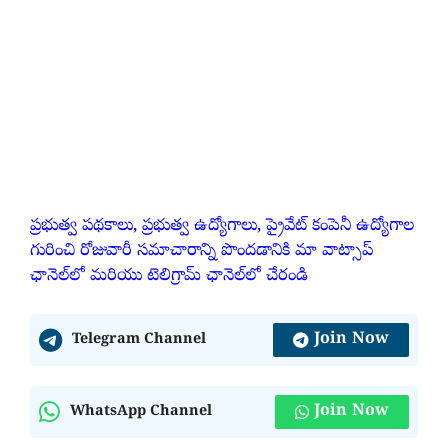
ప్రభుత్వ పథకాలు, ప్రభుత్వ ఉద్యోగాలు, ప్రైవేట్ కంపెనీ ఉద్యోగాల
గురించి రోజువారీ సమాచారాన్ని పొందడానికి మా వాట్సాప్
ఛానెల్‌లో మరియు టెలిగ్రామ్ ఛానెల్‌లో చేరండి
Join Now
Telegram Channel
Join Now
WhatsApp Channel