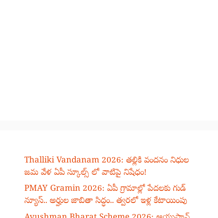
Thalliki Vandanam 2026: తల్లికి వందనం నిధుల
జమ వేళ ఏపీ స్కూల్స్ లో వాటిపై నిషేధం!
PMAY Gramin 2026: ఏపీ గ్రామాల్లో పేదలకు గుడ్
న్యూస్.. అర్హుల జాబితా సిద్ధం.. త్వరలో ఇళ్ల కేటాయింపు
Ayushman Bharat Scheme 2026: ఆయుష్మాన్