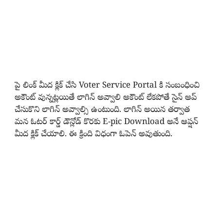
పై లింక్ మీద క్లిక్ చేసి Voter Service Portal కి సంబంధించి
అకౌంట్ వున్నట్లయితే లాగిన్ అవ్వాలి అకౌంట్ లేకపోతే సైన్ అప్
చేసుకొని లాగిన్ అవ్వాల్సి ఉంటుంది. లాగిన్ అయిన తర్వాత
మన ఓటర్ కార్డ్ డౌన్లోడ్ కొరకు E-pic Download అనే ఆప్షన్
మీద క్లిక్ చేయాలి. ఈ క్రింది విధంగా ఓపెన్ అవుతుంది.