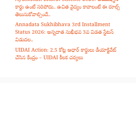
కార్డు ఉంటే సరిపోదు.. ఉచిత వైద్యం కావాలంటే ఈ రూల్స్
తెలుసుకోవాల్సిందే..
Annadata Sukhibhava 3rd Installment
Status 2026: అన్నదాత సుఖీభవ 3వ విడత స్టేటస్
విడుదల..
UIDAI Action: 2.5 కోట్ల ఆధార్ కార్డులు డీయాక్టివేట్
చేసిన కేంద్రం – UIDAI కీలక చర్యలు