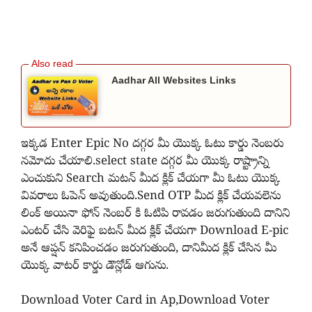
Aadhar All Websites Links
ఇక్కడ Enter Epic No దగ్గర మీ యొక్క ఓటు కార్డు నెంబరు
నమోదు చేయాలి.select state దగ్గర మీ యొక్క రాష్ట్రాన్ని
ఎంచుకుని Search మటన్ మీద క్లిక్ చేయగా మీ ఓటు యొక్క
వివరాలు ఓపెన్ అవుతుంది.Send OTP మీద క్లిక్ చేయవలెను
లింక్ అయినా ఫోన్ నెంబర్ కి ఓటిపి రావడం జరుగుతుంది దానిని
ఎంటర్ చేసి వెరిఫై బటన్ మీద క్లిక్ చేయగా Download E-pic
అనే ఆప్షన్ కనిపించడం జరుగుతుంది, దానిమీద క్లిక్ చేసిన మీ
యొక్క వాటర్ కార్డు డౌన్లోడ్ ఆగును.
Download Voter Card in Ap,Download Voter