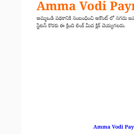
Amma Vodi Paym
అమ్మఒడి పథకానికి సంబంధించి అకౌంట్ లో నగదు
స్టేటస్ కొరకు ఈ క్రింది లింక్ మీద క్లిక్ చెయ్యగలరు.
Amma Vodi Pay