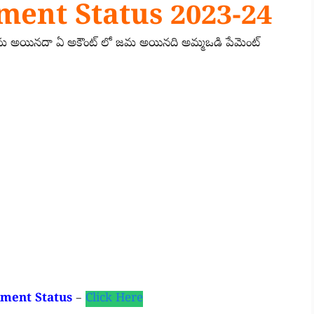
ent Status 2023-24
 జమ అయినదా ఏ అకౌంట్ లో జమ అయినది అమ్మఒడి పేమెంట్
ment Status
–
Click Here