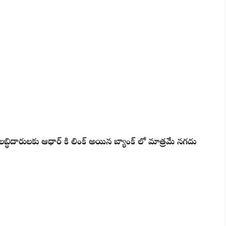
్ధిదారులకు ఆధార్ కి లింక్ అయిన బ్యాంక్ లో మాత్రమే నగదు