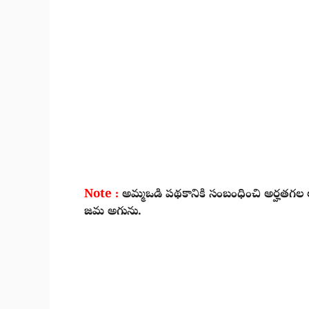
Note :
అమ్మఒడి పథకానికి సంబంధించి అర్హతగల లబ
జమ అగును.