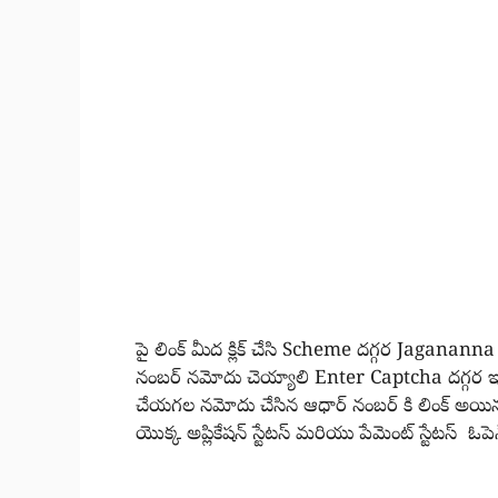
పై లింక్ మీద క్లిక్ చేసి Scheme దగ్గర Jagananna
నంబర్ నమోదు చెయ్యాలి Enter Captcha దగ్గర ఇచ్చి
చేయగల నమోదు చేసిన ఆధార్ నంబర్ కి లింక్ అయిన 
యొక్క అప్లికేషన్ స్టేటస్ మరియు పేమెంట్ స్టేటస్ ఓప