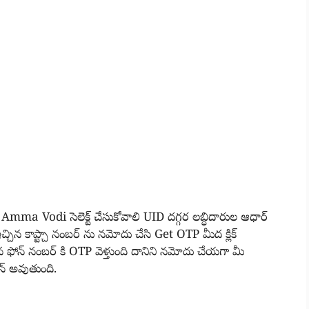
 Amma Vodi సెలెక్ట్ చేసుకోవాలి UID దగ్గర లబ్ధిదారుల ఆధార్
న కాప్ట్చా నంబర్ ను నమోదు చేసి Get OTP మీద క్లిక్
ఫోన్ నంబర్ కి OTP వెళ్తుంది దానిని నమోదు చేయగా మీ
ెన్ అవుతుంది.