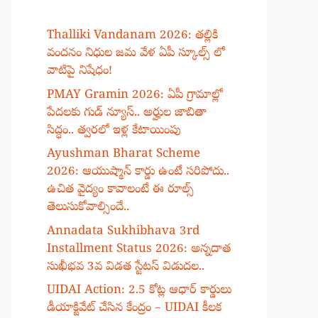
Thalliki Vandanam 2026: తల్లికి
వందనం నిధుల జమ వేళ ఏపీ స్కూల్స్ లో
వాటిపై నిషేధం!
PMAY Gramin 2026: ఏపీ గ్రామాల్లో
పేదలకు గుడ్ న్యూస్.. అర్హుల జాబితా
సిద్ధం.. త్వరలో ఇళ్ల కేటాయింపు
Ayushman Bharat Scheme
2026: ఆయుష్మాన్ కార్డు ఉంటే సరిపోదు..
ఉచిత వైద్యం కావాలంటే ఈ రూల్స్
తెలుసుకోవాల్సిందే..
Annadata Sukhibhava 3rd
Installment Status 2026: అన్నదాత
సుఖీభవ 3వ విడత స్టేటస్ విడుదల..
UIDAI Action: 2.5 కోట్ల ఆధార్ కార్డులు
డీయాక్టివేట్ చేసిన కేంద్రం – UIDAI కీలక