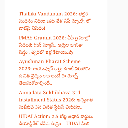
Thalliki Vandanam 2026: తల్లికి
వందనం నిధుల జమ వేళ ఏపీ స్కూల్స్ లో
వాటిపై నిషేధం!
PMAY Gramin 2026: ఏపీ గ్రామాల్లో
పేదలకు గుడ్ న్యూస్.. అర్హుల జాబితా
సిద్ధం.. త్వరలో ఇళ్ల కేటాయింపు
Ayushman Bharat Scheme
2026: ఆయుష్మాన్ కార్డు ఉంటే సరిపోదు..
ఉచిత వైద్యం కావాలంటే ఈ రూల్స్
తెలుసుకోవాల్సిందే..
Annadata Sukhibhava 3rd
Installment Status 2026: అన్నదాత
సుఖీభవ 3వ విడత స్టేటస్ విడుదల..
UIDAI Action: 2.5 కోట్ల ఆధార్ కార్డులు
డీయాక్టివేట్ చేసిన కేంద్రం – UIDAI కీలక