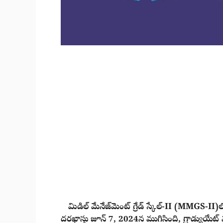
మిడిల్ మేనేజ్‌మెంట్ గ్రేడ్ స్కేల్-II (MMGS-II)లో స
దరఖాస్తు జూన్ 7, 2024న ముగిసింది, గ్రాడ్యుయే