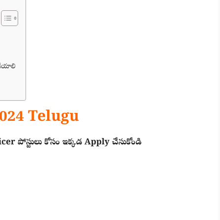
చేయాలి
024 Telugu
er పోస్టులు కోసం ఇక్కడ Apply చేసుకోండి