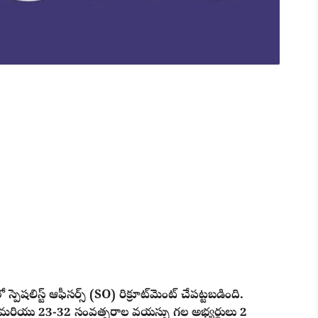
్పెషలిస్ట్ ఆఫీసర్స్ (SO) రిక్రూట్‌మెంట్ చేపట్టబడింది.
ట్ మరియు 23-32 సంవత్సరాల వయస్సు గల అభ్యర్థులు 2