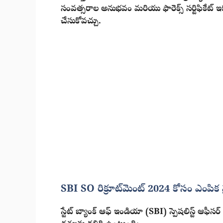
సంవత్సరాల అనుభవం మరియు ఫారెక్స్ సర్టిఫికేట్ ఇక
చేసుకోవచ్చు.
SBI SO రిక్రూట్‌మెంట్ 2024 కోసం ఎంపిక ప్
స్టేట్ బ్యాంక్ ఆఫ్ ఇండియా (SBI) స్పెషలిస్ట్ ఆఫీసర్ 