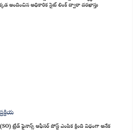
్కడ అందించిన అధికారిక సైట్ లింక్ ద్వారా దరఖాస్తు
రక్రియ
(SO) ట్రేడ్ ఫైనాన్స్ ఆఫీసర్ పోస్ట్ ఎంపిక క్రింది విధంగా అనేక