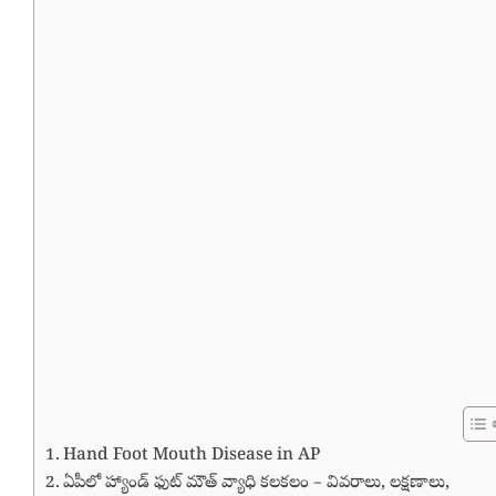
Hand Foot Mouth Disease in AP
ఏపీలో హ్యాండ్ ఫుట్ మౌత్ వ్యాధి కలకలం – వివరాలు, లక్షణాలు,