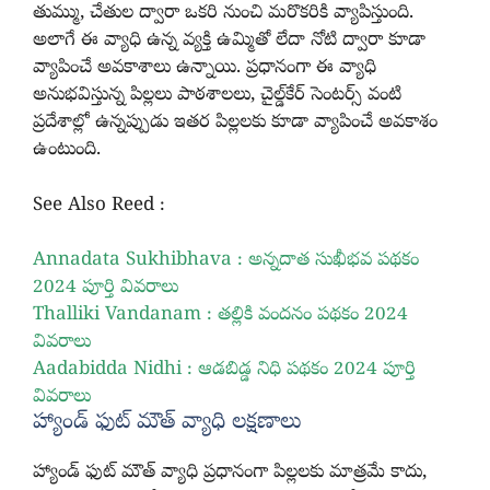
తుమ్ము, చేతుల ద్వారా ఒకరి నుంచి మరొకరికి వ్యాపిస్తుంది.
అలాగే ఈ వ్యాధి ఉన్న వ్యక్తి ఉమ్మితో లేదా నోటి ద్వారా కూడా
వ్యాపించే అవకాశాలు ఉన్నాయి. ప్రధానంగా ఈ వ్యాధి
అనుభవిస్తున్న పిల్లలు పాఠశాలలు, చైల్డ్‌కేర్ సెంటర్స్ వంటి
ప్రదేశాల్లో ఉన్నప్పుడు ఇతర పిల్లలకు కూడా వ్యాపించే అవకాశం
ఉంటుంది.
See Also Reed :
Annadata Sukhibhava : అన్నదాత సుఖీభవ పథకం
2024 పూర్తి వివరాలు
Thalliki Vandanam : తల్లికి వందనం పథకం 2024
వివరాలు
Aadabidda Nidhi : ఆడబిడ్డ నిధి పథకం 2024 పూర్తి
వివరాలు
హ్యాండ్ ఫుట్ మౌత్ వ్యాధి లక్షణాలు
హ్యాండ్ ఫుట్ మౌత్ వ్యాధి ప్రధానంగా పిల్లలకు మాత్రమే కాదు,