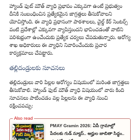
హ్యాండ్ ఫుట్ మౌత్ వ్యాధి ప్రభావం ఎక్కువగా ఉంటే ప్రభుత్వం
దీనికి సంబంధించిన ప్రత్యేకమైన జాగ్రత్తలు తీసుకోవాలని
యోచిస్తోంది. ఈ వ్యాధి ప్రధానంగా పాఠశాలలు, చైల్డ్ కేర్ సెంటర్స్
వంటి ప్రదేశాల్లో ఎక్కువగా వ్యాపిస్తుందని భావించడంతో వాటిని
పరిశుభ్రంగా ఉంచేందుకు ప్రత్యేక చర్యలు చేపడుతున్నారు. ఆరోగ్య
శాఖ అధికారులు ఈ వ్యాధిని నివారించేందుకు ప్రచార
కార్యక్రమాలు చేపట్టారు.
తల్లిదండ్రులకు సూచనలు
తల్లిదండ్రులు వారి పిల్లల ఆరోగ్యం విషయంలో మరింత జాగ్రత్తలు
తీసుకోవాలి. హ్యాండ్ ఫుట్ మౌత్ వ్యాధి విషయంలో వారు కింది
సూచనలు పాటించడం వల్ల పిల్లలను ఈ వ్యాధి నుంచి
రక్షించవచ్చు:
PMAY Gramin 2026: ఏపీ గ్రామాల్లో
పేదలకు గుడ్ న్యూస్.. అర్హుల జాబితా సిద్ధం..