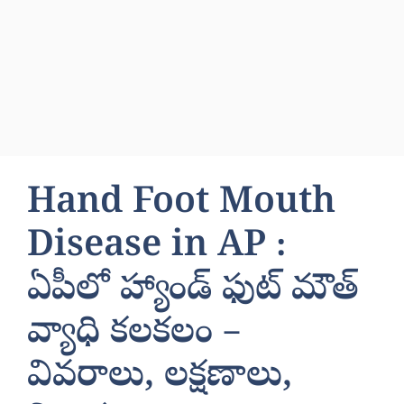
Hand Foot Mouth
Disease in AP :
ఏపీలో హ్యాండ్ ఫుట్ మౌత్
వ్యాధి కలకలం –
వివరాలు, లక్షణాలు,