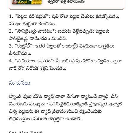
త్వరలో ఇళ్ల కేటాయింపు
1. *పిల్లల పరిశుభ్రత*: ప్రతి రోజు పిల్లల చేతులు కడుక్కోవడం,
ముఖం శుభ్రంగా ఉంచడం.
2. *సానిటైజర్లు వాడటం*: బయట వెళ్లేటప్పుడు పిల్లలకు
సానిటైజర్లు వాడించడం మంచిది.
3. *కంట్రోల్*: ఇతర పిల్లలతో కాంటాక్ట్‌కి వెళ్లకుండా జాగ్రత్తలు
తీసుకోవడం.
4. *సానుకూల ఆహారం*: పిల్లలకు పోషకాహారం ఇవ్వడం ద్వారా
వారి రోగ నిరోధక శక్తిని పెంచడం.
సూచనలు
హ్యాండ్ ఫుట్ మౌత్ వ్యాధి చాలా వేగంగా వ్యాపించే వ్యాధి. దీని
నివారణకు ముఖ్యంగా పరిశుభ్రతకు అత్యంత ప్రాధాన్యత ఇవ్వాలి.
చిన్న పిల్లలను ఈ వ్యాధి ప్రభావం నుంచి రక్షించేందుకు
తల్లిదండ్రులు మరింత జాగ్రత్తగా ఉండాలి.