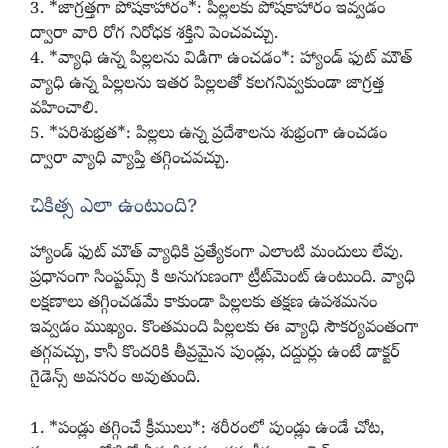
3. *జాగ్రత్తగా పోషకాహారం*: పిల్లలకు పోషకాహారం ఇవ్వడం
ద్వారా వారి రోగ నిరోధక శక్తిని పెంచవచ్చు.
4. *వ్యాధి ఉన్న పిల్లలను విడిగా ఉంచడం*: హ్యాండ్ ఫుట్ మౌత్
వ్యాధి ఉన్న పిల్లలను ఇతర పిల్లలతో కలగనివ్వకుండా జాగ్రత్త
వహించాలి.
5. *పరిశుభ్రత*: పిల్లలు ఉన్న ప్రదేశాలను శుభ్రంగా ఉంచడం
ద్వారా వ్యాధి వ్యాప్తి తగ్గించవచ్చు.
చికిత్స ఎలా ఉంటుంది?
హ్యాండ్ ఫుట్ మౌత్ వ్యాధికి ప్రత్యేకంగా ఎలాంటి మందులు లేవు.
ప్రధానంగా సింప్టమ్స్ కి అనుగుణంగా ట్రీట్‌మెంట్ ఉంటుంది. వ్యాధి
లక్షణాలు తగ్గించడమే కాకుండా పిల్లలకు తక్షణ ఉపశమనం
ఇవ్వడం ముఖ్యం. కొంతమంది పిల్లలకు ఈ వ్యాధి సౌకర్యవంతంగా
తగ్గవచ్చు, కానీ కొందరికి తీవ్రమైన పుండ్లు, దద్దుర్లు ఉంటే డాక్టర్‌
గైడెన్స్‌ అవసరం అవుతుంది.
1. *పండ్లు తగ్గించే క్రీములు*: శరీరంలో పుండ్లు ఉండే చోట,