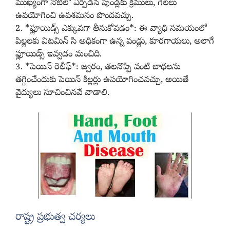
ముఖ్యంగా నోటిలో ఏర్పడిన పుండ్లకు క్రీములు, గెల్‌లు
ఉపయోగించి ఉపశమనం పొందవచ్చు.
2. *ఫ్లూయిడ్స్ ఎక్కువగా తీసుకోవడం*: ఈ వ్యాధి సమయంలో
పిల్లలకు విటమిన్‌ సి అధికంగా ఉన్న పండ్లు, కూరగాయలు, అలాగే
ఫ్లూయిడ్స్ ఇవ్వడం మంచిది.
3. *పెయిన్ రెలీఫ్*: జ్వరం, తలనొప్పి వంటి బాధలను
తగ్గించేందుకు పెయిన్ కిల్లర్లు ఉపయోగించవచ్చు, అయితే
వైద్యులు సూచించినవే వాడాలి.
రాష్ట్ర ప్రభుత్వ చర్యలు