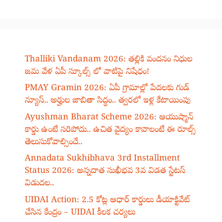
Thalliki Vandanam 2026: తల్లికి వందనం నిధుల
జమ వేళ ఏపీ స్కూల్స్ లో వాటిపై నిషేధం!
PMAY Gramin 2026: ఏపీ గ్రామాల్లో పేదలకు గుడ్
న్యూస్.. అర్హుల జాబితా సిద్ధం.. త్వరలో ఇళ్ల కేటాయింపు
Ayushman Bharat Scheme 2026: ఆయుష్మాన్
కార్డు ఉంటే సరిపోదు.. ఉచిత వైద్యం కావాలంటే ఈ రూల్స్
తెలుసుకోవాల్సిందే..
Annadata Sukhibhava 3rd Installment
Status 2026: అన్నదాత సుఖీభవ 3వ విడత స్టేటస్
విడుదల..
UIDAI Action: 2.5 కోట్ల ఆధార్ కార్డులు డీయాక్టివేట్
చేసిన కేంద్రం – UIDAI కీలక చర్యలు