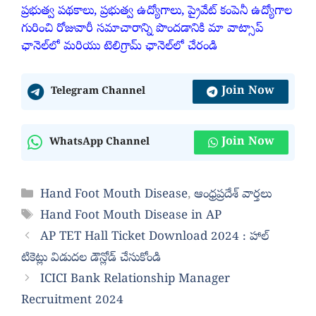
ప్రభుత్వ పథకాలు, ప్రభుత్వ ఉద్యోగాలు, ప్రైవేట్ కంపెనీ ఉద్యోగాల
గురించి రోజువారీ సమాచారాన్ని పొందడానికి మా వాట్సాప్
ఛానెల్‌లో మరియు టెలిగ్రామ్ ఛానెల్‌లో చేరండి
Join Now
Telegram Channel
Join Now
WhatsApp Channel
Categories
Hand Foot Mouth Disease
,
ఆంధ్రప్రదేశ్ వార్తలు
Tags
Hand Foot Mouth Disease in AP
AP TET Hall Ticket Download 2024 : హాల్
టికెట్లు విడుదల డౌన్లోడ్ చేసుకోండి
ICICI Bank Relationship Manager
Recruitment 2024