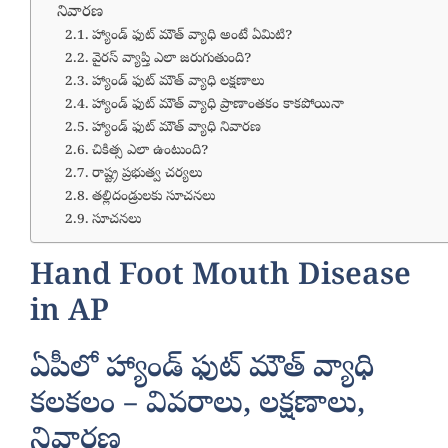
నివారణ
హ్యాండ్ ఫుట్ మౌత్ వ్యాధి అంటే ఏమిటి?
వైరస్ వ్యాప్తి ఎలా జరుగుతుంది?
హ్యాండ్ ఫుట్ మౌత్ వ్యాధి లక్షణాలు
హ్యాండ్ ఫుట్ మౌత్ వ్యాధి ప్రాణాంతకం కాకపోయినా
హ్యాండ్ ఫుట్ మౌత్ వ్యాధి నివారణ
చికిత్స ఎలా ఉంటుంది?
రాష్ట్ర ప్రభుత్వ చర్యలు
తల్లిదండ్రులకు సూచనలు
సూచనలు
Hand Foot Mouth Disease
in AP
ఏపీలో హ్యాండ్ ఫుట్ మౌత్ వ్యాధి
కలకలం – వివరాలు, లక్షణాలు,
నివారణ