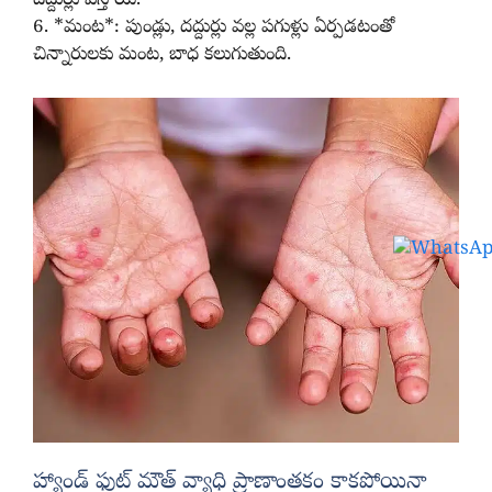
దద్దుర్లు వస్తాయి.
6. *మంట*: పుండ్లు, దద్దుర్లు వల్ల పగుళ్లు ఏర్పడటంతో
చిన్నారులకు మంట, బాధ కలుగుతుంది.
హ్యాండ్ ఫుట్ మౌత్ వ్యాధి ప్రాణాంతకం కాకపోయినా