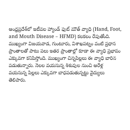
ఆంధ్రప్రదేశ్‌లో ఇటీవల హ్యాండ్ ఫుట్ మౌత్ వ్యాధి (Hand, Foot,
and Mouth Disease – HFMD) కలకలం రేపుతోంది.
ముఖ్యంగా విజయవాడ, గుంటూరు, విశాఖపట్నం వంటి ప్రధాన
ప్రాంతాలతో పాటు పలు ఇతర ప్రాంతాల్లో కూడా ఈ వ్యాధి ప్రభావం
ఎక్కువగా కనిపిస్తోంది. ముఖ్యంగా చిన్నపిల్లలు ఈ వ్యాధి బారిన
పడుతున్నారు. నెలల వయసున్న శిశువుల నుంచి ఆరేళ్ల
వయసున్న పిల్లలు ఎక్కువగా బాధపడుతున్నట్టు వైద్యులు
తెలిపారు.