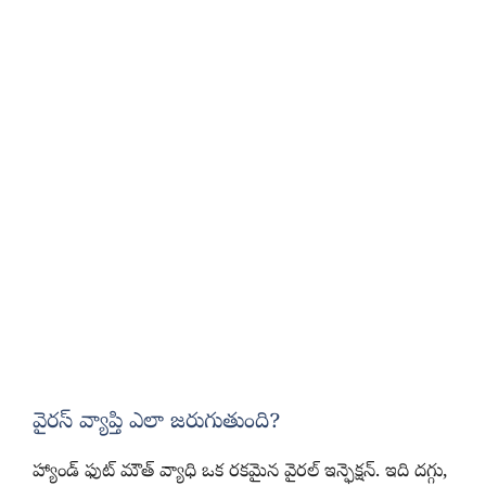
వైరస్ వ్యాప్తి ఎలా జరుగుతుంది?
హ్యాండ్ ఫుట్ మౌత్ వ్యాధి ఒక రకమైన వైరల్ ఇన్ఫెక్షన్. ఇది దగ్గు,