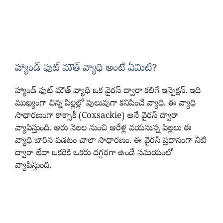
హ్యాండ్ ఫుట్ మౌత్ వ్యాధి అంటే ఏమిటి?
హ్యాండ్ ఫుట్ మౌత్ వ్యాధి ఒక వైరస్‌ ద్వారా కలిగే ఇన్ఫెక్షన్. ఇది
ముఖ్యంగా చిన్న పిల్లల్లో పులువుగా కనిపించే వ్యాధి. ఈ వ్యాధి
సాధారణంగా కాక్సాకీ (Coxsackie) అనే వైరస్ ద్వారా
వ్యాపిస్తుంది. ఆరు నెలల నుంచి ఆరేళ్ల వయసున్న పిల్లలు ఈ
వ్యాధి బారిన పడటం చాలా సాధారణం. ఈ వైరస్ ప్రధానంగా నీటి
ద్వారా లేదా ఒకరికి ఒకరు దగ్గరగా ఉండే సమయంలో
వ్యాపిస్తుంది.