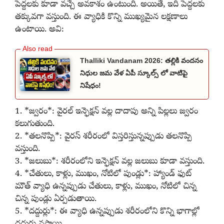
పెద్దలకు కూడా వచ్చే అవకాశం ఉంటుంది. అయితే, ఇది పెద్దలకు
తక్కువగా వస్తుంది. ఈ వ్యాధికి కొన్ని ముఖ్యమైన లక్షణాలు
ఉంటాయి. అవి:
Thalliki Vandanam 2026: తల్లికి వందనం
నిధుల జమ వేళ ఏపీ స్కూల్స్ లో వాటిపై
నిషేధం!
1. *జ్వరం*: వైరల్ ఇన్ఫెక్షన్ వల్ల దాదాపు అన్ని పిల్లలు జ్వరం
కలుగుతుంది.
2. *తలనొప్పి*: వైరస్ శరీరంలో విస్తరిస్తున్నప్పుడు తలనొప్పి
వస్తుంది.
3. *జలుబు*: శరీరంలోని ఇన్ఫెక్షన్ వల్ల జలుబు కూడా వస్తుంది.
4. *చేతులు, కాళ్లు, ముఖం, నోటిలో పుండ్లు*: హ్యాండ్ ఫుట్
మౌత్ వ్యాధి ఉన్నప్పుడు చేతులు, కాళ్లు, ముఖం, నోటిలో చిన్న
చిన్న పుండ్లు ఏర్పడుతాయి.
5. *దద్దుర్లు*: ఈ వ్యాధి ఉన్నప్పుడు శరీరంలోని కొన్ని భాగాల్లో