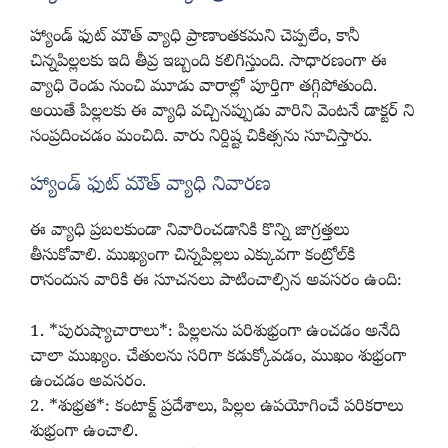
హ్యాండ్ ఫుట్ మౌత్ వ్యాధి ప్రాణాంతకమని చెప్పలేం, కానీ
చిన్నపిల్లలకు ఇది తీవ్ర ఇబ్బంది కలిగిస్తుంది. సాధారణంగా ఈ
వ్యాధి రెండు నుంచి మూడు వారాల్లో పూర్తిగా తగ్గిపోతుంది.
అయితే పిల్లలకు ఈ వ్యాధి వచ్చినప్పుడు వారిని వెంటనే డాక్టర్‌ ని
సంప్రదించడం మంచిది. వారు నిర్దిష్ట చికిత్సను సూచిస్తారు.
హ్యాండ్ ఫుట్ మౌత్ వ్యాధి నివారణ
ఈ వ్యాధి ప్రబలకుండా నివారించడానికి కొన్ని జాగ్రత్తలు
తీసుకోవాలి. ముఖ్యంగా చిన్నపిల్లలు ఎక్కువగా కంట్రోల్‌కి
రానందున వారికి ఈ సూచనలు పాటించాల్సిన అవసరం ఉంది:
1. *పురుష్యాచారాలు*: పిల్లలను పరిశుభ్రంగా ఉంచడం అనేది
చాలా ముఖ్యం. చేతులను సరిగా కడుక్కోవడం, ముఖం శుభ్రంగా
ఉంచడం అవసరం.
2. *శుభ్రత*: కంటాక్ట్‌ ప్రదేశాలు, పిల్లల ఉపయోగించే పరికరాలు
శుభ్రంగా ఉంచాలి.