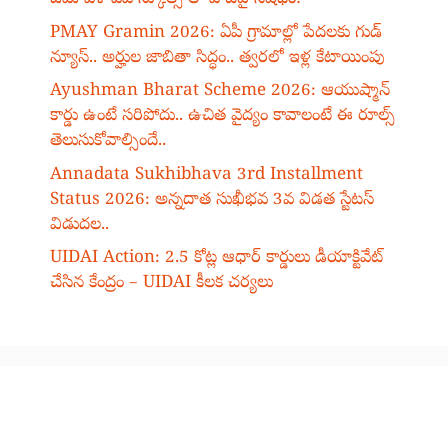
PMAY Gramin 2026: ఏపీ గ్రామాల్లో పేదలకు గుడ్
న్యూస్.. అర్హుల జాబితా సిద్ధం.. త్వరలో ఇళ్ల కేటాయింపు
Ayushman Bharat Scheme 2026: ఆయుష్మాన్
కార్డు ఉంటే సరిపోదు.. ఉచిత వైద్యం కావాలంటే ఈ రూల్స్
తెలుసుకోవాల్సిందే..
Annadata Sukhibhava 3rd Installment
Status 2026: అన్నదాత సుఖీభవ 3వ విడత స్టేటస్
విడుదల..
UIDAI Action: 2.5 కోట్ల ఆధార్ కార్డులు డీయాక్టివేట్
చేసిన కేంద్రం – UIDAI కీలక చర్యలు