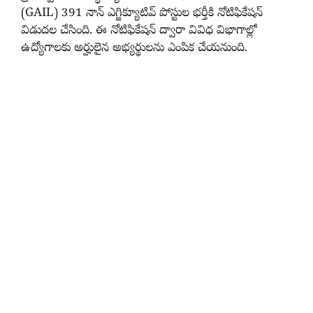
(GAIL) 391 నాన్‌ ఎగ్జిక్యూటివ్‌ పోస్టుల భర్తీకి నోటిఫికేషన్
విడుదల చేసింది. ఈ నోటిఫికేషన్ ద్వారా వివిధ విభాగాల్లో
ఉద్యోగాలకు అర్హులైన అభ్యర్థులను ఎంపిక చేయనుంది.