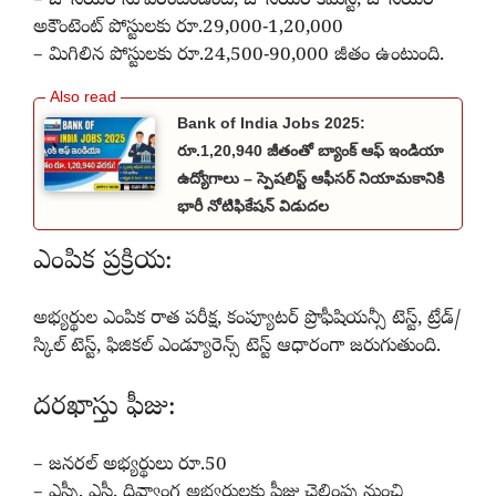
– జూనియర్ సూపరింటెండెంట్, జూనియర్ కెమిస్ట్, జూనియర్
అకౌంటెంట్ పోస్టులకు రూ.29,000-1,20,000
– మిగిలిన పోస్టులకు రూ.24,500-90,000 జీతం ఉంటుంది.
Bank of India Jobs 2025:
రూ.1,20,940 జీతంతో బ్యాంక్ ఆఫ్ ఇండియా
ఉద్యోగాలు – స్పెషలిస్ట్ ఆఫీసర్ నియామకానికి
భారీ నోటిఫికేషన్ విడుదల
ఎంపిక ప్రక్రియ:
అభ్యర్థుల ఎంపిక రాత పరీక్ష, కంప్యూటర్‌ ప్రొఫీషియన్సీ టెస్ట్‌, ట్రేడ్/
స్కిల్ టెస్ట్, ఫిజికల్‌ ఎండ్యూరెన్స్‌ టెస్ట్‌ ఆధారంగా జరుగుతుంది.
దరఖాస్తు ఫీజు:
– జనరల్‌ అభ్యర్థులు రూ.50
– ఎస్సీ, ఎస్టీ, దివ్యాంగ అభ్యర్థులకు ఫీజు చెల్లింపు నుంచి