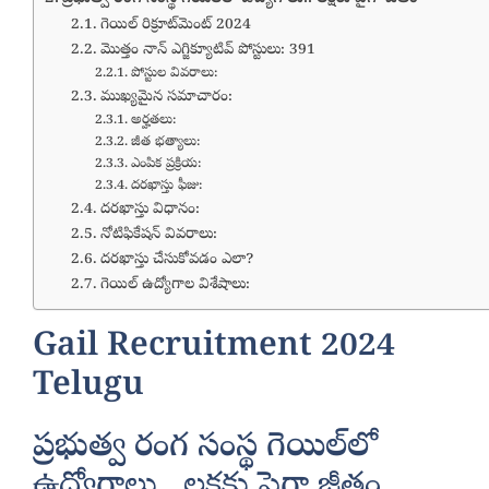
గెయిల్‌ రిక్రూట్‌మెంట్ 2024
మొత్తం నాన్‌ ఎగ్జిక్యూటివ్‌ పోస్టులు: 391
పోస్టుల వివరాలు:
ముఖ్యమైన సమాచారం:
అర్హతలు:
జీత భత్యాలు:
ఎంపిక ప్రక్రియ:
దరఖాస్తు ఫీజు:
దరఖాస్తు విధానం:
నోటిఫికేషన్ వివరాలు:
దరఖాస్తు చేసుకోవడం ఎలా?
గెయిల్‌ ఉద్యోగాల విశేషాలు:
Gail Recruitment 2024
Telugu
ప్రభుత్వ రంగ సంస్థ గెయిల్‌లో
ఉద్యోగాలు.. లక్షకు పైగా జీతం