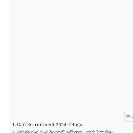
Gail Recruitment 2024 Telugu
ప్రభుత్వ రంగ సంస్థ గెయిల్‌లో ఉద్యోగాలు.. లక్షకు పైగా జీతం