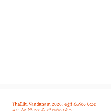
Thalliki Vandanam 2026: తల్లికి వందనం నిధుల
జమ వేళ ఏపీ స్కూల్స్ లో వాటిపై నిషేధం!