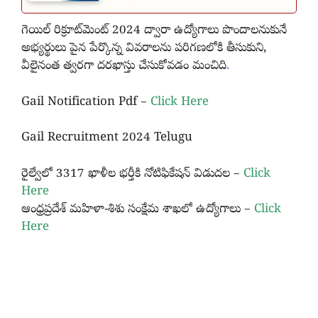
గెయిల్‌ రిక్రూట్‌మెంట్‌ 2024 ద్వారా ఉద్యోగాలు పొందాలనుకునే
అభ్యర్థులు పైన పేర్కొన్న వివరాలను పరిగణలోకి తీసుకుని,
వీలైనంత త్వరగా దరఖాస్తు చేసుకోవడం మంచిది
.
Gail Notification Pdf –
Click Here
Gail Recruitment 2024 Telugu
రైల్వేలో 3317 ఖాళీల భర్తీకి నోటిఫికేషన్‌ విడుదల –
Click
Here
ఆంధ్రప్రదేశ్ మహిళా-శిశు సంక్షేమ శాఖలో ఉద్యోగాలు –
Click
Here