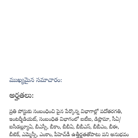
ముఖ్యమైన సమాచారం:
అర్హతలు:
ప్రతి పోస్టుకు సంబంధించి పైన పేర్కొన్న విభాగాల్లో పదోతరగతి,
ఇంటర్మీడియట్‌, సంబంధిత విభాగంలో ఐటీఐ, డిప్లొమా, సీఏ/
ఐసీడబ్ల్యూఏ, బీఎస్సీ, బీకాం, బీబీఏ, బీబీఎస్‌, బీబీఎం, బీఈ,
బీటెక్‌, ఎమ్మెస్సీ, ఎంకాం, పీహెచ్‌డీ ఉత్తీర్ణతతోపాటు పని అనుభవం