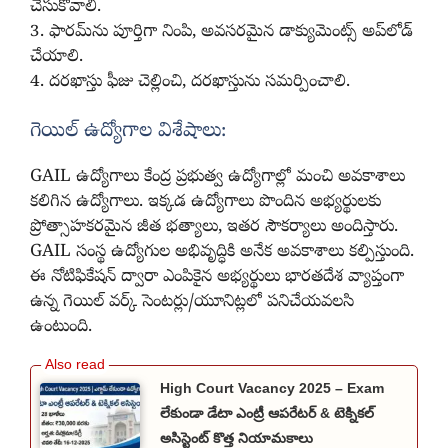
చేసుకోవాలి.
3. ఫారమ్‌ను పూర్తిగా నింపి, అవసరమైన డాక్యుమెంట్స్‌ అప్‌లోడ్‌
చేయాలి.
4. దరఖాస్తు ఫీజు చెల్లించి, దరఖాస్తును సమర్పించాలి.
గెయిల్‌ ఉద్యోగాల విశేషాలు:
GAIL ఉద్యోగాలు కేంద్ర ప్రభుత్వ ఉద్యోగాల్లో మంచి అవకాశాలు
కలిగిన ఉద్యోగాలు. ఇక్కడ ఉద్యోగాలు పొందిన అభ్యర్థులకు
ప్రోత్సాహకరమైన జీత భత్యాలు, ఇతర సౌకర్యాలు అందిస్తారు.
GAIL సంస్థ ఉద్యోగుల అభివృద్ధికి అనేక అవకాశాలు కల్పిస్తుంది.
ఈ నోటిఫికేషన్‌ ద్వారా ఎంపికైన అభ్యర్థులు భారతదేశ వ్యాప్తంగా
ఉన్న గెయిల్‌ వర్క్ సెంటర్లు/యూనిట్లలో పనిచేయవలసి
ఉంటుంది.
High Court Vacancy 2025 – Exam
లేకుండా డేటా ఎంట్రీ ఆపరేటర్ & టెక్నికల్
అసిస్టెంట్ కొత్త నియామకాలు