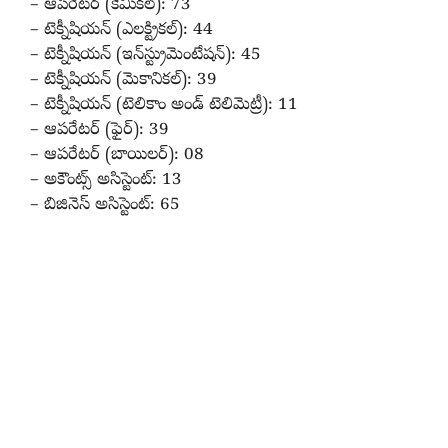
– ఆపరేటర్ (కెమికల్): 73
– టెక్నీషియన్ (ఎలక్ట్రికల్): 44
– టెక్నీషియన్ (ఇన్‌స్ట్రుమెంటేషన్): 45
– టెక్నీషియన్ (మెకానికల్): 39
– టెక్నీషియన్ (టెలికాం అండ్‌ టెలిమెట్రీ): 11
– ఆపరేటర్ (ఫైర్): 39
– ఆపరేటర్ (బాయిలర్): 08
– అకౌంట్స్ అసిస్టెంట్: 13
– బిజినెస్ అసిస్టెంట్: 65