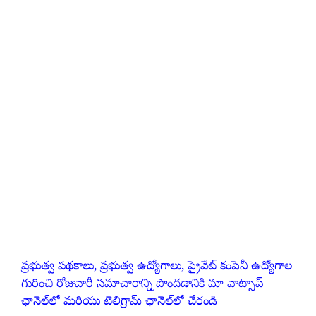
ప్రభుత్వ పథకాలు, ప్రభుత్వ ఉద్యోగాలు, ప్రైవేట్ కంపెనీ ఉద్యోగాల
గురించి రోజువారీ సమాచారాన్ని పొందడానికి మా వాట్సాప్
ఛానెల్‌లో మరియు టెలిగ్రామ్ ఛానెల్‌లో చేరండి