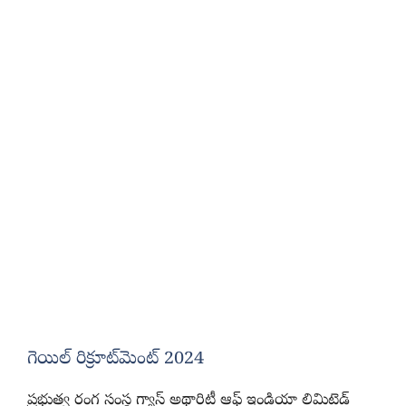
గెయిల్‌ రిక్రూట్‌మెంట్ 2024
ప్రభుత్వ రంగ సంస్థ గ్యాస్ అథారిటీ ఆఫ్ ఇండియా లిమిటెడ్