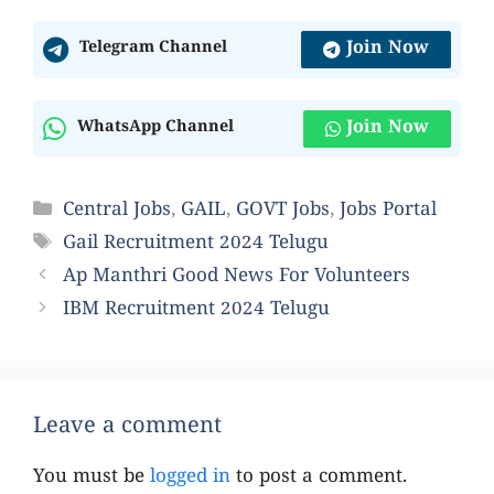
Join Now
Telegram Channel
Join Now
WhatsApp Channel
Categories
Central Jobs
,
GAIL
,
GOVT Jobs
,
Jobs Portal
Tags
Gail Recruitment 2024 Telugu
Ap Manthri Good News For Volunteers
IBM Recruitment 2024 Telugu
Leave a comment
You must be
logged in
to post a comment.