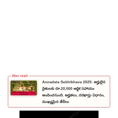
Annadata Sukhibhava 2025: అర్హులైన
రైతులకు రూ.20,000 ఆర్థిక సహాయం
అందించనుంది. అర్హతలు, దరఖాస్తు విధానం,
ముఖ్యమైన తేదీలు