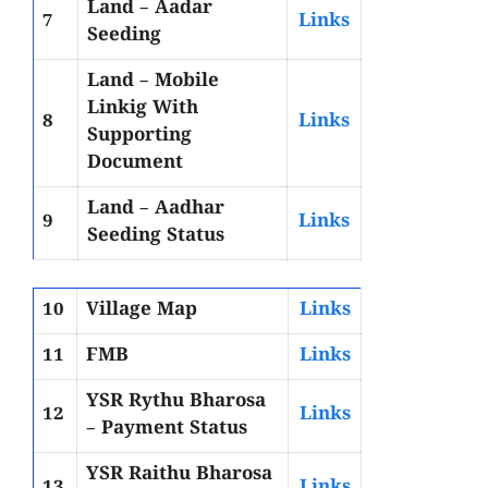
Land – Aadar
7
Links
Seeding
Land – Mobile
Linkig With
8
Links
Supporting
Document
Land – Aadhar
9
Links
Seeding Status
10
Village Map
Links
11
FMB
Links
YSR Rythu Bharosa
12
Links
– Payment Status
YSR Raithu Bharosa