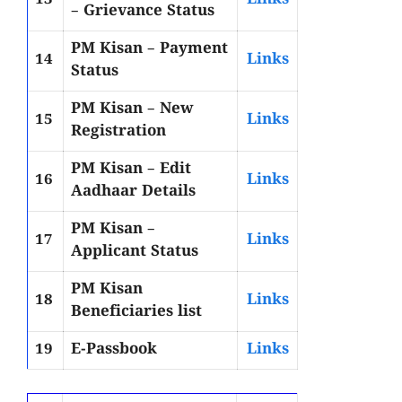
13
Links
– Grievance Status
PM Kisan – Payment
14
Links
Status
PM Kisan – New
15
Links
Registration
PM Kisan – Edit
16
Links
Aadhaar Details
PM Kisan –
17
Links
Applicant Status
PM Kisan
18
Links
Beneficiaries list
19
E-Passbook
Links