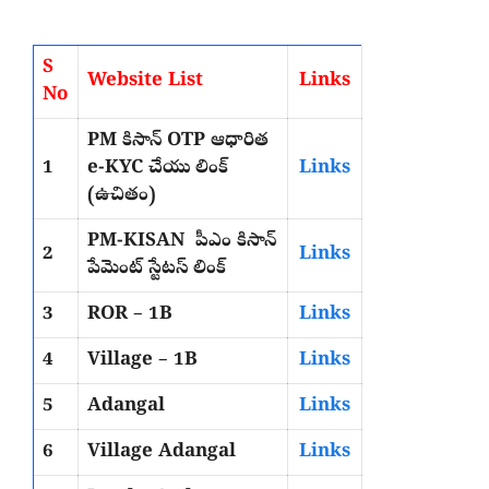
S
Website List
Links
No
PM కిసాన్ OTP ఆధారిత
1
e-KYC చేయు లింక్
Links
(ఉచితం)
PM-KISAN పీఎం కిసాన్
2
Links
పేమెంట్ స్టేటస్ లింక్
3
ROR – 1B
Links
4
Village – 1B
Links
5
Adangal
Links
6
Village Adangal
Links