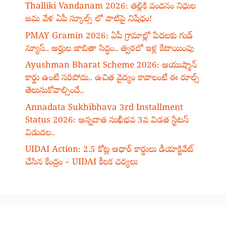
Thalliki Vandanam 2026: తల్లికి వందనం నిధుల
జమ వేళ ఏపీ స్కూల్స్ లో వాటిపై నిషేధం!
PMAY Gramin 2026: ఏపీ గ్రామాల్లో పేదలకు గుడ్
న్యూస్.. అర్హుల జాబితా సిద్ధం.. త్వరలో ఇళ్ల కేటాయింపు
Ayushman Bharat Scheme 2026: ఆయుష్మాన్
కార్డు ఉంటే సరిపోదు.. ఉచిత వైద్యం కావాలంటే ఈ రూల్స్
తెలుసుకోవాల్సిందే..
Annadata Sukhibhava 3rd Installment
Status 2026: అన్నదాత సుఖీభవ 3వ విడత స్టేటస్
విడుదల..
UIDAI Action: 2.5 కోట్ల ఆధార్ కార్డులు డీయాక్టివేట్
చేసిన కేంద్రం – UIDAI కీలక చర్యలు