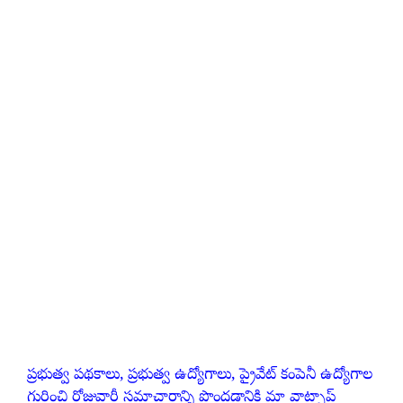
ప్రభుత్వ పథకాలు, ప్రభుత్వ ఉద్యోగాలు, ప్రైవేట్ కంపెనీ ఉద్యోగాల
గురించి రోజువారీ సమాచారాన్ని పొందడానికి మా వాట్సాప్