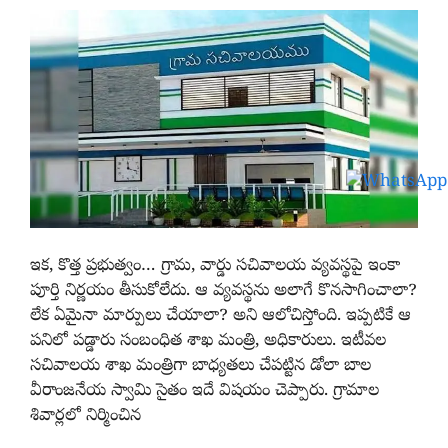
ఇక, కొత్త ప్రభుత్వం… గ్రామ, వార్డు సచివాలయ వ్యవస్థపై ఇంకా
పూర్తి నిర్ణయం తీసుకోలేదు. ఆ వ్యవస్థను అలాగే కొనసాగించాలా?
లేక ఏమైనా మార్పులు చేయాలా? అని ఆలోచిస్తోంది. ఇప్పటికే ఆ
పనిలో పడ్డారు సంబంధిత శాఖ మంత్రి, అధికారులు. ఇటీవల
సచివాలయ శాఖ మంత్రిగా బాధ్యతలు చేపట్టిన డోలా బాల
వీరాంజనేయ స్వామి సైతం ఇదే విషయం చెప్పారు. గ్రామాల
శివార్లలో నిర్మించిన