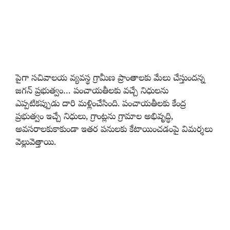
పైగా సచివాలయ వ్యవస్థ గ్రామీణ ప్రాంతాలకు మేలు చేస్తుందన్న
జగన్ ప్రభుత్వం… పంచాయతీలకు వచ్చే నిధులను
ఎప్పటికప్పుడు దారి మళ్లించేసింది. పంచాయతీలకు కేంద్ర
ప్రభుత్వం ఇచ్చే నిధులు, గ్రాంట్లను గ్రామాల అభివృద్ధి,
అవసరాలకుకాకుండా ఇతర పనులకు కేటాయించడంపై విమర్శలు
వెల్లువెత్తాయి.