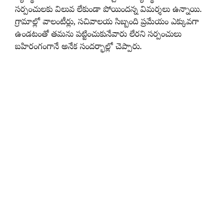
సర్పంచులకు విలువ లేకుండా పోయిందన్న విమర్శలు ఉన్నాయి.
గ్రామాల్లో వాలంటీర్లు, సచివాలయ సిబ్బంది ప్రమేయం ఎక్కువగా
ఉండటంతో తమను పట్టించుకునేవారు లేరని సర్పంచులు
బహిరంగంగానే అనేక సందర్భాల్లో చెప్పారు.