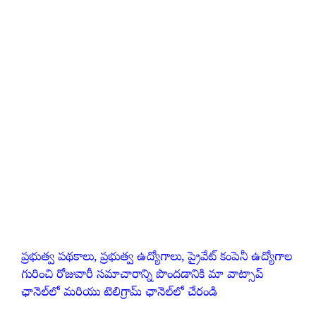
ప్రభుత్వ పథకాలు, ప్రభుత్వ ఉద్యోగాలు, ప్రైవేట్ కంపెనీ ఉద్యోగాల
గురించి రోజువారీ సమాచారాన్ని పొందడానికి మా వాట్సాప్
ఛానెల్‌లో మరియు టెలిగ్రామ్ ఛానెల్‌లో చేరండి