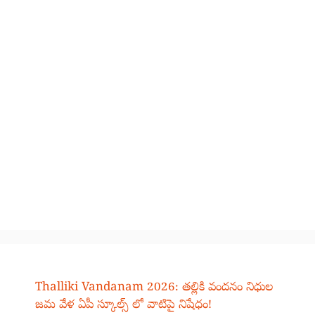
Thalliki Vandanam 2026: తల్లికి వందనం నిధుల
జమ వేళ ఏపీ స్కూల్స్ లో వాటిపై నిషేధం!