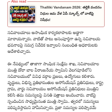
Thalliki Vandanam 2026: తల్లికి వందనం
నిధుల జమ వేళ ఏపీ స్కూల్స్ లో వాటిపై
నిషేధం!
సచివాలయాలు అసాంఘిక కార్యకలాపాలకు అడ్డాగా
మారాయన్నారు. వాటితో పాటు అసంపూర్తిగా ఉన్న సచివాలయ
భవనాలపై సమగ్ర నివేదిక ఇవ్వాలని సంబంధిత అధకారులకు
ఆదేశాలిచ్చారు.
ఈ నేపథ్యంలో తాజాగా సాంఘిక సంక్షేమ శాఖ, సచివాలయాల
మంత్రి డోలా బాల వీరాంజనేయ స్వామిని వెలగపూడిలోని
సచివాలయంలో వివిధ వర్గాల ప్రజలు, ఉద్యోగులు కలిశారు.
వృద్ధులు, విభిన్న ప్రతిభావంతుల అసోసియేషన్ ప్రతినిధులు, రాష్ట్ర
గ్రామ, వార్డు సచివాలయం అసోసియేషన్ ప్రతినిధులు మంత్రిని
కలిసి తమ సమస్యలపై వినతి పత్రాలు అందించారు. వాటిపై
స్పందించిన సాధ్యమైనంత మంత్రి స్వామి.. త్వరలో సమస్యలు
పరిష్కరిస్తామని హామీనిచ్చారు. ప్రజా సమస్యల పరిష్కారమే