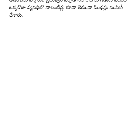
అడుగులు వేస్తోంది. ప్రభుత్వం ఏర్పడి నెల రోజులు గడవక ముందే
ఒక్కరోజు వ్యవధిలో వాలంటీర్లు కూడా లేకుండా పింఛన్లు పంపిణీ
చేశారు.