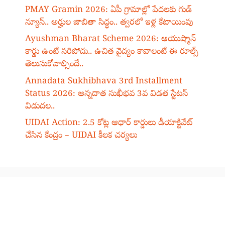
PMAY Gramin 2026: ఏపీ గ్రామాల్లో పేదలకు గుడ్
న్యూస్.. అర్హుల జాబితా సిద్ధం.. త్వరలో ఇళ్ల కేటాయింపు
Ayushman Bharat Scheme 2026: ఆయుష్మాన్
కార్డు ఉంటే సరిపోదు.. ఉచిత వైద్యం కావాలంటే ఈ రూల్స్
తెలుసుకోవాల్సిందే..
Annadata Sukhibhava 3rd Installment
Status 2026: అన్నదాత సుఖీభవ 3వ విడత స్టేటస్
విడుదల..
UIDAI Action: 2.5 కోట్ల ఆధార్ కార్డులు డీయాక్టివేట్
చేసిన కేంద్రం – UIDAI కీలక చర్యలు