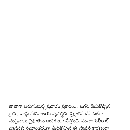
తాజాగా జరుగుతున్న ప్రచారం ప్రకారం… జగన్‌ తీసుకొచ్చిన
గ్రామ, వార్డు సచివాలయ వ్యవస్థను ప్రక్షాళన చేసే దిశగా
చంద్రబాబు ప్రభుత్వం అడుగులు వేస్తోంది. పంచాయతీరాజ్‌
వ్యవస్థకు సమాంతరంగా తీసుకొచ్చిన ఈ వ్యవస్థ కారణంగా