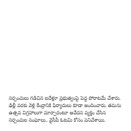
సర్పంచులు గడిచిన ఐదేళ్లూ ప్రభుత్వంపై పెద్ద పోరాటమే చేశారు.
ఢిల్లీ వరకు వెళ్లి కేంద్రానికి ఫిర్యాదులు కూడా అందించారు. తమను
ఉత్సవ విగ్రహాలుగా మార్చారంటూ ఆవేదన వ్యక్తం చేసిన
సర్పంచుల సంఘాలు.. వైసీపీ ఓటమి కోసం పనిచేశాయి.