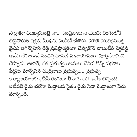
సాక్షాత్తూ ముఖ్యమంత్రి నారా చంద్రబాబు నాయుడు రంగంలోకి
లబ్ధిదారుల ఇళ్లకు పింఛన్లు పంపిణీ చేశారు. మాజీ ముఖ్యమంత్రి
వైఎస్‌ జగన్మోహన్‌ రెడ్డి ప్రతిష్టాత్మకంగా చెప్పుకొనే వాలంటీర్ వ్యవస్థ
అనేది లేకుండానే పింఛన్ల పంపిణీ సునాయాసంగా పూర్తిచేశామని
చెప్పారు. అలాగే, గత ప్రభుత్వం అమలు చేసిన కొన్ని పథకాల
పేర్లను మార్చేసిన చంద్రబాబు ప్రభుత్వం… ప్రభుత్వ
కార్యాలయాలకు వైసీపీ రంగులు తీసేయాలని ఆదేశాలిచ్చింది.
ఇటీవలే రైతు భరోసా కేంద్రాలకు సైతం రైతు సేవా కేంద్రాలుగా పేరు
మార్చింది.