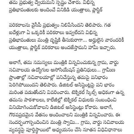
తమ ప్రభుత్వ ద్వేయమని స్పష్టం చేశారు. విభిన్న
ప్రతిభావంతులకు అందించే వినికిడి యంత్రాలు, ప్లాస్టిక్
పరికరాలను వైసీపీ ప్రభుత్వం నిలిపేసిందని తెలిపారు. గత
ఐదేళ్లుగా ఏ ఒక్కరికీ పరికరాలు ఇవ్వలేదని విభిన్న
ప్రతిభావంతులు మంత్రి దృష్టికి తీసుకురాగా… అర్హులైన వారందరికీ
యంత్రాలు, ప్లాస్టిక్ పరికరాలు అందజేస్తామని హామీ ఇచ్చారు.
అలాగే, తమ సమస్యలు మంత్రికి విన్నవించుకున్న గ్రామ, వార్డు
సచివాలయ ఉద్యోగుల అసోసియేషన్ ప్రతినిధులు… గ్రామీణ
ప్రాంతాల్లో సచివాలయాల్లో పనిచేస్తున్న తమపై పనిభారం
పెరిగిపోయిందని తెలిపారు. డిజిటల్ అసిస్టెంట్లపై పని భారం
మరింత పడుతోందని వివరించారు. టెక్నికల్ స్కిల్స్ అధికంగా ఉన్న
తమను పాఠశాలలు, కాలేజీల్లో టెక్నికల్ విధులకు సంబంధించి
వినియోగించుకోవాలని డిజిటల్ అసిస్టెంట్లు కోరారు. అలాగే,
గౌరవప్రదమైన వేతనం అందించాలని మంత్రికి విన్నవించారు. ఈ
సందర్భంగాస్పందించిన మంత్రి స్వామి… గ్రామ, వార్డు సచివాలయ
వ్యవస్థపై పూర్తిస్థాయిలో అధ్యయనం చేసి నూతన విధివిధానాలు