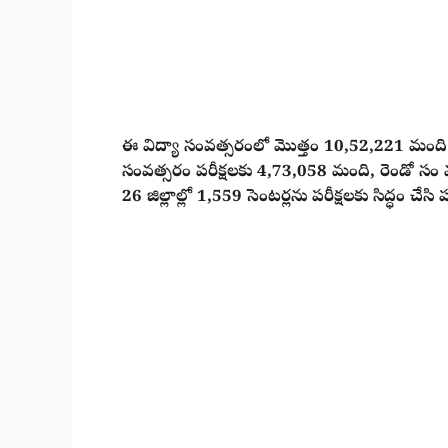
ఈ విద్యా సంవత్సరంలో మొత్తం 10,52,221 మంది వి
సంవత్సరం పరీక్షలకు 4,73,058 మంది, రెండో సం 
26 జిల్లాల్లో 1,559 సెంటర్లను పరీక్షలకు సిద్ధం చేసి