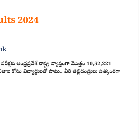
ults 2024
ink
రీక్ష‌కు ఆంధ్ర‌ప్ర‌దేశ్ రాష్ట్ర వ్యాప్తంగా మొత్తం 10,52,221
ాల కోసం విద్యార్థుల‌తో పాటు.. వీరి తల్లిదండ్రులు ఉత్కంఠగా