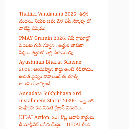
Thalliki Vandanam 2026: తల్లికి
వందనం నిధుల జమ వేళ ఏపీ స్కూల్స్ లో
వాటిపై నిషేధం!
PMAY Gramin 2026: ఏపీ గ్రామాల్లో
పేదలకు గుడ్ న్యూస్.. అర్హుల జాబితా
సిద్ధం.. త్వరలో ఇళ్ల కేటాయింపు
Ayushman Bharat Scheme
2026: ఆయుష్మాన్ కార్డు ఉంటే సరిపోదు..
ఉచిత వైద్యం కావాలంటే ఈ రూల్స్
తెలుసుకోవాల్సిందే..
Annadata Sukhibhava 3rd
Installment Status 2026: అన్నదాత
సుఖీభవ 3వ విడత స్టేటస్ విడుదల..
UIDAI Action: 2.5 కోట్ల ఆధార్ కార్డులు
డీయాక్టివేట్ చేసిన కేంద్రం – UIDAI కీలక