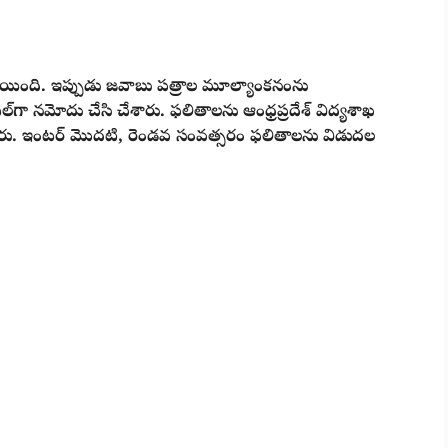
్తయింది. ఇప్పుడు జవాబు పత్రాల మూల్యాంకనంను
గా నమోదు చేసి చేశారు. ఫలితాలను ఆంధ్రప్రదేశ్ విద్యశాఖ
ారు. ఇంటర్ మొదటి, రెండవ సంవత్సరం ఫలితాలను విడుదల