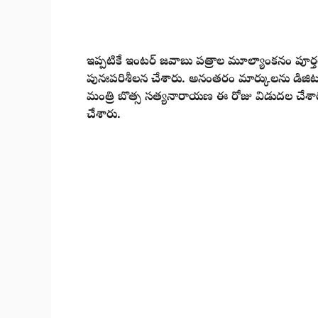
ఇప్పటికే ఇంట‌ర్‌ జవాబు పత్రాల మూల్యాంకనం పూర
పునఃపరిశీలన చేశారు. అనంతరం మార్కులను డిజిటల్‌
మంత్రి బొత్స సత్యనారాయణ ఈ రోజు విడుదల చేశ
చేశారు.