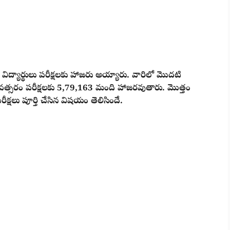
ద్యార్థులు పరీక్షలకు హాజరు అయ్యారు. వారిలో మొదటి
వత్సరం పరీక్షలకు 5,79,163 మంది హాజరవుతారు. మొత్తం
 పరీక్షలు పూర్తి చేసిన విషయం తెలిసిందే.