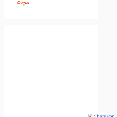
చర్యలు