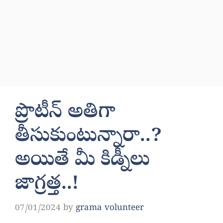
ప్రొటీన్‌ అతిగా
తీసుకుంటున్నారా..?
అయితే మీ కిడ్నీలు
జాగ్రత్త..!
07/01/2024
by
grama volunteer