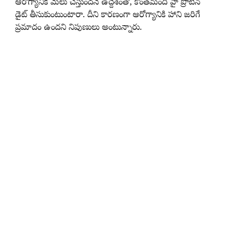
ఆరోగ్యానికి మేలు చేస్తుందనే ఉద్దేశంతో, కొంతమంది హై ప్రొటీన్‌
డైట్‌ తీసుకుంటుంటారా. దీని కారణంగా ఆరోగ్యానికి హాని జరిగే
ప్రమాదం ఉందని నిపుణులు అంటున్నారు.