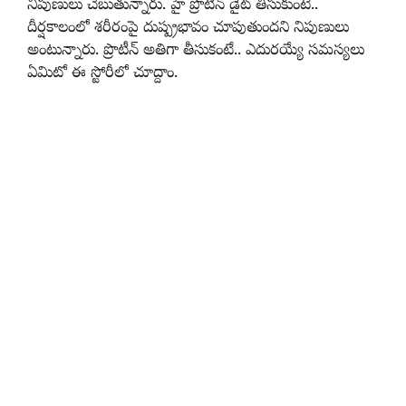
నిపుణులు చెబుతున్నారు. హై ప్రొటీన్‌ డైట్‌ తీసుకుంటే..
దీర్షకాలంలో శరీరంపై దుష్ప్రభావం చూపుతుందని నిపుణులు
అంటున్నారు. ప్రొటీన్‌ అతిగా తీసుకంటే.. ఎదురయ్యే సమస్యలు
ఏమిటో ఈ స్టోరీలో చూద్దాం.​