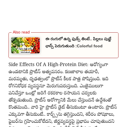
ఈ రంగులో ఉన్న ఫుడ్స్‌ తింటే.. పిల్లలు పుట్టే
ఛాన్స్‌ పెరుగుతుంది :Colorful food
​Side Effects Of A High-Protein Diet: ఆరోగ్యంగా
ఉండటానికి ప్రొటీన్‌ అత్యవసరం. కణజాలాల తయారీ,
మరమ్మతు, దృఢత్వంలో ప్రొటీన్‌ కీలక పాత్ర పోషిస్తుంది. ఇది
రోగనిరోధక వ్యవస్థనూ మెరుగుపరుస్తుంది. ఎంజైములుగా
పనిచేస్తూ ఒంట్లో జరిగే రకరకాల రసాయన చర్యలకు
తోడ్పడుతుంది. ప్రొటీన్‌ ఆరోగ్యానికి మేలు చేస్తుందనే ఉద్దేశంతో
కొంతమంది.. వారి హై ప్రొటీన్‌ డైట్‌ తీసుకుంటూ ఉంటారు. ప్రొటీన్‌
ఎక్కువగా తీసుకుంటే.. కార్బ్స్‌ను తగ్గిస్తుందని, శరీరం పోషకాలు,
ఫైబర్‌ను గ్రహించుకోలేదని, జీర్ణవ్యవస్థపై ప్రభావం చూపుతుందని