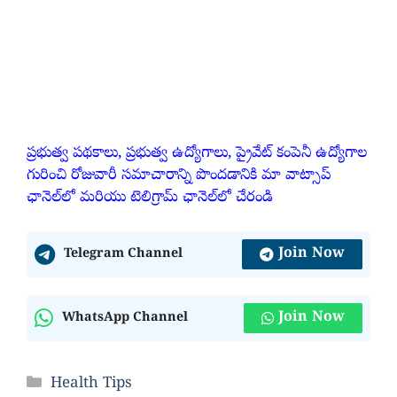
ప్రభుత్వ పథకాలు, ప్రభుత్వ ఉద్యోగాలు, ప్రైవేట్ కంపెనీ ఉద్యోగాల
గురించి రోజువారీ సమాచారాన్ని పొందడానికి మా వాట్సాప్
ఛానెల్‌లో మరియు టెలిగ్రామ్ ఛానెల్‌లో చేరండి
Join Now
Telegram Channel
Join Now
WhatsApp Channel
Categories
Health Tips