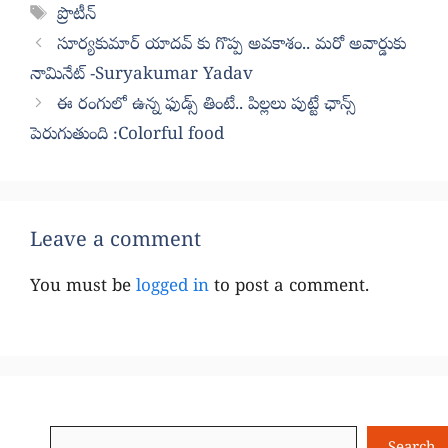
Tags
ప్రొటీన్‌
సూర్యకుమార్ యాదవ్ కు గొప్ప అవకాశం.. మరో అవార్డుకు
నామినేట్ -Suryakumar Yadav
ఈ రంగులో ఉన్న ఫుడ్స్‌ తింటే.. పిల్లలు పుట్టే ఛాన్స్‌
పెరుగుతుంది :Colorful food
Leave a comment
You must be
logged in
to post a comment.
Search