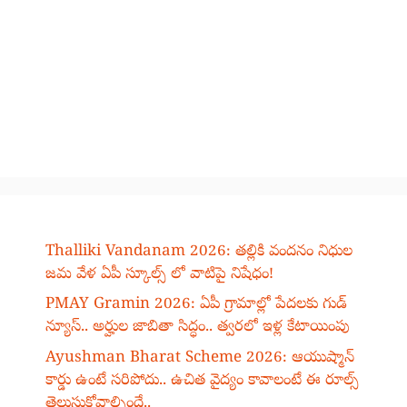
Thalliki Vandanam 2026: తల్లికి వందనం నిధుల
జమ వేళ ఏపీ స్కూల్స్ లో వాటిపై నిషేధం!
PMAY Gramin 2026: ఏపీ గ్రామాల్లో పేదలకు గుడ్
న్యూస్.. అర్హుల జాబితా సిద్ధం.. త్వరలో ఇళ్ల కేటాయింపు
Ayushman Bharat Scheme 2026: ఆయుష్మాన్
కార్డు ఉంటే సరిపోదు.. ఉచిత వైద్యం కావాలంటే ఈ రూల్స్
తెలుసుకోవాల్సిందే..