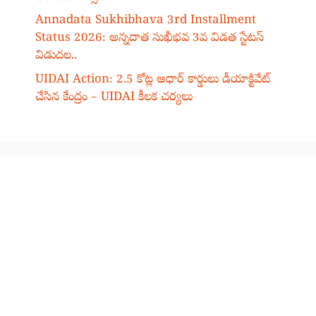
Annadata Sukhibhava 3rd Installment
Status 2026: అన్నదాత సుఖీభవ 3వ విడత స్టేటస్
విడుదల..
UIDAI Action: 2.5 కోట్ల ఆధార్ కార్డులు డీయాక్టివేట్
చేసిన కేంద్రం – UIDAI కీలక చర్యలు