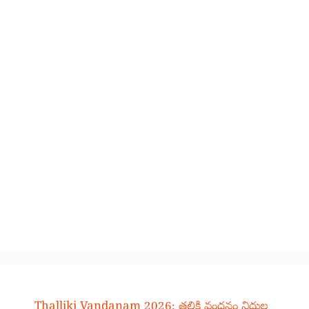
Thalliki Vandanam 2026: తల్లికి వందనం నిధుల