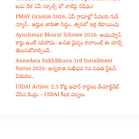
జమ వేళ ఏపీ స్కూల్స్ లో వాటిపై నిషేధం!
PMAY Gramin 2026: ఏపీ గ్రామాల్లో పేదలకు గుడ్
న్యూస్.. అర్హుల జాబితా సిద్ధం.. త్వరలో ఇళ్ల కేటాయింపు
Ayushman Bharat Scheme 2026: ఆయుష్మాన్
కార్డు ఉంటే సరిపోదు.. ఉచిత వైద్యం కావాలంటే ఈ రూల్స్
తెలుసుకోవాల్సిందే..
Annadata Sukhibhava 3rd Installment
Status 2026: అన్నదాత సుఖీభవ 3వ విడత స్టేటస్
విడుదల..
UIDAI Action: 2.5 కోట్ల ఆధార్ కార్డులు డీయాక్టివేట్
చేసిన కేంద్రం – UIDAI కీలక చర్యలు