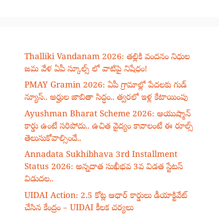
Thalliki Vandanam 2026: తల్లికి వందనం నిధుల
జమ వేళ ఏపీ స్కూల్స్ లో వాటిపై నిషేధం!
PMAY Gramin 2026: ఏపీ గ్రామాల్లో పేదలకు గుడ్
న్యూస్.. అర్హుల జాబితా సిద్ధం.. త్వరలో ఇళ్ల కేటాయింపు
Ayushman Bharat Scheme 2026: ఆయుష్మాన్
కార్డు ఉంటే సరిపోదు.. ఉచిత వైద్యం కావాలంటే ఈ రూల్స్
తెలుసుకోవాల్సిందే..
Annadata Sukhibhava 3rd Installment
Status 2026: అన్నదాత సుఖీభవ 3వ విడత స్టేటస్
విడుదల..
UIDAI Action: 2.5 కోట్ల ఆధార్ కార్డులు డీయాక్టివేట్
చేసిన కేంద్రం – UIDAI కీలక చర్యలు