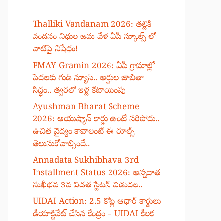
Thalliki Vandanam 2026: తల్లికి
వందనం నిధుల జమ వేళ ఏపీ స్కూల్స్ లో
వాటిపై నిషేధం!
PMAY Gramin 2026: ఏపీ గ్రామాల్లో
పేదలకు గుడ్ న్యూస్.. అర్హుల జాబితా
సిద్ధం.. త్వరలో ఇళ్ల కేటాయింపు
Ayushman Bharat Scheme
2026: ఆయుష్మాన్ కార్డు ఉంటే సరిపోదు..
ఉచిత వైద్యం కావాలంటే ఈ రూల్స్
తెలుసుకోవాల్సిందే..
Annadata Sukhibhava 3rd
Installment Status 2026: అన్నదాత
సుఖీభవ 3వ విడత స్టేటస్ విడుదల..
UIDAI Action: 2.5 కోట్ల ఆధార్ కార్డులు
డీయాక్టివేట్ చేసిన కేంద్రం – UIDAI కీలక