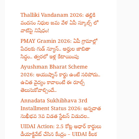
Thalliki Vandanam 2026: తల్లికి
వందనం నిధుల జమ వేళ ఏపీ స్కూల్స్ లో
వాటిపై నిషేధం!
PMAY Gramin 2026: ఏపీ గ్రామాల్లో
పేదలకు గుడ్ న్యూస్.. అర్హుల జాబితా
సిద్ధం.. త్వరలో ఇళ్ల కేటాయింపు
Ayushman Bharat Scheme
2026: ఆయుష్మాన్ కార్డు ఉంటే సరిపోదు..
ఉచిత వైద్యం కావాలంటే ఈ రూల్స్
తెలుసుకోవాల్సిందే..
Annadata Sukhibhava 3rd
Installment Status 2026: అన్నదాత
సుఖీభవ 3వ విడత స్టేటస్ విడుదల..
UIDAI Action: 2.5 కోట్ల ఆధార్ కార్డులు
డీయాక్టివేట్ చేసిన కేంద్రం – UIDAI కీలక