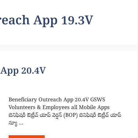
reach App 19.3V
 App 20.4V
Beneficiary Outreach App 20.4V GSWS
Volunteers & Employees all Mobile Apps
బెనిఫిషరీ ఔట్రీచ్ యాప్ వెర్షన్ (BOP) బెనిఫిషరీ ఔట్రీచ్ యాప్
న్యూ …