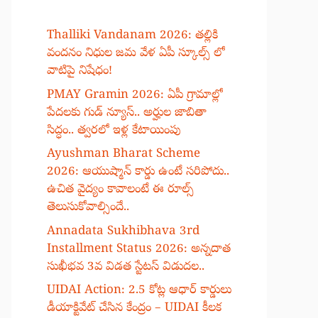
Thalliki Vandanam 2026: తల్లికి
వందనం నిధుల జమ వేళ ఏపీ స్కూల్స్ లో
వాటిపై నిషేధం!
PMAY Gramin 2026: ఏపీ గ్రామాల్లో
పేదలకు గుడ్ న్యూస్.. అర్హుల జాబితా
సిద్ధం.. త్వరలో ఇళ్ల కేటాయింపు
Ayushman Bharat Scheme
2026: ఆయుష్మాన్ కార్డు ఉంటే సరిపోదు..
ఉచిత వైద్యం కావాలంటే ఈ రూల్స్
తెలుసుకోవాల్సిందే..
Annadata Sukhibhava 3rd
Installment Status 2026: అన్నదాత
సుఖీభవ 3వ విడత స్టేటస్ విడుదల..
UIDAI Action: 2.5 కోట్ల ఆధార్ కార్డులు
డీయాక్టివేట్ చేసిన కేంద్రం – UIDAI కీలక