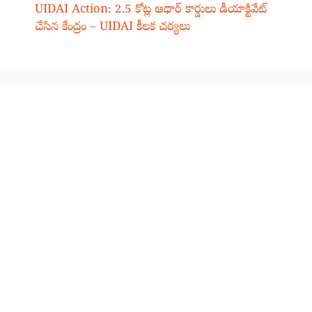
UIDAI Action: 2.5 కోట్ల ఆధార్ కార్డులు డీయాక్టివేట్
చేసిన కేంద్రం – UIDAI కీలక చర్యలు