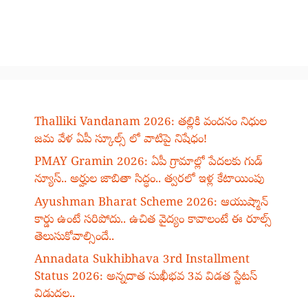
Thalliki Vandanam 2026: తల్లికి వందనం నిధుల
జమ వేళ ఏపీ స్కూల్స్ లో వాటిపై నిషేధం!
PMAY Gramin 2026: ఏపీ గ్రామాల్లో పేదలకు గుడ్
న్యూస్.. అర్హుల జాబితా సిద్ధం.. త్వరలో ఇళ్ల కేటాయింపు
Ayushman Bharat Scheme 2026: ఆయుష్మాన్
కార్డు ఉంటే సరిపోదు.. ఉచిత వైద్యం కావాలంటే ఈ రూల్స్
తెలుసుకోవాల్సిందే..
Annadata Sukhibhava 3rd Installment
Status 2026: అన్నదాత సుఖీభవ 3వ విడత స్టేటస్
విడుదల..