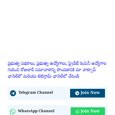
ప్రభుత్వ పథకాలు, ప్రభుత్వ ఉద్యోగాలు, ప్రైవేట్ కంపెనీ ఉద్యోగాల
గురించి రోజువారీ సమాచారాన్ని పొందడానికి మా వాట్సాప్
ఛానెల్‌లో మరియు టెలిగ్రామ్ ఛానెల్‌లో చేరండి
Join Now
Telegram Channel
Join Now
WhatsApp Channel