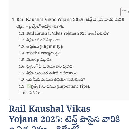
Rail Kaushal Vikas Yojana 2025: టెన్త్ పాసైన వారికి ఉచిత
శిక్షణ – రైల్వేలో ఉద్యోగావకాశం
Rail Kaushal Vikas Yojana 2025 అంటే ఏమిటి?
శిక్షణ లభించే విభాగాలు:
అర్హతలు (Eligibility):
కావలసిన డాక్యుమెంట్లు:
దరఖాస్తు విధానం:
ట్రైనింగ్ ఫీ మరియు కాల వ్యవధి:
శిక్షణ అనంతర ఉపాధి అవకాశాలు:
ఇది మీకు ఎందుకు ఉపయోగపడుతుంది?
ప్రత్యేక సూచనలు (Important Tips):
చివరగా…
Rail Kaushal Vikas
Yojana 2025: టెన్త్ పాసైన వారికి