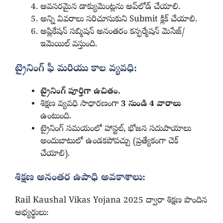
అవసరమైన డాక్యుమెంట్లను అప్‌లోడ్ చేయాలి.
అన్ని వివరాలు సరిచూసుకుని Submit క్లిక్ చేయాలి.
అప్లికేషన్ సబ్మిషన్ అనంతరం కన్ఫర్మేషన్ మెసేజ్/
ఇమెయిల్ వస్తుంది.
ట్రైనింగ్ ఫీ మరియు కాల వ్యవధి:
ట్రైనింగ్ పూర్తిగా ఉచితం.
శిక్షణ వ్యవధి సాధారణంగా
3 నుండి 4 వారాలు
ఉంటుంది.
ట్రైనింగ్ సమయంలో హాస్టల్, భోజన సదుపాయాలు
అందుబాటులో ఉండకపోవచ్చు (ప్రత్యేకంగా చెక్
చేయాలి).
శిక్షణ అనంతర ఉపాధి అవకాశాలు:
Rail Kaushal Vikas Yojana 2025 ద్వారా శిక్షణ పొందిన
అభ్యర్థులు: