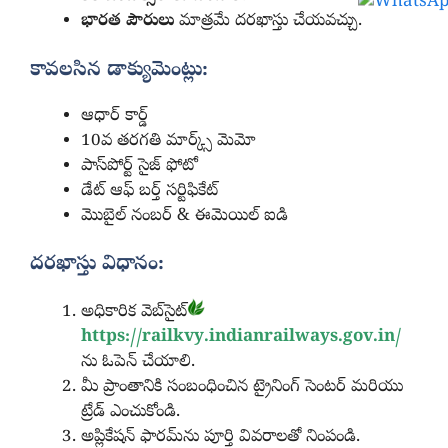
భారత పౌరులు
మాత్రమే దరఖాస్తు చేయవచ్చు.
కావలసిన డాక్యుమెంట్లు:
ఆధార్ కార్డ్
10వ తరగతి మార్క్స్ మెమో
పాస్‌పోర్ట్ సైజ్ ఫోటో
డేట్ ఆఫ్ బర్త్ సర్టిఫికేట్
మొబైల్ నంబర్ & ఈమెయిల్ ఐడి
దరఖాస్తు విధానం:
అధికారిక వెబ్‌సైట్
https://railkvy.indianrailways.gov.in/
ను ఓపెన్ చేయాలి.
మీ ప్రాంతానికి సంబంధించిన ట్రైనింగ్ సెంటర్ మరియు
ట్రేడ్ ఎంచుకోండి.
అప్లికేషన్ ఫారమ్‌ను పూర్తి వివరాలతో నింపండి.