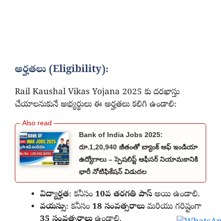
అర్హతలు (Eligibility):
Rail Kaushal Vikas Yojana 2025 కు దరఖాస్తు
చేయాలనుకునే అభ్యర్థులు ఈ అర్హతలు కలిగి ఉండాలి:
Bank of India Jobs 2025:
రూ.1,20,940 జీతంతో బ్యాంక్ ఆఫ్ ఇండియా
ఉద్యోగాలు – స్పెషలిస్ట్ ఆఫీసర్ నియామకానికి
భారీ నోటిఫికేషన్ విడుదల
విద్యార్హత
: కనీసం
10వ తరగతి పాస్
అయి ఉండాలి.
వయస్సు
: కనీసం
18 సంవత్సరాలు
మరియు గరిష్టంగా
35 సంవత్సరాలు
ఉండాలి.