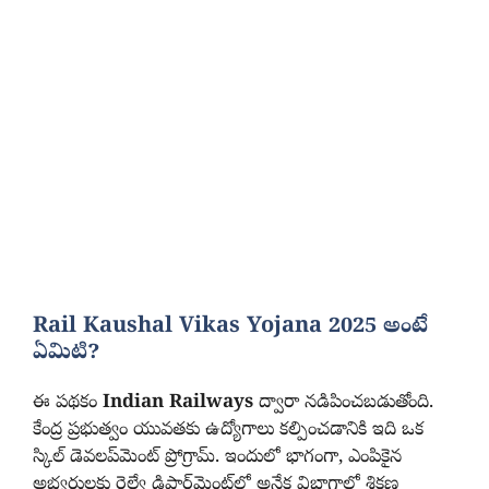
Rail Kaushal Vikas Yojana 2025 అంటే
ఏమిటి?
ఈ పథకం
Indian Railways
ద్వారా నడిపించబడుతోంది.
కేంద్ర ప్రభుత్వం యువతకు ఉద్యోగాలు కల్పించడానికి ఇది ఒక
స్కిల్ డెవలప్‌మెంట్ ప్రోగ్రామ్. ఇందులో భాగంగా, ఎంపికైన
అభ్యర్థులకు రైల్వే డిపార్ట్‌మెంట్‌లో అనేక విభాగాల్లో శిక్షణ