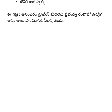
బేసిక్ ఐటీ స్కిల్స్
ఈ శిక్షణ అనంతరం
ప్రైవేట్ మరియు ప్రభుత్వ రంగాల్లో
ఉద్యోగ
అవకాశాలు పొందడానికి వీలవుతుంది.