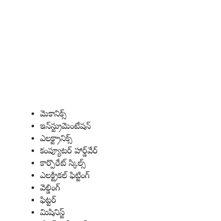
మెకానిక్స్
ఇన్‌స్ట్రుమెంటేషన్
ఎలక్ట్రానిక్స్
కంప్యూటర్ హార్డ్‌వేర్
కార్పొరేట్ స్కిల్స్
ఎలక్ట్రికల్ ఫిట్టింగ్
వెల్డింగ్
ఫిట్టర్
మిషినిస్ట్