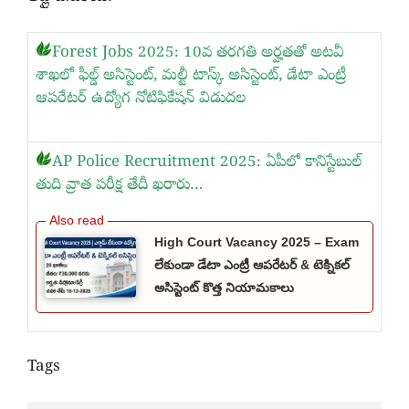
Forest Jobs 2025: 10వ తరగతి అర్హతతో అటవీ
శాఖలో ఫీల్డ్ అసిస్టెంట్, మల్టీ టాస్క్ అసిస్టెంట్, డేటా ఎంట్రీ
ఆపరేటర్ ఉద్యోగ నోటిఫికేషన్ విడుదల
AP Police Recruitment 2025: ఏపీలో కానిస్టేబుల్
తుది వ్రాత పరీక్ష తేదీ ఖరారు…
High Court Vacancy 2025 – Exam
లేకుండా డేటా ఎంట్రీ ఆపరేటర్ & టెక్నికల్
అసిస్టెంట్ కొత్త నియామకాలు
Tags