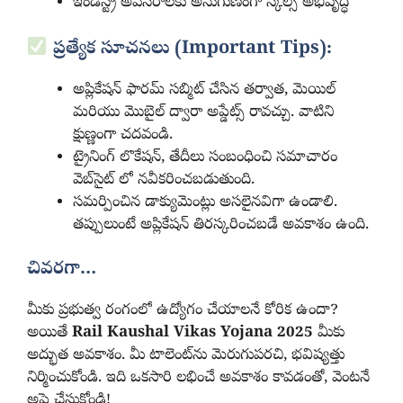
ఇండస్ట్రీ అవసరాలకు అనుగుణంగా స్కిల్స్ అభివృద్ధి
ప్రత్యేక సూచనలు (Important Tips):
అప్లికేషన్ ఫారమ్ సబ్మిట్ చేసిన తర్వాత, మెయిల్
మరియు మొబైల్ ద్వారా అప్డేట్స్ రావచ్చు. వాటిని
క్షుణ్ణంగా చదవండి.
ట్రైనింగ్ లొకేషన్, తేదీలు సంబంధించి సమాచారం
వెబ్‌సైట్ లో నవీకరించబడుతుంది.
సమర్పించిన డాక్యుమెంట్లు అసలైనవిగా ఉండాలి.
తప్పులుంటే అప్లికేషన్ తిరస్కరించబడే అవకాశం ఉంది.
చివరగా…
మీకు ప్రభుత్వ రంగంలో ఉద్యోగం చేయాలనే కోరిక ఉందా?
అయితే
Rail Kaushal Vikas Yojana 2025
మీకు
అద్భుత అవకాశం. మీ టాలెంట్‌ను మెరుగుపరచి, భవిష్యత్తు
నిర్మించుకోండి. ఇది ఒకసారి లభించే అవకాశం కావడంతో, వెంటనే
అప్లై చేసుకోండి!