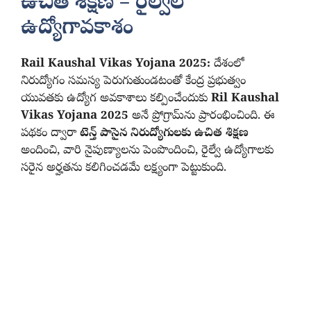
ఉచిత శిక్షణ – రైల్వేలో
ఉద్యోగావకాశం
Rail Kaushal Vikas Yojana 2025:
దేశంలో
నిరుద్యోగం సమస్య పెరుగుతుండటంతో కేంద్ర ప్రభుత్వం
యువతకు ఉద్యోగ అవకాశాలు కల్పించేందుకు
Ril Kaushal
Vikas Yojana 2025
అనే ప్రోగ్రామ్‌ను ప్రారంభించింది. ఈ
పథకం ద్వారా
టెన్త్ పాసైన నిరుద్యోగులకు ఉచిత శిక్షణ
అందించి, వారి నైపుణ్యాలను పెంపొందించి, రైల్వే ఉద్యోగాలకు
సరైన అర్హతను కలిగించడమే లక్ష్యంగా పెట్టుకుంది.