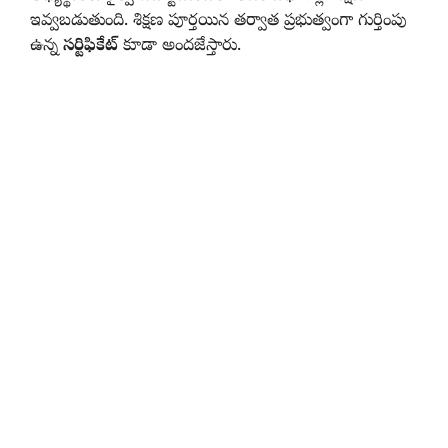
ఇవ్వబడుతుంది. శిక్షణ పూర్తయిన తర్వాత ప్రభుత్వంగా గుర్తింపు
ఉన్న
సర్టిఫికేట్
కూడా అందజేస్తారు.