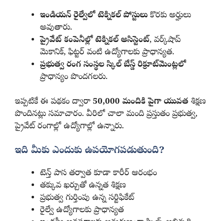
ఇండియన్ రైల్వేలో టెక్నికల్ పోస్టులు
కొరకు అర్హులు
అవుతారు.
ప్రైవేట్ కంపెనీల్లో టెక్నికల్ అసిస్టెంట్
, వర్క్‌షాప్
మెకానిక్, ఫిట్టర్ వంటి ఉద్యోగాలకు ప్రాధాన్యత.
ప్రభుత్వ రంగ సంస్థల స్కిల్ బేస్డ్ రిక్రూట్‌మెంట్లలో
ప్రాధాన్యం పొందగలరు.
ఇప్పటికే ఈ పథకం ద్వారా
50,000 మందికి పైగా యువత
శిక్షణ
పొందినట్లు సమాచారం. వీరిలో చాలా మంది ప్రస్తుతం ప్రభుత్వ,
ప్రైవేట్ రంగాల్లో ఉద్యోగాల్లో ఉన్నారు.
ఇది మీకు ఎందుకు ఉపయోగపడుతుంది?
టెన్త్ పాస తర్వాత కూడా కారీర్ ఆరంభం
తక్కువ ఖర్చుతో ఉన్నత శిక్షణ
ప్రభుత్వ గుర్తింపు ఉన్న సర్టిఫికేట్
రైల్వే ఉద్యోగాలకు ప్రాధాన్యత