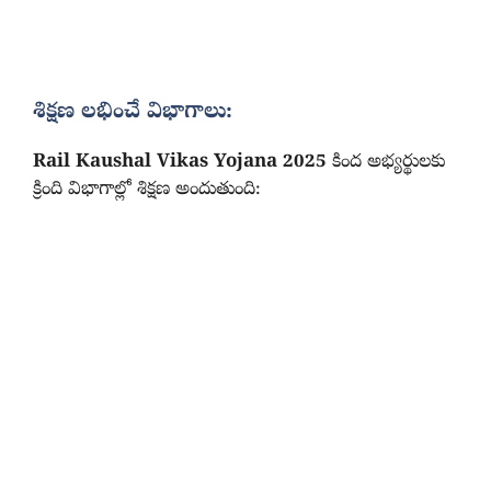
శిక్షణ లభించే విభాగాలు:
Rail Kaushal Vikas Yojana 2025
కింద అభ్యర్థులకు
క్రింది విభాగాల్లో శిక్షణ అందుతుంది: