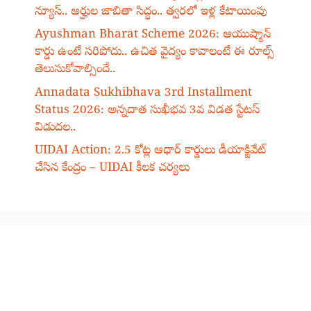
న్యూస్.. అర్హుల జాబితా సిద్ధం.. త్వరలో ఇళ్ల కేటాయింపు
Ayushman Bharat Scheme 2026: ఆయుష్మాన్
కార్డు ఉంటే సరిపోదు.. ఉచిత వైద్యం కావాలంటే ఈ రూల్స్
తెలుసుకోవాల్సిందే..
Annadata Sukhibhava 3rd Installment
Status 2026: అన్నదాత సుఖీభవ 3వ విడత స్టేటస్
విడుదల..
UIDAI Action: 2.5 కోట్ల ఆధార్ కార్డులు డీయాక్టివేట్
చేసిన కేంద్రం – UIDAI కీలక చర్యలు