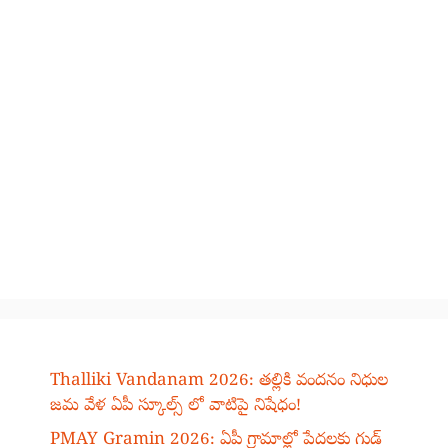
Thalliki Vandanam 2026: తల్లికి వందనం నిధుల
జమ వేళ ఏపీ స్కూల్స్ లో వాటిపై నిషేధం!
PMAY Gramin 2026: ఏపీ గ్రామాల్లో పేదలకు గుడ్