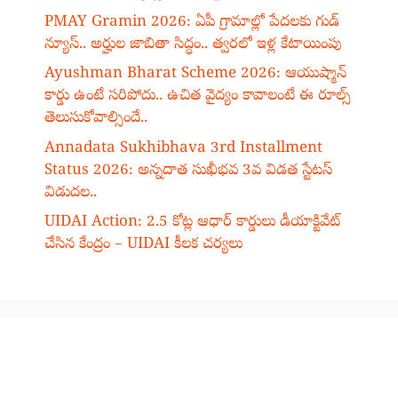
PMAY Gramin 2026: ఏపీ గ్రామాల్లో పేదలకు గుడ్
న్యూస్.. అర్హుల జాబితా సిద్ధం.. త్వరలో ఇళ్ల కేటాయింపు
Ayushman Bharat Scheme 2026: ఆయుష్మాన్
కార్డు ఉంటే సరిపోదు.. ఉచిత వైద్యం కావాలంటే ఈ రూల్స్
తెలుసుకోవాల్సిందే..
Annadata Sukhibhava 3rd Installment
Status 2026: అన్నదాత సుఖీభవ 3వ విడత స్టేటస్
విడుదల..
UIDAI Action: 2.5 కోట్ల ఆధార్ కార్డులు డీయాక్టివేట్
చేసిన కేంద్రం – UIDAI కీలక చర్యలు