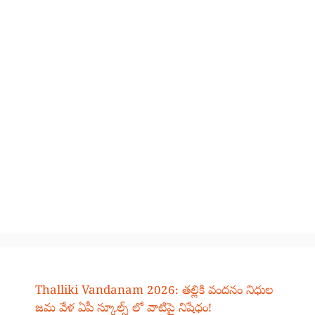
Thalliki Vandanam 2026: తల్లికి వందనం నిధుల
జమ వేళ ఏపీ స్కూల్స్ లో వాటిపై నిషేధం!