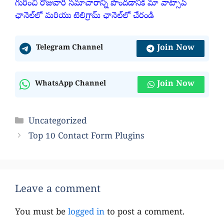
గురించి రోజువారీ సమాచారాన్ని పొందడానికి మా వాట్సాప్
ఛానెల్‌లో మరియు టెలిగ్రామ్ ఛానెల్‌లో చేరండి
Join Now
Telegram Channel
Join Now
WhatsApp Channel
Categories
Uncategorized
Top 10 Contact Form Plugins
Leave a comment
You must be
logged in
to post a comment.