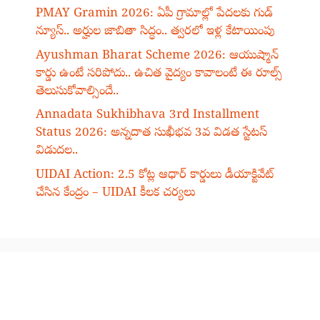
PMAY Gramin 2026: ఏపీ గ్రామాల్లో పేదలకు గుడ్
న్యూస్.. అర్హుల జాబితా సిద్ధం.. త్వరలో ఇళ్ల కేటాయింపు
Ayushman Bharat Scheme 2026: ఆయుష్మాన్
కార్డు ఉంటే సరిపోదు.. ఉచిత వైద్యం కావాలంటే ఈ రూల్స్
తెలుసుకోవాల్సిందే..
Annadata Sukhibhava 3rd Installment
Status 2026: అన్నదాత సుఖీభవ 3వ విడత స్టేటస్
విడుదల..
UIDAI Action: 2.5 కోట్ల ఆధార్ కార్డులు డీయాక్టివేట్
చేసిన కేంద్రం – UIDAI కీలక చర్యలు