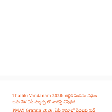
Thalliki Vandanam 2026: తల్లికి వందనం నిధుల
జమ వేళ ఏపీ స్కూల్స్ లో వాటిపై నిషేధం!
PMAY Gramin 2026: ఏపీ గ్రామాల్లో పేదలకు గుడ్