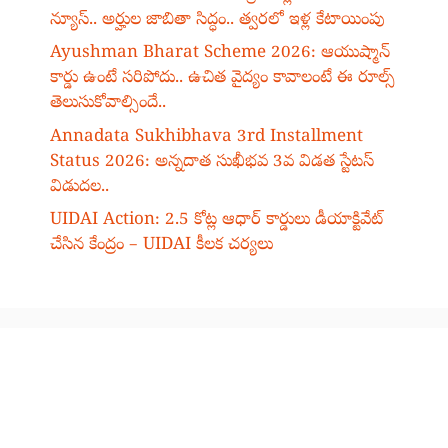
న్యూస్.. అర్హుల జాబితా సిద్ధం.. త్వరలో ఇళ్ల కేటాయింపు
Ayushman Bharat Scheme 2026: ఆయుష్మాన్
కార్డు ఉంటే సరిపోదు.. ఉచిత వైద్యం కావాలంటే ఈ రూల్స్
తెలుసుకోవాల్సిందే..
Annadata Sukhibhava 3rd Installment
Status 2026: అన్నదాత సుఖీభవ 3వ విడత స్టేటస్
విడుదల..
UIDAI Action: 2.5 కోట్ల ఆధార్ కార్డులు డీయాక్టివేట్
చేసిన కేంద్రం – UIDAI కీలక చర్యలు