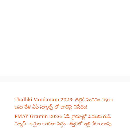
Thalliki Vandanam 2026: తల్లికి వందనం నిధుల
జమ వేళ ఏపీ స్కూల్స్ లో వాటిపై నిషేధం!
PMAY Gramin 2026: ఏపీ గ్రామాల్లో పేదలకు గుడ్
న్యూస్.. అర్హుల జాబితా సిద్ధం.. త్వరలో ఇళ్ల కేటాయింపు