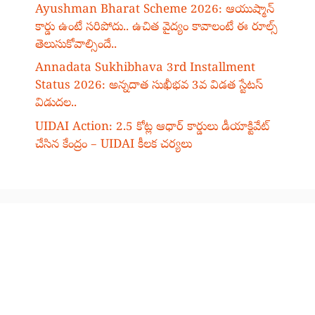
Ayushman Bharat Scheme 2026: ఆయుష్మాన్
కార్డు ఉంటే సరిపోదు.. ఉచిత వైద్యం కావాలంటే ఈ రూల్స్
తెలుసుకోవాల్సిందే..
Annadata Sukhibhava 3rd Installment
Status 2026: అన్నదాత సుఖీభవ 3వ విడత స్టేటస్
విడుదల..
UIDAI Action: 2.5 కోట్ల ఆధార్ కార్డులు డీయాక్టివేట్
చేసిన కేంద్రం – UIDAI కీలక చర్యలు