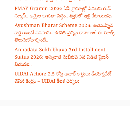
PMAY Gramin 2026: ఏపీ గ్రామాల్లో పేదలకు గుడ్
న్యూస్.. అర్హుల జాబితా సిద్ధం.. త్వరలో ఇళ్ల కేటాయింపు
Ayushman Bharat Scheme 2026: ఆయుష్మాన్
కార్డు ఉంటే సరిపోదు.. ఉచిత వైద్యం కావాలంటే ఈ రూల్స్
తెలుసుకోవాల్సిందే..
Annadata Sukhibhava 3rd Installment
Status 2026: అన్నదాత సుఖీభవ 3వ విడత స్టేటస్
విడుదల..
UIDAI Action: 2.5 కోట్ల ఆధార్ కార్డులు డీయాక్టివేట్
చేసిన కేంద్రం – UIDAI కీలక చర్యలు