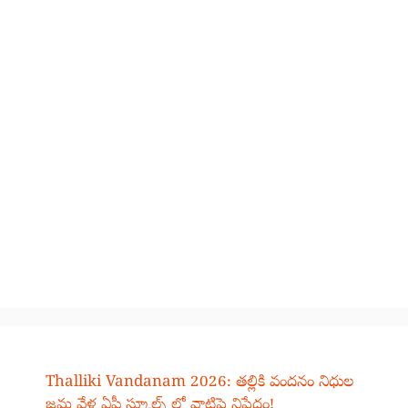
Thalliki Vandanam 2026: తల్లికి వందనం నిధుల
జమ వేళ ఏపీ స్కూల్స్ లో వాటిపై నిషేధం!