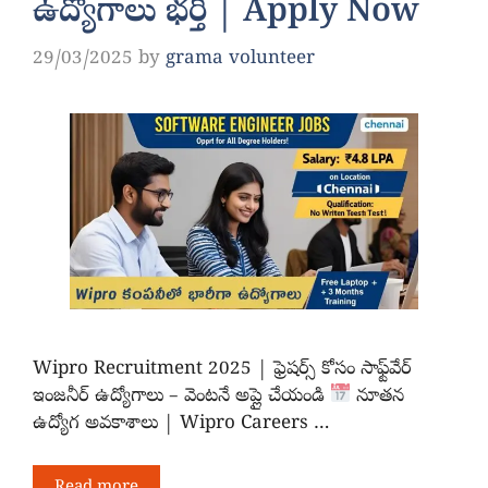
ఉద్యోగాలు భర్తీ | Apply Now
29/03/2025
by
grama volunteer
Wipro Recruitment 2025 | ఫ్రెషర్స్‌ కోసం సాఫ్ట్‌వేర్
ఇంజనీర్ ఉద్యోగాలు – వెంటనే అప్లై చేయండి
నూతన
ఉద్యోగ అవకాశాలు | Wipro Careers …