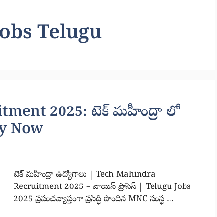
obs Telugu
ent 2025: టెక్ మహీంద్రా లో
ply Now
టెక్ మహీంద్రా ఉద్యోగాలు | Tech Mahindra
Recruitment 2025 – వాయిస్ ప్రాసెస్ | Telugu Jobs
2025 ప్రపంచవ్యాప్తంగా ప్రసిద్ధి పొందిన MNC సంస్థ …