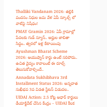
Thalliki Vandanam 2026: తల్లికి
వందనం నిధుల జమ వేళ ఏపీ స్కూల్స్ లో
వాటిపై నిషేధం!
PMAY Gramin 2026: ఏపీ గ్రామాల్లో
పేదలకు గుడ్ న్యూస్.. అర్హుల జాబితా
సిద్ధం.. త్వరలో ఇళ్ల కేటాయింపు
Ayushman Bharat Scheme
2026: ఆయుష్మాన్ కార్డు ఉంటే సరిపోదు..
ఉచిత వైద్యం కావాలంటే ఈ రూల్స్
తెలుసుకోవాల్సిందే..
Annadata Sukhibhava 3rd
Installment Status 2026: అన్నదాత
సుఖీభవ 3వ విడత స్టేటస్ విడుదల..
UIDAI Action: 2.5 కోట్ల ఆధార్ కార్డులు
డీయాక్టివేట్ చేసిన కేంద్రం – UIDAI కీలక