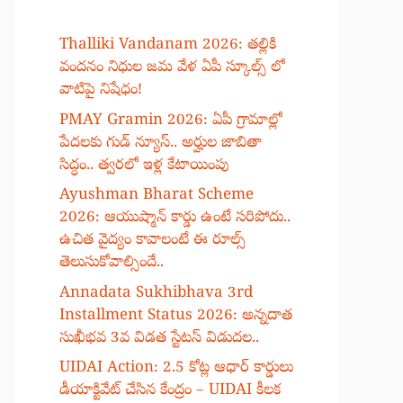
Thalliki Vandanam 2026: తల్లికి
వందనం నిధుల జమ వేళ ఏపీ స్కూల్స్ లో
వాటిపై నిషేధం!
PMAY Gramin 2026: ఏపీ గ్రామాల్లో
పేదలకు గుడ్ న్యూస్.. అర్హుల జాబితా
సిద్ధం.. త్వరలో ఇళ్ల కేటాయింపు
Ayushman Bharat Scheme
2026: ఆయుష్మాన్ కార్డు ఉంటే సరిపోదు..
ఉచిత వైద్యం కావాలంటే ఈ రూల్స్
తెలుసుకోవాల్సిందే..
Annadata Sukhibhava 3rd
Installment Status 2026: అన్నదాత
సుఖీభవ 3వ విడత స్టేటస్ విడుదల..
UIDAI Action: 2.5 కోట్ల ఆధార్ కార్డులు
డీయాక్టివేట్ చేసిన కేంద్రం – UIDAI కీలక