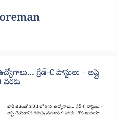
Foreman
ోగాలు… గ్రేడ్-C పోస్టులు – అప్లై
9 వరకు
భారీ జీతంతో SECLలో 543 ఉద్యోగాలు… గ్రేడ్-C పోస్టులు –
అప్లై చేయడానికి గడువు నవంబర్ 9 వరకు కోల్ ఇండియా