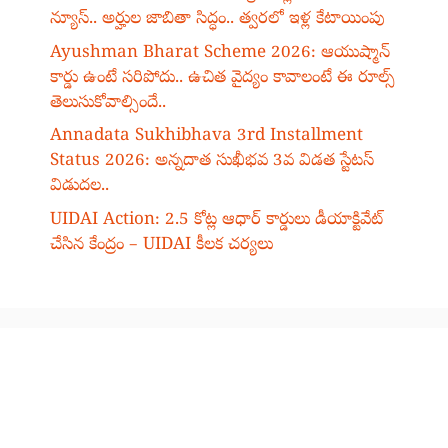
న్యూస్.. అర్హుల జాబితా సిద్ధం.. త్వరలో ఇళ్ల కేటాయింపు
Ayushman Bharat Scheme 2026: ఆయుష్మాన్
కార్డు ఉంటే సరిపోదు.. ఉచిత వైద్యం కావాలంటే ఈ రూల్స్
తెలుసుకోవాల్సిందే..
Annadata Sukhibhava 3rd Installment
Status 2026: అన్నదాత సుఖీభవ 3వ విడత స్టేటస్
విడుదల..
UIDAI Action: 2.5 కోట్ల ఆధార్ కార్డులు డీయాక్టివేట్
చేసిన కేంద్రం – UIDAI కీలక చర్యలు