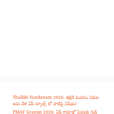
Thalliki Vandanam 2026: తల్లికి వందనం నిధుల
జమ వేళ ఏపీ స్కూల్స్ లో వాటిపై నిషేధం!
PMAY Gramin 2026: ఏపీ గ్రామాల్లో పేదలకు గుడ్