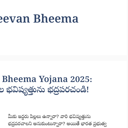
 Jeevan Bheema
n Bheema Yojana 2025:
లల భవిష్యత్తును భద్రపరచండి!
మీకు ఇద్దరు పిల్లలు ఉన్నారా? వారి భవిష్యత్తును
భద్రపరచాలని అనుకుంటున్నారా? అయితే భారత ప్రభుత్వ