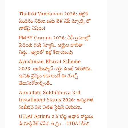
Thalliki Vandanam 2026: తల్లికి
వందనం నిధుల జమ వేళ ఏపీ స్కూల్స్ లో
వాటిపై నిషేధం!
PMAY Gramin 2026: ఏపీ గ్రామాల్లో
పేదలకు గుడ్ న్యూస్.. అర్హుల జాబితా
సిద్ధం.. త్వరలో ఇళ్ల కేటాయింపు
Ayushman Bharat Scheme
2026: ఆయుష్మాన్ కార్డు ఉంటే సరిపోదు..
ఉచిత వైద్యం కావాలంటే ఈ రూల్స్
తెలుసుకోవాల్సిందే..
Annadata Sukhibhava 3rd
Installment Status 2026: అన్నదాత
సుఖీభవ 3వ విడత స్టేటస్ విడుదల..
UIDAI Action: 2.5 కోట్ల ఆధార్ కార్డులు
డీయాక్టివేట్ చేసిన కేంద్రం – UIDAI కీలక