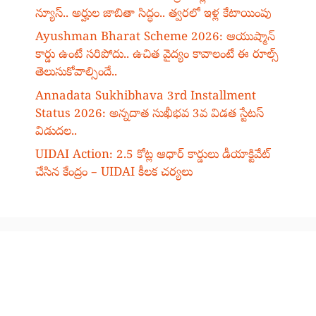
న్యూస్.. అర్హుల జాబితా సిద్ధం.. త్వరలో ఇళ్ల కేటాయింపు
Ayushman Bharat Scheme 2026: ఆయుష్మాన్
కార్డు ఉంటే సరిపోదు.. ఉచిత వైద్యం కావాలంటే ఈ రూల్స్
తెలుసుకోవాల్సిందే..
Annadata Sukhibhava 3rd Installment
Status 2026: అన్నదాత సుఖీభవ 3వ విడత స్టేటస్
విడుదల..
UIDAI Action: 2.5 కోట్ల ఆధార్ కార్డులు డీయాక్టివేట్
చేసిన కేంద్రం – UIDAI కీలక చర్యలు