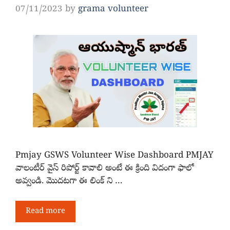
07/11/2023
by
grama volunteer
Pmjay GSWS Volunteer Wise Dashboard PMJAY
వాలంటీర్ వైస్ రిపోర్ట్ కావాలి అంటే ఈ క్రింది విదంగా ఫాలో
అవ్వండి. మొదటగా ఈ లింక్ ని …
Read more