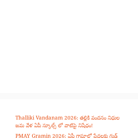
Thalliki Vandanam 2026: తల్లికి వందనం నిధుల
జమ వేళ ఏపీ స్కూల్స్ లో వాటిపై నిషేధం!
PMAY Gramin 2026: ఏపీ గ్రామాల్లో పేదలకు గుడ్