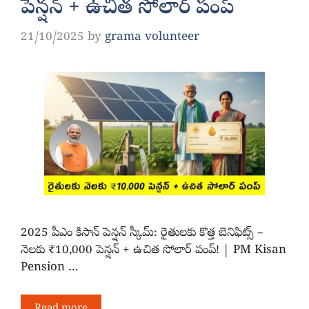
పెన్షన్ + ఉచిత సోలార్ పంప్
21/10/2025
by
grama volunteer
2025 పీఎం కిసాన్ పెన్షన్ స్కీమ్: రైతులకు కొత్త బెనిఫిట్స్ –
నెలకు ₹10,000 పెన్షన్ + ఉచిత సోలార్ పంప్! | PM Kisan
Pension …
Read more