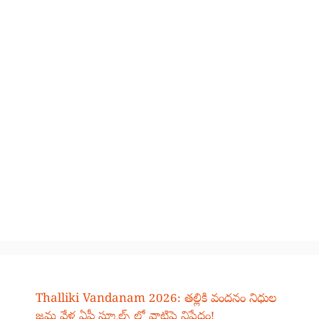
Thalliki Vandanam 2026: తల్లికి వందనం నిధుల
జమ వేళ ఏపీ స్కూల్స్ లో వాటిపై నిషేధం!