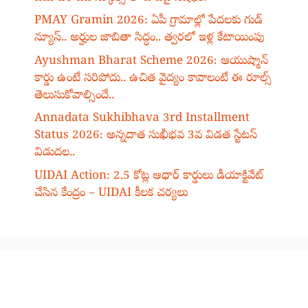
PMAY Gramin 2026: ఏపీ గ్రామాల్లో పేదలకు గుడ్
న్యూస్.. అర్హుల జాబితా సిద్ధం.. త్వరలో ఇళ్ల కేటాయింపు
Ayushman Bharat Scheme 2026: ఆయుష్మాన్
కార్డు ఉంటే సరిపోదు.. ఉచిత వైద్యం కావాలంటే ఈ రూల్స్
తెలుసుకోవాల్సిందే..
Annadata Sukhibhava 3rd Installment
Status 2026: అన్నదాత సుఖీభవ 3వ విడత స్టేటస్
విడుదల..
UIDAI Action: 2.5 కోట్ల ఆధార్ కార్డులు డీయాక్టివేట్
చేసిన కేంద్రం – UIDAI కీలక చర్యలు