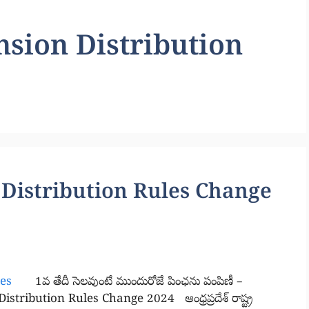
sion Distribution
Distribution Rules Change
1వ తేదీ సెలవుంటే ముందురోజే పింఛను పంపిణీ –
stribution Rules Change 2024 ఆంధ్రప్రదేశ్ రాష్ట్ర