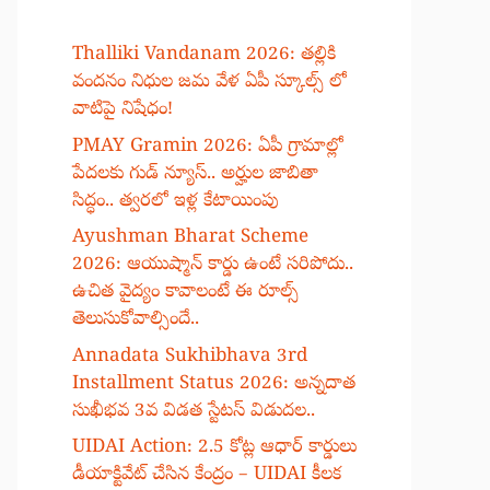
Thalliki Vandanam 2026: తల్లికి
వందనం నిధుల జమ వేళ ఏపీ స్కూల్స్ లో
వాటిపై నిషేధం!
PMAY Gramin 2026: ఏపీ గ్రామాల్లో
పేదలకు గుడ్ న్యూస్.. అర్హుల జాబితా
సిద్ధం.. త్వరలో ఇళ్ల కేటాయింపు
Ayushman Bharat Scheme
2026: ఆయుష్మాన్ కార్డు ఉంటే సరిపోదు..
ఉచిత వైద్యం కావాలంటే ఈ రూల్స్
తెలుసుకోవాల్సిందే..
Annadata Sukhibhava 3rd
Installment Status 2026: అన్నదాత
సుఖీభవ 3వ విడత స్టేటస్ విడుదల..
UIDAI Action: 2.5 కోట్ల ఆధార్ కార్డులు
డీయాక్టివేట్ చేసిన కేంద్రం – UIDAI కీలక