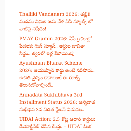
Thalliki Vandanam 2026: తల్లికి
వందనం నిధుల జమ వేళ ఏపీ స్కూల్స్ లో
వాటిపై నిషేధం!
PMAY Gramin 2026: ఏపీ గ్రామాల్లో
పేదలకు గుడ్ న్యూస్.. అర్హుల జాబితా
సిద్ధం.. త్వరలో ఇళ్ల కేటాయింపు
Ayushman Bharat Scheme
2026: ఆయుష్మాన్ కార్డు ఉంటే సరిపోదు..
ఉచిత వైద్యం కావాలంటే ఈ రూల్స్
తెలుసుకోవాల్సిందే..
Annadata Sukhibhava 3rd
Installment Status 2026: అన్నదాత
సుఖీభవ 3వ విడత స్టేటస్ విడుదల..
UIDAI Action: 2.5 కోట్ల ఆధార్ కార్డులు
డీయాక్టివేట్ చేసిన కేంద్రం – UIDAI కీలక