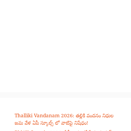
Thalliki Vandanam 2026: తల్లికి వందనం నిధుల
జమ వేళ ఏపీ స్కూల్స్ లో వాటిపై నిషేధం!