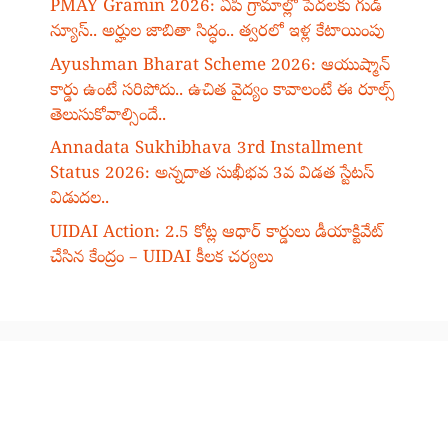
PMAY Gramin 2026: ఏపీ గ్రామాల్లో పేదలకు గుడ్
న్యూస్.. అర్హుల జాబితా సిద్ధం.. త్వరలో ఇళ్ల కేటాయింపు
Ayushman Bharat Scheme 2026: ఆయుష్మాన్
కార్డు ఉంటే సరిపోదు.. ఉచిత వైద్యం కావాలంటే ఈ రూల్స్
తెలుసుకోవాల్సిందే..
Annadata Sukhibhava 3rd Installment
Status 2026: అన్నదాత సుఖీభవ 3వ విడత స్టేటస్
విడుదల..
UIDAI Action: 2.5 కోట్ల ఆధార్ కార్డులు డీయాక్టివేట్
చేసిన కేంద్రం – UIDAI కీలక చర్యలు