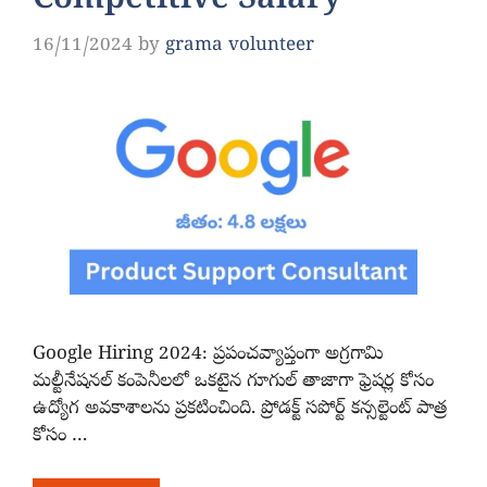
Competitive Salary
16/11/2024
by
grama volunteer
Google Hiring 2024: ప్రపంచవ్యాప్తంగా అగ్రగామి
మల్టీనేషనల్ కంపెనీలలో ఒకటైన గూగుల్ తాజాగా ఫ్రెషర్ల కోసం
ఉద్యోగ అవకాశాలను ప్రకటించింది. ప్రోడక్ట్ సపోర్ట్ కన్సల్టెంట్ పాత్ర
కోసం …