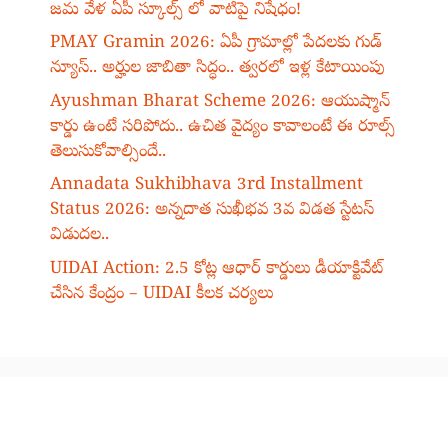
జమ వేళ ఏపీ స్కూల్స్ లో వాటిపై నిషేధం!
PMAY Gramin 2026: ఏపీ గ్రామాల్లో పేదలకు గుడ్
న్యూస్.. అర్హుల జాబితా సిద్ధం.. త్వరలో ఇళ్ల కేటాయింపు
Ayushman Bharat Scheme 2026: ఆయుష్మాన్
కార్డు ఉంటే సరిపోదు.. ఉచిత వైద్యం కావాలంటే ఈ రూల్స్
తెలుసుకోవాల్సిందే..
Annadata Sukhibhava 3rd Installment
Status 2026: అన్నదాత సుఖీభవ 3వ విడత స్టేటస్
విడుదల..
UIDAI Action: 2.5 కోట్ల ఆధార్ కార్డులు డీయాక్టివేట్
చేసిన కేంద్రం – UIDAI కీలక చర్యలు