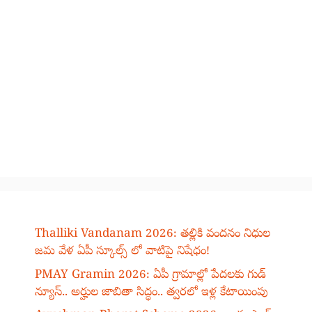
Thalliki Vandanam 2026: తల్లికి వందనం నిధుల
జమ వేళ ఏపీ స్కూల్స్ లో వాటిపై నిషేధం!
PMAY Gramin 2026: ఏపీ గ్రామాల్లో పేదలకు గుడ్
న్యూస్.. అర్హుల జాబితా సిద్ధం.. త్వరలో ఇళ్ల కేటాయింపు