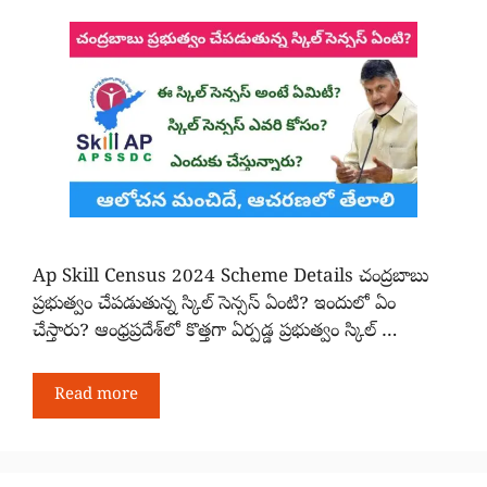
Ap Skill Census 2024 Scheme Details చంద్రబాబు
ప్రభుత్వం చేపడుతున్న స్కిల్ సెన్సస్ ఏంటి? ఇందులో ఏం
చేస్తారు? ఆంధ్రప్రదేశ్‌‌లో కొత్తగా ఏర్పడ్డ ప్రభుత్వం స్కిల్ …
Read more