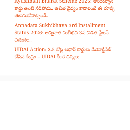
Ayushman Bharat Scheme 2026: ఆయుష్మాన్
కార్డు ఉంటే సరిపోదు.. ఉచిత వైద్యం కావాలంటే ఈ రూల్స్
తెలుసుకోవాల్సిందే..
Annadata Sukhibhava 3rd Installment
Status 2026: అన్నదాత సుఖీభవ 3వ విడత స్టేటస్
విడుదల..
UIDAI Action: 2.5 కోట్ల ఆధార్ కార్డులు డీయాక్టివేట్
చేసిన కేంద్రం – UIDAI కీలక చర్యలు