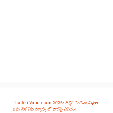
Thalliki Vandanam 2026: తల్లికి వందనం నిధుల
జమ వేళ ఏపీ స్కూల్స్ లో వాటిపై నిషేధం!