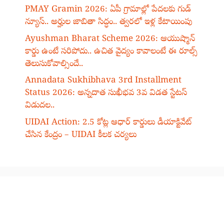
PMAY Gramin 2026: ఏపీ గ్రామాల్లో పేదలకు గుడ్
న్యూస్.. అర్హుల జాబితా సిద్ధం.. త్వరలో ఇళ్ల కేటాయింపు
Ayushman Bharat Scheme 2026: ఆయుష్మాన్
కార్డు ఉంటే సరిపోదు.. ఉచిత వైద్యం కావాలంటే ఈ రూల్స్
తెలుసుకోవాల్సిందే..
Annadata Sukhibhava 3rd Installment
Status 2026: అన్నదాత సుఖీభవ 3వ విడత స్టేటస్
విడుదల..
UIDAI Action: 2.5 కోట్ల ఆధార్ కార్డులు డీయాక్టివేట్
చేసిన కేంద్రం – UIDAI కీలక చర్యలు