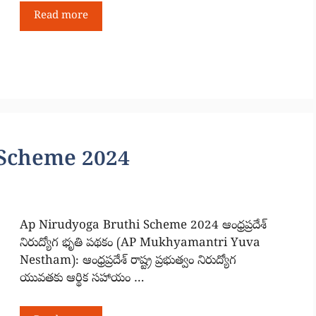
Read more
 Scheme 2024
Ap Nirudyoga Bruthi Scheme 2024 ఆంధ్రప్రదేశ్
నిరుద్యోగ భృతి పథకం (AP Mukhyamantri Yuva
Nestham): ఆంధ్రప్రదేశ్ రాష్ట్ర ప్రభుత్వం నిరుద్యోగ
యువతకు ఆర్థిక సహాయం …