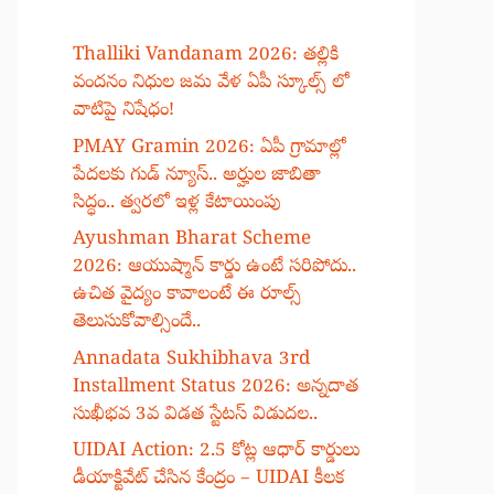
Thalliki Vandanam 2026: తల్లికి
వందనం నిధుల జమ వేళ ఏపీ స్కూల్స్ లో
వాటిపై నిషేధం!
PMAY Gramin 2026: ఏపీ గ్రామాల్లో
పేదలకు గుడ్ న్యూస్.. అర్హుల జాబితా
సిద్ధం.. త్వరలో ఇళ్ల కేటాయింపు
Ayushman Bharat Scheme
2026: ఆయుష్మాన్ కార్డు ఉంటే సరిపోదు..
ఉచిత వైద్యం కావాలంటే ఈ రూల్స్
తెలుసుకోవాల్సిందే..
Annadata Sukhibhava 3rd
Installment Status 2026: అన్నదాత
సుఖీభవ 3వ విడత స్టేటస్ విడుదల..
UIDAI Action: 2.5 కోట్ల ఆధార్ కార్డులు
డీయాక్టివేట్ చేసిన కేంద్రం – UIDAI కీలక