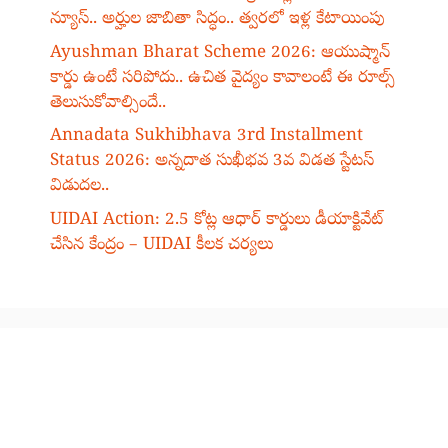
న్యూస్.. అర్హుల జాబితా సిద్ధం.. త్వరలో ఇళ్ల కేటాయింపు
Ayushman Bharat Scheme 2026: ఆయుష్మాన్
కార్డు ఉంటే సరిపోదు.. ఉచిత వైద్యం కావాలంటే ఈ రూల్స్
తెలుసుకోవాల్సిందే..
Annadata Sukhibhava 3rd Installment
Status 2026: అన్నదాత సుఖీభవ 3వ విడత స్టేటస్
విడుదల..
UIDAI Action: 2.5 కోట్ల ఆధార్ కార్డులు డీయాక్టివేట్
చేసిన కేంద్రం – UIDAI కీలక చర్యలు