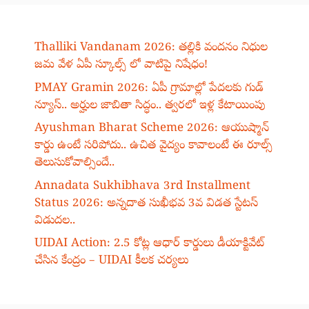
Thalliki Vandanam 2026: తల్లికి వందనం నిధుల
జమ వేళ ఏపీ స్కూల్స్ లో వాటిపై నిషేధం!
PMAY Gramin 2026: ఏపీ గ్రామాల్లో పేదలకు గుడ్
న్యూస్.. అర్హుల జాబితా సిద్ధం.. త్వరలో ఇళ్ల కేటాయింపు
Ayushman Bharat Scheme 2026: ఆయుష్మాన్
కార్డు ఉంటే సరిపోదు.. ఉచిత వైద్యం కావాలంటే ఈ రూల్స్
తెలుసుకోవాల్సిందే..
Annadata Sukhibhava 3rd Installment
Status 2026: అన్నదాత సుఖీభవ 3వ విడత స్టేటస్
విడుదల..
UIDAI Action: 2.5 కోట్ల ఆధార్ కార్డులు డీయాక్టివేట్
చేసిన కేంద్రం – UIDAI కీలక చర్యలు