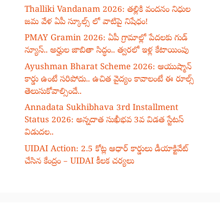
Thalliki Vandanam 2026: తల్లికి వందనం నిధుల
జమ వేళ ఏపీ స్కూల్స్ లో వాటిపై నిషేధం!
PMAY Gramin 2026: ఏపీ గ్రామాల్లో పేదలకు గుడ్
న్యూస్.. అర్హుల జాబితా సిద్ధం.. త్వరలో ఇళ్ల కేటాయింపు
Ayushman Bharat Scheme 2026: ఆయుష్మాన్
కార్డు ఉంటే సరిపోదు.. ఉచిత వైద్యం కావాలంటే ఈ రూల్స్
తెలుసుకోవాల్సిందే..
Annadata Sukhibhava 3rd Installment
Status 2026: అన్నదాత సుఖీభవ 3వ విడత స్టేటస్
విడుదల..
UIDAI Action: 2.5 కోట్ల ఆధార్ కార్డులు డీయాక్టివేట్
చేసిన కేంద్రం – UIDAI కీలక చర్యలు